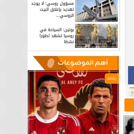
مسؤول روسي: لا يوجد
تهديد بإغلاق البيت
الروسي...
بوتين: السياحة في
روسيا تشهد تطورا
نشطا
آهم الموضوعات
رياضة