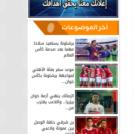
آخر الموضوعات
برشلونة يستعيد سلاحا
مهما بعد صدمة كأس
العالم
موعد سفر بعثة الأهلي
لمواجهة برشلونة بكأس
خوان...
الزمالك ينهي أزمة خوان
بيزيرا.. واللاعب يقترب
من...
بن شرقي حلقة الوصل
بين عموتة ولاعبي