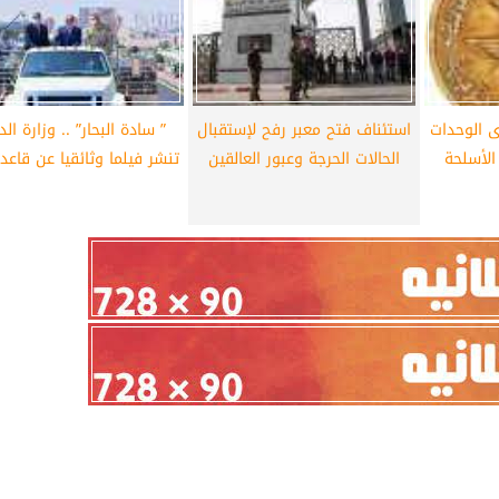
ى الوحدات
استئناف فتح معبر رفح لإستقبال
” سادة البحار” .. وزارة الد
 الأسلحة
الحالات الحرجة وعبور العالقين
تنشر فيلما وثائقيا عن قاعدة 5.