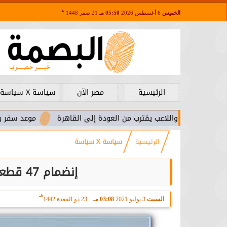
هـ
الخميس
6 أغسطس 2026
05:50 مـ
21 صفر 1448
الرئيسية
مصر الآن
سياسة X سياسة
ا.. واللاعب يقترب من العودة إلى القاهرة
موعد سفر بعثة الأهلي 
الرئيسية
سياسة X سياسة
إنضمام 47 قطعة بحرية جديدة لقاعدة 3 يوليو
هـ
السبت
3 يوليو 2021
03:08 مـ
23 ذو القعدة 1442