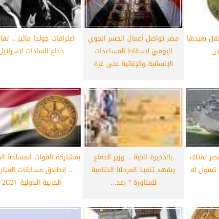
أهلي لمواجهة برشلونة
الزمالك ينهي أزمة خوان بيزيرا.. والل
خوان جامبر
يقترب من العودة إلى القاهرة
فل بعيدها
مصر تواصل أعمال الجسر الجوي
اعترافات جولدا مائير .. تف
ين
اليومي لإسقاط المساعدات
خداع السادات لإسرائيل
الإنسانية والإغاثية على غزة
مصر تمتلك
بالذخيرة الحية .. وزير الدفاع
بمشاركة القوات المسلحة ال
 تسول له
يشهد تنفيذ المرحلة الختامية
.. إنطلاق مسابقات المبار
للمناورة ” رعد...
الحربية الدولية 2021