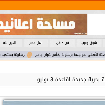
شرق وغرب
فن × فن
أهل مصر
الدين لله
لمواجهة برشلونة بكأس خوان جامبر
برشلونة يستعيد سلاحا مهما 