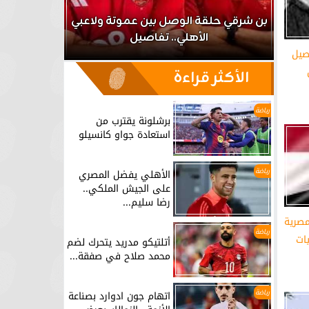
اعب
بن شرقي حلقة الوصل بين عموتة ولاعبي
الأهلي.. تفاصيل
برشلونة يق
اصيل
الأكثر قراءة
رياضة
برشلونة يقترب من
استعادة جواو كانسيلو
رياضة
الأهلي يفضل المصري
على الجيش الملكي..
رضا سليم...
مصرية
رياضة
يات
أتلتيكو مدريد يتحرك لضم
محمد صلاح في صفقة...
رياضة
اتهام جون ادوارد بصناعة