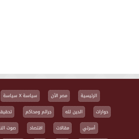
الرئيسية
مصر الآن
سياسة X سياسة
حوارات
الدين لله
جرائم ومحاكم
تحقيقا
أسرتي
مقالات
اقتصاد
صوت النق