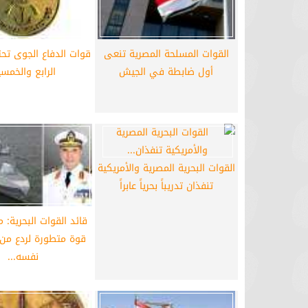
برشلونة يستعيد سلاحا مهما بعد صدمة
موعد سفر بعثة ال
كأس العالم
بكأس 
القوات المسلحة المصرية تنعى
قوات الدفاع الجوى تحت
أول ضابطة في الجيش
الرابع والخمس
القوات البحرية المصرية والأمريكية
تنفذان تدريباً بحرياً عابراً
قائد القوات البحرية: 
قوة متطورة لردع من
نفسه...