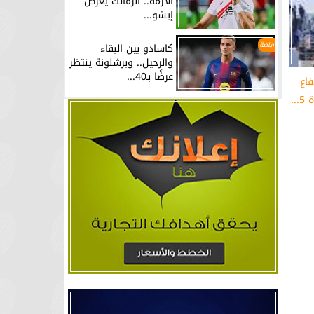
الأزمة.. الزمالك يعرض
إيشو...
رياضة
كاسادو بين البقاء
والرحيل.. وبرشلونة ينتظر
عرضًا بـ40...
فاع
..