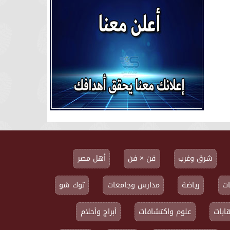
شرق وغرب
فن × فن
أهل مصر
ت
رياضة
مدارس وجامعات
توك شو
ابات
علوم واكتشافات
أبراج وأحلام