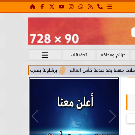
جرائم ومحاكم
تحقيقات
د صدمة كأس العالم
برشلونة يقترب من استعادة جواو كانسيلو