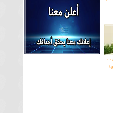
وافر
ية