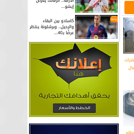
الأزمة.. الزمالك يعرض
إيشو...
رياضة
كاسادو بين البقاء
والرحيل.. وبرشلونة ينتظر
عرضًا بـ40...
شرات
ال
عظام