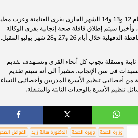
أهلي لمواجهة برشلونة
الزمالك ينهي أزمة خوان بيزيرا.. والل
خوان جامبر
يقترب من العودة إلى القاهرة
كما سيتم إطلاق قافلة للصحة الإنجابية أيام 12 و13 و14 الشهر الجارى بقرى العتامنة وعرب مط
 وأخيرا سيتم إطلاق قافلة صحة إنجابية بقرى الوكالة
أيام 26 و27 و28 شهر يوليو المقبل.
ثابتة ومتنقلة تجوب كل أنحاء القرى وتستهدف تقديم
لسيدات فى سن الإنجاب، مشيراً الى أنه سيتم تقديم
 من أخصائيى تنظيم الأسرة المدربين وأخصائيى النساء
 تنظيم الأسرة بالوحدات الثابتة والمتنقلة.
وزارة الصحة
وزيرة الصحة
الدكتورة هالة زايد
القوافل الصحي