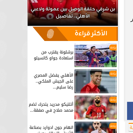
اعب
بن شرقي حلقة الوصل بين عموتة ولاعبي
الأهلي.. تفاصيل
برشلونة يق
ير
الأكثر قراءة
رياضة
برشلونة يقترب من
استعادة جواو كانسيلو
رياضة
الأهلي يفضل المصري
على الجيش الملكي..
رضا سليم...
رياضة
أتلتيكو مدريد يتحرك لضم
محمد صلاح في صفقة...
رياضة
ة
اتهام جون ادوارد بصناعة