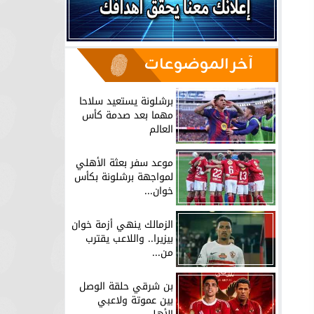
آخر الموضوعات
برشلونة يستعيد سلاحا
مهما بعد صدمة كأس
العالم
موعد سفر بعثة الأهلي
لمواجهة برشلونة بكأس
خوان...
الزمالك ينهي أزمة خوان
بيزيرا.. واللاعب يقترب
من...
بن شرقي حلقة الوصل
بين عموتة ولاعبي