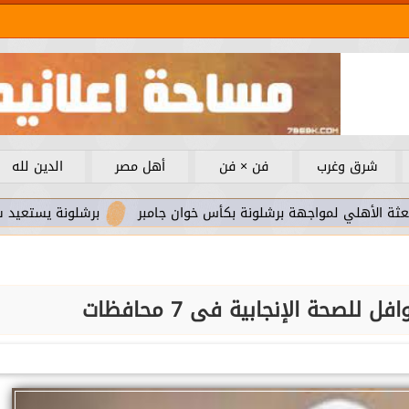
شرق وغرب
فن × فن
أهل مصر
الدين لله
واجهة برشلونة بكأس خوان جامبر
برشلونة يستعيد سلاحا مهما بع
للصحة الإنجابية فى 7 محافظات