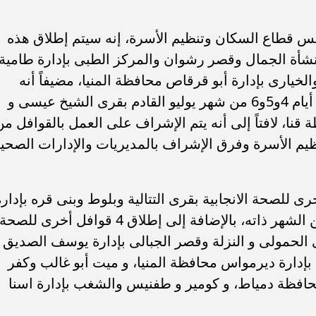
يس قطاع السكان وتنظيم الأسرة، إنه سيتم إطلاق هذه
الجارى بقرى منشأة الجمال وقصر رشوان والمركز الطبى بإدارة طامية
خيارى بإدارة أبو قرقاص محافظة المنيا، مضيفاً أنه
سيتم إطلاق قافلة أخرى للصحة الإنجابية أيام 4و5و6 من شهر يوليو القادم بقرى الشيخ عيسى و
قنا، لافتاً إلى أنه يتم الإشراف على العمل بالقوافل من
يم الأسرة وفرق الإشراف بالمديريات والإدارات الصحية
 للصحة الانجابية بقرى التتالية وبلوط وبنى قره بإدارة
القوصية محافظة أسيوط أيام 5 و6 و7 من الشهر ذاته، بالإضافة إلى إطلاق 4 قوافل أخرى للصحة
ن شهر يوليو بقرى الحمولى و النزلة وقصر الجبالى بإدارة يوسف الصديق
بإدارة ديرمواس محافظة المنيا، و ميت أبو غالب وكفر
حافظة دمياط، و كومير و طفنيس والشغب بإدارة اسنا