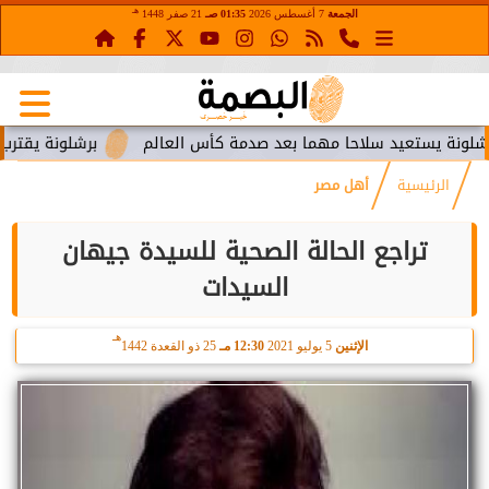
هـ
الجمعة
7 أغسطس 2026
01:35 صـ
21 صفر 1448
يستعيد سلاحا مهما بعد صدمة كأس العالم
برشلونة يقترب من است
الرئيسية
أهل مصر
تراجع الحالة الصحية للسيدة جيهان
السيدات
هـ
الإثنين
5 يوليو 2021
12:30 مـ
25 ذو القعدة 1442