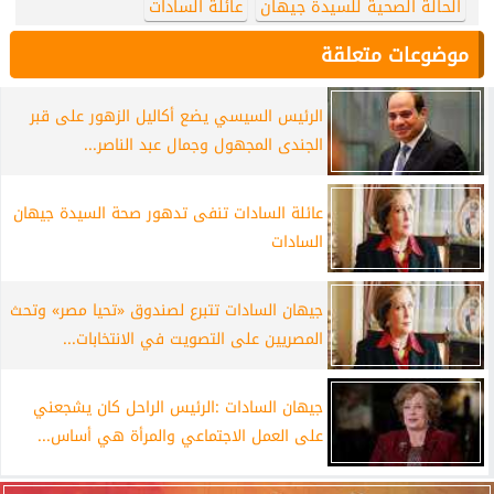
الحالة الصحية للسيدة جيهان
عائلة السادات
موضوعات متعلقة
الرئيس السيسي يضع أكاليل الزهور على قبر
الجندى المجهول وجمال عبد الناصر...
عائلة السادات تنفى تدهور صحة السيدة جيهان
السادات
جيهان السادات تتبرع لصندوق «تحيا مصر» وتحث
المصريين على التصويت في الانتخابات...
جيهان السادات :الرئيس الراحل كان يشجعني
على العمل الاجتماعي والمرأة هي أساس...