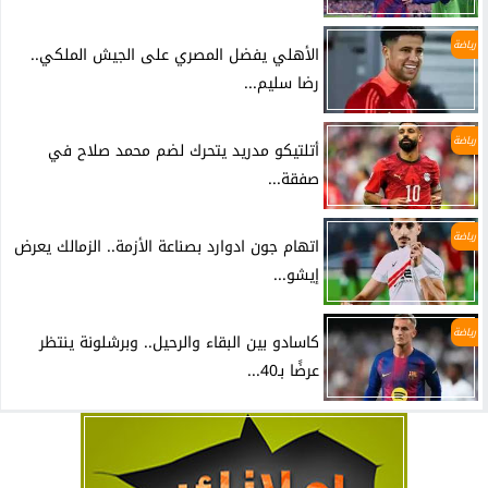
رياضة
الأهلي يفضل المصري على الجيش الملكي..
رضا سليم...
رياضة
أتلتيكو مدريد يتحرك لضم محمد صلاح في
صفقة...
رياضة
اتهام جون ادوارد بصناعة الأزمة.. الزمالك يعرض
إيشو...
رياضة
كاسادو بين البقاء والرحيل.. وبرشلونة ينتظر
عرضًا بـ40...