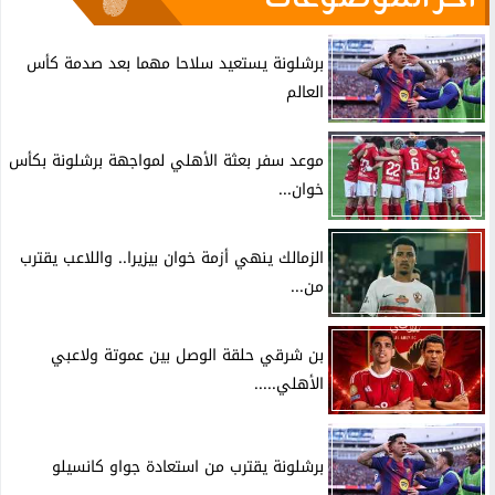
برشلونة يستعيد سلاحا مهما بعد صدمة كأس
العالم
موعد سفر بعثة الأهلي لمواجهة برشلونة بكأس
خوان...
الزمالك ينهي أزمة خوان بيزيرا.. واللاعب يقترب
من...
بن شرقي حلقة الوصل بين عموتة ولاعبي
الأهلي.....
برشلونة يقترب من استعادة جواو كانسيلو