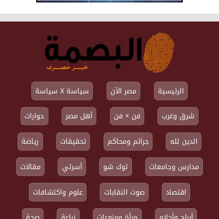
الرئيسية
مصر الآن
سياسة X سياسة
شرق وغرب
فن × فن
أهل مصر
حوارات
الدين لله
جرائم ومحاكم
تحقيقات
رياضة
مدارس وجامعات
توك شو
أسرتي
مقالات
اقتصاد
صوت النقابات
علوم واكتشافات
أبراج وأحلام
مرأة ومنوعات
زراعة
صحة