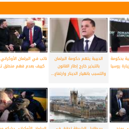
جية بحكومة
الدبيبة يتهم حكومة البرلمان
نائب في البرلمان الأوكراني
يارة روسيا
بالتبذير خارج إطار القانون
كييف بعدم فهم منطق تر
والتسبب بانهيار الدينار وارتفاع...
ي بمنح
بريطانيا.. الشرطة تحقق في
البرلمان الأوكراني يشكو من