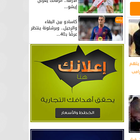
الأزمة.. الزمالك يعرض
إيشو...
رياضة
كاسادو بين البقاء
والرحيل.. وبرشلونة ينتظر
عرضًا بـ40...
 يتهم
امب
 فرار