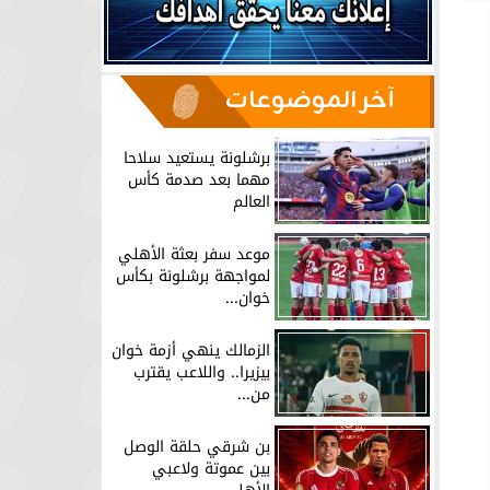
آخر الموضوعات
برشلونة يستعيد سلاحا
مهما بعد صدمة كأس
العالم
موعد سفر بعثة الأهلي
لمواجهة برشلونة بكأس
خوان...
الزمالك ينهي أزمة خوان
بيزيرا.. واللاعب يقترب
من...
بن شرقي حلقة الوصل
بين عموتة ولاعبي