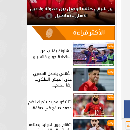
اعب
بن شرقي حلقة الوصل بين عموتة ولاعبي
الأهلي.. تفاصيل
برشلونة يق
الأكثر قراءة
رياضة
برشلونة يقترب من
استعادة جواو كانسيلو
رياضة
الأهلي يفضل المصري
على الجيش الملكي..
رضا سليم...
رياضة
أتلتيكو مدريد يتحرك لضم
محمد صلاح في صفقة...
رياضة
اتهام جون ادوارد بصناعة
ة