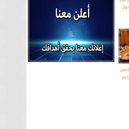
دول
الصين
اعم