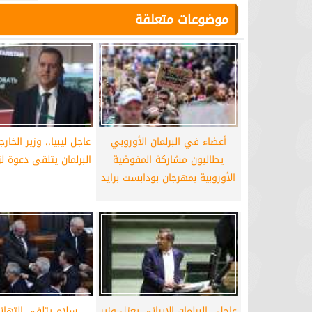
موضوعات متعلقة
أعضاء في البرلمان الأوروبي
عاجل ليبيا.. وزير الخار
يطالبون مشاركة المفوضية
البرلمان يتلقى دعوة لز
الأوروبية بمهرجان بودابست برايد
عاجل.. البرلمان الإيراني يعزل وزير
سلام يتلقى التهان