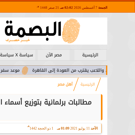
هـ
الجمعة
7 أغسطس 2026
02:02 صـ
21 صفر 1448
الرئيسية
مصر الآن
سياسة X سياسة
را.. واللاعب يقترب من العودة إلى القاهرة
موعد سفر بعثة الأهلي
الرئيسية
أهل مصر
مطالبات برلمانية بتوزيع أسماء
هـ
الأحد
11 يوليو 2021
01:09 مـ
1 ذو الحجة 1442