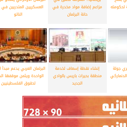
ة لحكومته
مزاعم إضافة مواد مخدرة في
العسكريين المتدربين في 
حانة البرلمان
الناتو
ي جولة
إنشاء نقطة إسعاف لخدمة
البرلمان العربي يدعم مبدأ 
الدنماركي
منطقة بحيرات باريس بالوادي
الواحدة ويثمن موقفها الد
الجديد
لحقوق الفلسطينيين