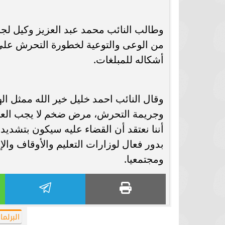
برشلونة يستعيد سلاحا مهما بعد صدمة
موعد سفر بعثة ال
كأس العالم
بكأس 
وطالب النائب محمد عبد العزيز وكيل لج
من الوعى والتوعية لخطورة التحرش على م
أشكاله للمبلغات.
وقال النائب احمد خليل خير الله ممثل ال
وجريمة التحرش، مرض ضخم لا يجب العام
أننا نعتقد أن القضاء عليه سيكون بتشديد 
بدور فعال لوزارات التعليم والأوقاف والإ
ومجتمعيا.
البرلما