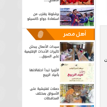
الأهلي.....
برشلونة يقترب من
استعادة جواو كانسيلو
أهل مصر
سيدات الأعمال يبحثن
تاثيرات الأحداث الإقليمية
على السوق...
ن
الأوبرا تبدأ احتفالاتها
بأعياد الربيع
حملات تفتيشية على
الأسواق بمختلف
المحافظات