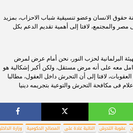
أهلي لمواجهة برشلونة
الزمالك ينهي أزمة خوان بيزيرا.. والل
خوان جامبر
يقترب من العودة إلى القاهرة
نة حقوق الانسان وعضو تنسيقية شباب الاحزاب، بمزيد
صر والمجتمع، لافتا إلى أهمية تقديم الدعم بكل
هيئة البرلمانية لحزب النور، نحن أمام عرض لمرض
ل معه على أنه مرض مستقل، ولكن أكبر إشكالية هو
العقوبات، لافتا إلى أن التحرش داخل العقول، مطالبا
علام فى مكافحة التحرش والتوعية بتجريمه دينيا
ن
عقوبة التحرش
النائبة غادة على
المصالح الحكومية
وزارة الداخلي