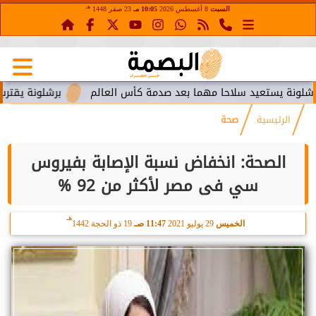
هـ
السبت
8 أغسطس 2026
10:05 مـ
23 صفر 1448
ستعيد سلاحا مهما بعد صدمة كأس العالم
برشلونة يقترب من استع
الرئيسية
صحة
الصحة: انخفاض نسبة الإصابة بفيروس
سي فى مصر لأكثر من 92 %
هـ
الخميس
29 يوليو 2021
11:47 صـ
19 ذو الحجة 1442