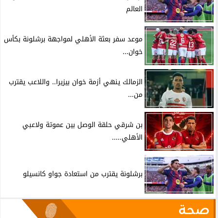
العالم
موعد سفر بعثة الأهلي لمواجهة برشلونة بكأس
خوان...
الزمالك ينهي أزمة خوان بيزيرا.. واللاعب يقترب
من...
بن شرقي حلقة الوصل بين عموتة ولاعبي
الأهلي.....
برشلونة يقترب من استعادة جواو كانسيلو
صحة