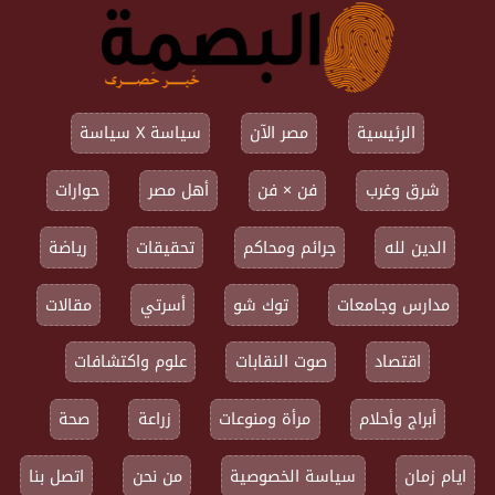
الرئيسية
مصر الآن
سياسة X سياسة
شرق وغرب
فن × فن
أهل مصر
حوارات
الدين لله
جرائم ومحاكم
تحقيقات
رياضة
مدارس وجامعات
توك شو
أسرتي
مقالات
اقتصاد
صوت النقابات
علوم واكتشافات
أبراج وأحلام
مرأة ومنوعات
زراعة
صحة
ايام زمان
سياسة الخصوصية
من نحن
اتصل بنا