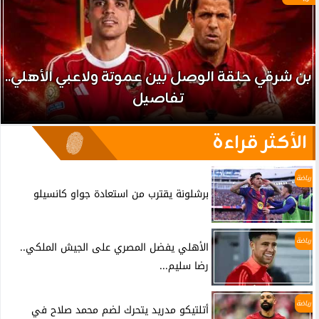
بن شرقي حلقة الوصل بين عموتة ولاعبي الأهلي..
تفاصيل
الأكثر قراءة
رياضة
برشلونة يقترب من استعادة جواو كانسيلو
رياضة
الأهلي يفضل المصري على الجيش الملكي..
رضا سليم...
رياضة
أتلتيكو مدريد يتحرك لضم محمد صلاح في