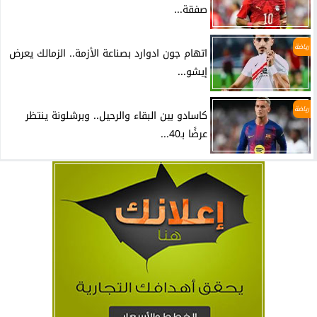
صفقة...
رياضة
اتهام جون ادوارد بصناعة الأزمة.. الزمالك يعرض
إيشو...
رياضة
كاسادو بين البقاء والرحيل.. وبرشلونة ينتظر
عرضًا بـ40...