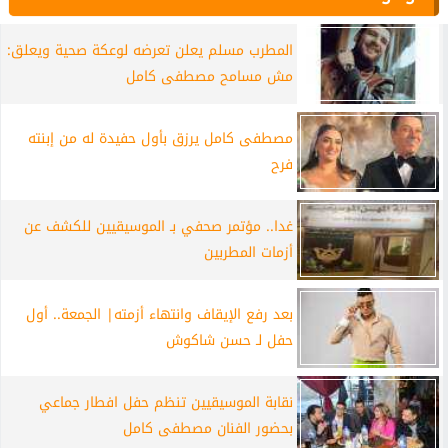
المطرب مسلم يعلن تعرضه لوعكة صحية ويعلق:
مش مسامح مصطفى كامل
مصطفى كامل يرزق بأول حفيدة له من إبنته
فرح
غدا.. مؤتمر صحفي بـ الموسيقيين للكشف عن
أزمات المطربين
بعد رفع الإيقاف وانتهاء أزمته| الجمعة.. أول
حفل لـ حسن شاكوش
نقابة الموسيقيين تنظم حفل افطار جماعي
بحضور الفنان مصطفى كامل