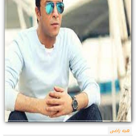
هبه راضى