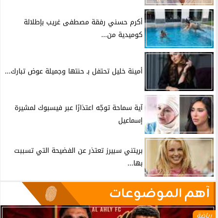
أكرم حسني رفقة مصطفى غريب بإطلالة
كوميدية من...
أمينة خليل تحتفل بـ حنتها وجميلة عوض تبارك...
آية سماحة توجّه اعتذارًا عبر فيسبوك لمشيرة
إسماعيل
بريتني سبيرز تعتذر عن الفضيحة التي تسببت
بها...
آهم الموضوعات
رياضة