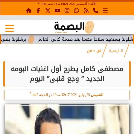
هـ
الأحد
9 أغسطس 2026
03:20 مـ
24 صفر 1448
تعيد سلاحا مهما بعد صدمة كأس العالم
برشلونة يقترب من استعا
الرئيسية
فن × فن
مصطفى كامل يطرح أول اغنيات البومه
الجديد ” وجع قلبى” اليوم
هـ
الخميس
29 يوليو 2021
12:17 مـ
19 ذو الحجة 1442