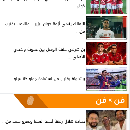
خوان...
الزمالك ينهي أزمة خوان بيزيرا.. واللاعب يقترب
من...
بن شرقي حلقة الوصل بين عموتة ولاعبي
الأهلي.....
برشلونة يقترب من استعادة جواو كانسيلو
فن × فن
حمادة هلال رفقة أحمد السقا وعمرو سعد من...