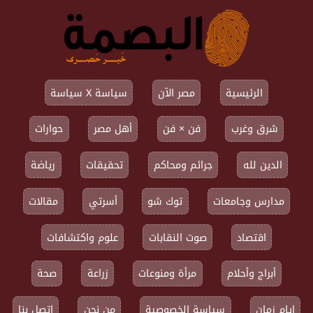
الرئيسية
مصر الآن
سياسة X سياسة
شرق وغرب
فن × فن
أهل مصر
حوارات
الدين لله
جرائم ومحاكم
تحقيقات
رياضة
مدارس وجامعات
توك شو
أسرتي
مقالات
اقتصاد
صوت النقابات
علوم واكتشافات
أبراج وأحلام
مرأة ومنوعات
زراعة
صحة
ايام زمان
سياسة الخصوصية
من نحن
اتصل بنا