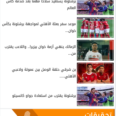
برشلونة يستعيد سلاحا مهما بعد صدمة كأس
العالم
موعد سفر بعثة الأهلي لمواجهة برشلونة بكأس
خوان...
الزمالك ينهي أزمة خوان بيزيرا.. واللاعب يقترب
من...
بن شرقي حلقة الوصل بين عموتة ولاعبي
الأهلي.....
برشلونة يقترب من استعادة جواو كانسيلو
تحقيقات