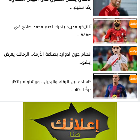
رضا سليم...
رياضة
أتلتيكو مدريد يتحرك لضم محمد صلاح في
صفقة...
رياضة
اتهام جون ادوارد بصناعة الأزمة.. الزمالك يعرض
إيشو...
رياضة
كاسادو بين البقاء والرحيل.. وبرشلونة ينتظر
عرضًا بـ40...