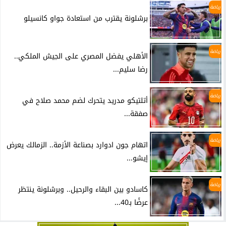
رياضة
برشلونة يقترب من استعادة جواو كانسيلو
رياضة
الأهلي يفضل المصري على الجيش الملكي..
رضا سليم...
رياضة
أتلتيكو مدريد يتحرك لضم محمد صلاح في
صفقة...
رياضة
اتهام جون ادوارد بصناعة الأزمة.. الزمالك يعرض
إيشو...
رياضة
كاسادو بين البقاء والرحيل.. وبرشلونة ينتظر
عرضًا بـ40...