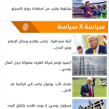
برشلونة يقترب من استعادة جواو كانسيلو
سياسة X سياسة
أزمة مصداقية.. ترامب يهاجم وسائل الإعلام
ويثير الجدل...
أرمينيا تؤمم شركة كهرباء مملوكة لرجل أعمال
روسي...
ماسك الأب: بوصول ترامب إلى الرئاسة عاد
الأمل...
مسؤول روسي: لا يوجد تهديد بإغلاق البيت