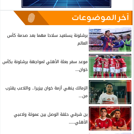
آخر الموضوعات
برشلونة يستعيد سلاحا مهما بعد صدمة كأس
العالم
موعد سفر بعثة الأهلي لمواجهة برشلونة بكأس
خوان...
الزمالك ينهي أزمة خوان بيزيرا.. واللاعب يقترب
من...
بن شرقي حلقة الوصل بين عموتة ولاعبي
الأهلي.....