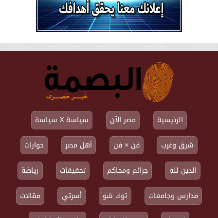
الرئيسية
مصر الآن
سياسة X سياسة
شرق وغرب
فن × فن
أهل مصر
حوارات
الدين لله
جرائم ومحاكم
تحقيقات
رياضة
مدارس وجامعات
توك شو
أسرتي
مقالات