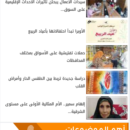
سيدات الأعمال يبحثن تاثيرات الأحداث الإقليمية
على السوق...
الأوبرا تبدأ احتفالاتها بأعياد الربيع
حملات تفتيشية على الأسواق بمختلف
المحافظات
دراسة جديدة تربط بين الطقس الحار وأمراض
القلب
إلهام سمير.. الأم المثالية الأولى على مستوى
الشرقية...
آهم الموضوعات