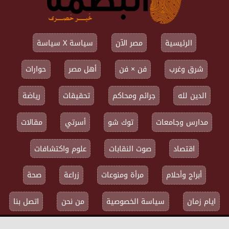
الرئيسية
مصر الآن
سياسة X سياسة
شرق وغرب
فن × فن
أهل مصر
حوارات
الدين لله
جرائم ومحاكم
تحقيقات
رياضة
مدارس وجامعات
توك شو
أسرتي
مقالات
اقتصاد
صوت النقابات
علوم واكتشافات
أبراج وأحلام
مرأة ومنوعات
زراعة
صحة
ايام زمان
سياسة الخصوصية
من نحن
اتصل بنا
جميع الحقوق محفوظة ©