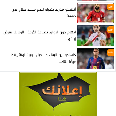
رياضة
أتلتيكو مدريد يتحرك لضم محمد صلاح في
صفقة...
رياضة
اتهام جون ادوارد بصناعة الأزمة.. الزمالك يعرض
إيشو...
رياضة
كاسادو بين البقاء والرحيل.. وبرشلونة ينتظر
عرضًا بـ40...