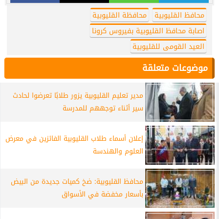
محافظ القليوبية
محافظة القليوبية
اصابة محافظ القليوبية بفيروس كرونا
العيد القومى للقليوبية
موضوعات متعلقة
مدير تعليم القليوبية يزور طلابًا تعرضوا لحادث
سير أثناء توجههم للمدرسة
إعلان أسماء طلاب القليوبية الفائزين في معرض
العلوم والهندسة
محافظ القليوبية: ضخ كميات جديدة من البيض
بأسعار مخفضة في الأسواق