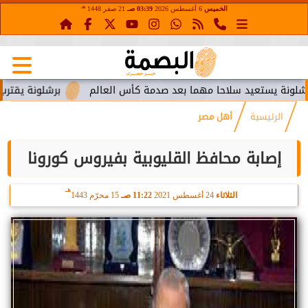
هـ
الخميس
6 أغسطس 2026
03:39 صـ
21 صفر 1448
تعيد سلاحا مهما بعد صدمة كأس العالم
برشلونة يقترب من استعا
الرئيسية
أهل مصر
إصابة محافظ القليوبية بفيروس كورونا
هـ
الثلاثاء
24 أغسطس 2021
11:22 صـ
15 محرّم 1443