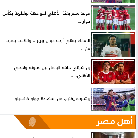
موعد سفر بعثة الأهلي لمواجهة برشلونة بكأس
خوان...
الزمالك ينهي أزمة خوان بيزيرا.. واللاعب يقترب
من...
بن شرقي حلقة الوصل بين عموتة ولاعبي
الأهلي.....
برشلونة يقترب من استعادة جواو كانسيلو
أهل مصر