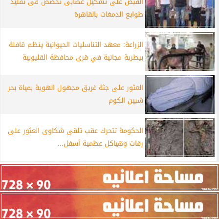
القبض على تشكيل عصابى تخصص فى تقليد
طوابع الدمغات بالقاهرة
الزراعة: معهد التناسليات الحيوانية ينظم قافلة
بيطرية مجانية في قرى محافظة القليوبية
العثور على جثة غريق مجهول الهوية بمياة بحر
شبين الكوم
الحكومة تتحرك عقب تلقى شكاوى العثور على
رفات وهياكل عظمية أسفل...