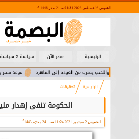
هـ
الخميس
6 أغسطس 2026
01:31 مـ
21 صفر 1448
الرئيسية
مصر الآن
سياسة X سياسة
. واللاعب يقترب من العودة إلى القاهرة
موعد سفر بعثة الأهلي لم
الرئيسية
تحقيقات
الحكومة تنفى إهدار ملي
هـ
الخميس
2 سبتمبر 2021
11:24 صـ
24 محرّم 1443