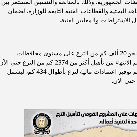
ت الجمهورية، وذلك بالمتابعة والتنسيق المستمر بين
د البحثية والقطاعات الفنية التابعة للوزارة، لضمان
 الاشتراطات والمعايير الفنية.
وفي سياق متصل، من المستهدف تأهيل نحو 20 ألف كم من الترع على مستوى محافظات
الجمهورية المختلفة على مرحلتين، وقد تم الانتهاء من تأهيل أكثر من 2374 كم من الترع حتى ا
وجارٍ العمل في ترع بأطوال 6197 كم، وتم توفير اعتمادات مالية لترع بأطوال 434 كم، ليشمل