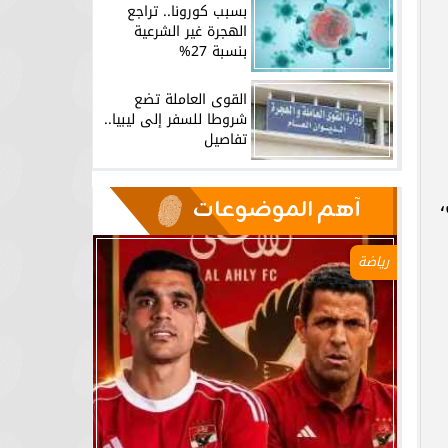
بسبب كورونا.. تراجع
الهجرة غير الشرعية
بنسبة 27%
القوى العاملة تضع
شروطا للسفر إلى ليبيا..
تفاصيل
لآن،
آهم الموضوعات
رياضة