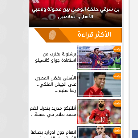
اعب
بن شرقي حلقة الوصل بين عموتة ولاعبي
الأهلي.. تفاصيل
برشلونة يق
الأكثر قراءة
رياضة
برشلونة يقترب من
استعادة جواو كانسيلو
رياضة
الأهلي يفضل المصري
على الجيش الملكي..
رضا سليم...
رياضة
أتلتيكو مدريد يتحرك لضم
محمد صلاح في صفقة...
رياضة
اتهام جون ادوارد بصناعة