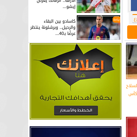
الأزمة.. الزمالك يعرض
إيشو...
ع
رياضة
كاسادو بين البقاء
والرحيل.. وبرشلونة ينتظر
عرضًا بـ40...
سلاح
كأس