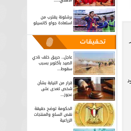
الأهلي.....
برشلونة يقترب من
استعادة جواو كانسيلو
تحقيقات
عاجل.. حريق خلف نادي
الصيد بأكتوبر بسبب
سقوط...
د
قرار من النيابة بشأن
شخص تعدى على
عجوز...
الحكومة توضح حقيقة
نقص السلع والمنتجات
الزراعية