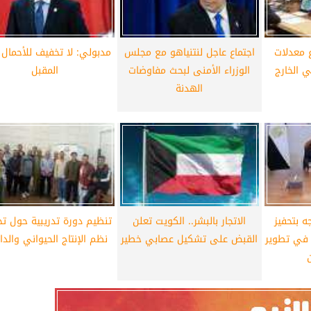
ع معدلات
اجتماع عاجل لنتنياهو مع مجلس
مدبولي: لا تخفيف للأحمال ا
 الخارج
الوزراء الأمنى لبحث مفاوضات
المقبل
الهدنة
 بتحفيز
الاتجار بالبشر.. الكويت تعلن
تنظيم دورة تدريبية حول ت
 في تطوير
القبض على تشكيل عصابي خطير
نظم الإنتاج الحيواني والد