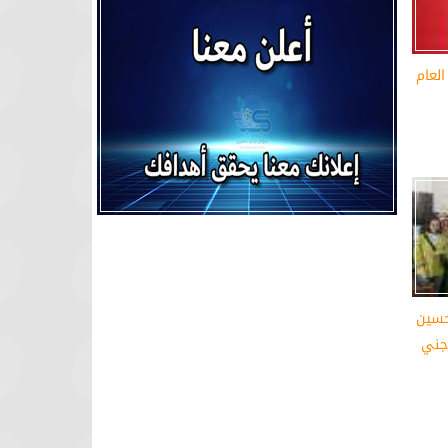
لعام
حسين
اجني