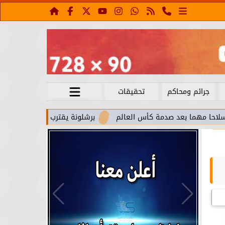
جرائم ومحاكم
تحقيقات
د صدمة كأس العالم
برشلونة يقترب من استعادة جواو كانسيلو