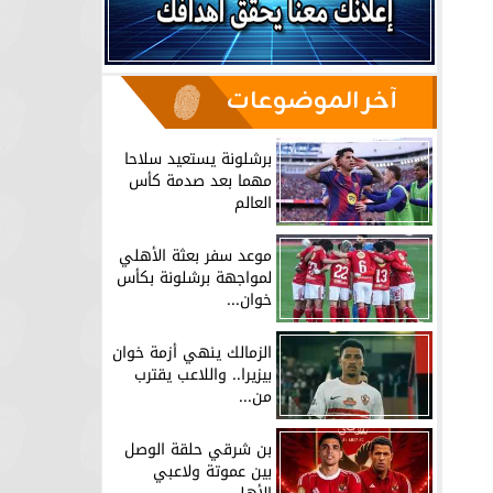
آخر الموضوعات
برشلونة يستعيد سلاحا
مهما بعد صدمة كأس
العالم
موعد سفر بعثة الأهلي
لمواجهة برشلونة بكأس
خوان...
الزمالك ينهي أزمة خوان
بيزيرا.. واللاعب يقترب
من...
بن شرقي حلقة الوصل
بين عموتة ولاعبي