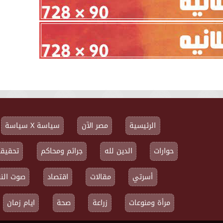
الرئيسية
مصر الآن
سياسة X سياسة
حوارات
الدين لله
جرائم ومحاكم
تحقيقا
أسرتي
مقالات
اقتصاد
صوت النق
مرأة ومنوعات
زراعة
صحة
ايام زمان