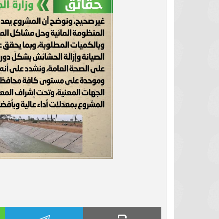
برشلونة يستعيد سلاحا مهما بعد صدمة
موعد سفر بعثة ال
كأس العالم
بكأس 