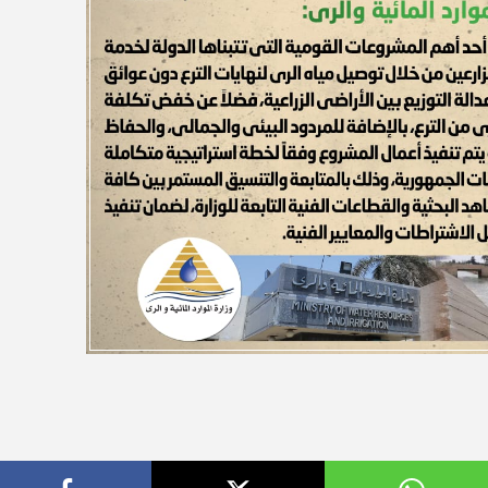
أهلي لمواجهة برشلونة
الزمالك ينهي أزمة خوان بيزيرا.. والل
خوان جامبر
يقترب من العودة إلى القاهرة