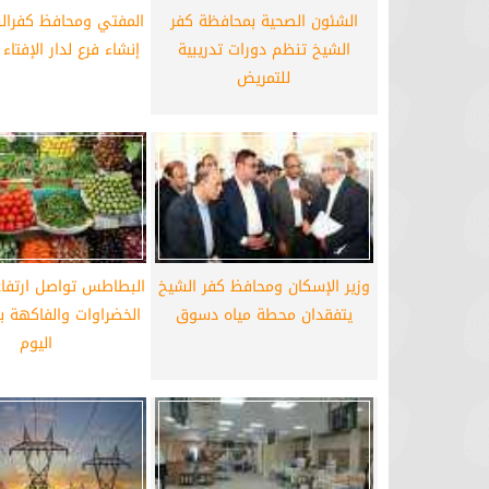
الشئون الصحية بمحافظة كفر
المفتي ومحافظ كفرالش
برشلونة يستعيد سلاحا مهما بعد صدمة
موعد سفر بعثة ال
الشيخ تنظم دورات تدريبية
إنشاء فرع لدار الإفتاء
كأس العالم
بكأس 
للتمريض
وزير الإسكان ومحافظ كفر الشيخ
البطاطس تواصل ارتفاع
يتفقدان محطة مياه دسوق
الخضراوات والفاكهة ب
اليوم