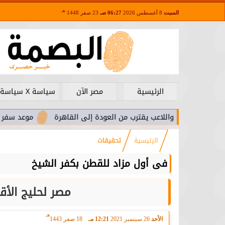
هـ
السبت
8 أغسطس 2026
06:27 صـ
23 صفر 1448
الرئيسية
مصر الآن
سياسة X سياسة
.. واللاعب يقترب من العودة إلى القاهرة
موعد سفر بعثة الأهلي لم
الرئيسية
تحقيقات
فى أول مزاد للقطن بكفر الشيخ
مصر لحليج الأقطان تع
هـ
الأحد
26 سبتمبر 2021
12:21 مـ
18 صفر 1443