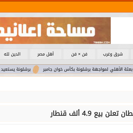
شرق وغرب
فن × فن
أهل مصر
الدين لله
واجهة برشلونة بكأس خوان جامبر
برشلونة يستعيد سلاحا مهما ب
لن بيع 4.9 ألف قنطار