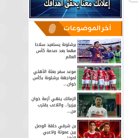
آخر الموضوعات
برشلونة يستعيد سلاحا
مهما بعد صدمة كأس
العالم
موعد سفر بعثة الأهلي
لمواجهة برشلونة بكأس
خوان...
الزمالك ينهي أزمة خوان
بيزيرا.. واللاعب يقترب
من...
بن شرقي حلقة الوصل
بين عموتة ولاعبي