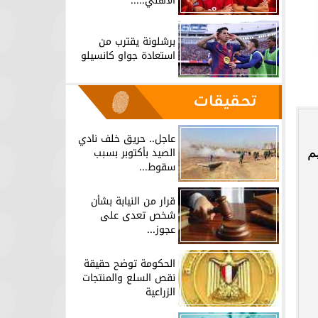
الأهلي.....
برشلونة يقترب من
استعادة جواو كانسيلو
تحقيقات
عاجل.. حريق خلف نادي
م
الصيد بأكتوبر بسبب
سقوط...
قرار من النيابة بشأن
شخص تعدى على
عجوز...
الحكومة توضح حقيقة
نقص السلع والمنتجات
الزراعية