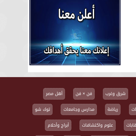
شرق وغرب
فن × فن
أهل مصر
ت
رياضة
مدارس وجامعات
توك شو
ابات
علوم واكتشافات
أبراج وأحلام