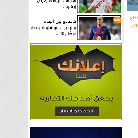
الأزمة.. الزمالك يعرض
إيشو...
قطع
رياضة
كاسادو بين البقاء
اطق
والرحيل.. وبرشلونة ينتظر
عرضًا بـ40...