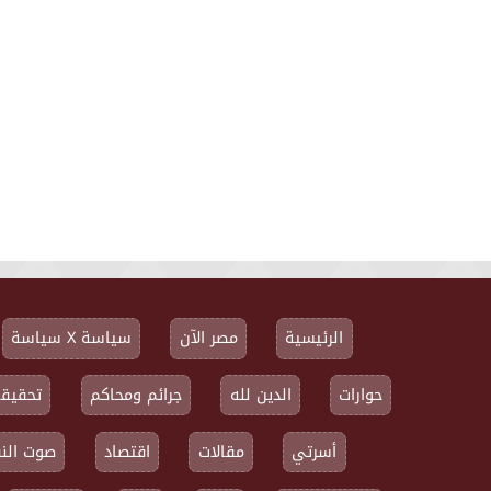
الرئيسية
مصر الآن
سياسة X سياسة
حوارات
الدين لله
جرائم ومحاكم
تحقيقا
أسرتي
مقالات
اقتصاد
صوت النق