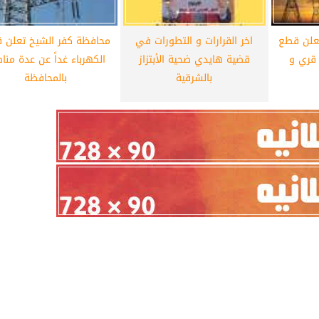
علن قطع
اخر القرارات و التطورات في
محافظة كفر الشيخ تعلن 
لكهرباء غداً عن 9 قري و
قضية هايدي ضحية الأبتزاز
الكهرباء غداً عن عدة من
بالشرقية
بالمحافظة