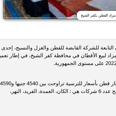
مزاد القطن بكفر الشيخ
لتابعة للشركة القابضة للقطن والغزل والنسيج، إحدى
زاد لبيع الأقطان في محافظة كفر الشيخ، في إطار تعمي
وبلغت الكميات المباعة نحو 4.9 ألف قنطار قطن بأسعار للترسية تراوحت بين 4540 جنيها و4590
جنيها للقنطار الواحد، وتمت الترسية لصالح عدد 6 شركات هي : الكان، العمدة، الفريد، النهر،