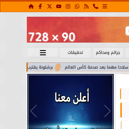
جرائم ومحاكم
تحقيقات
عد صدمة كأس العالم
برشلونة يقترب من استعادة جواو كانسيلو