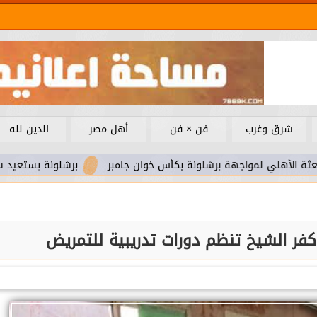
شرق وغرب
فن × فن
أهل مصر
الدين لله
واجهة برشلونة بكأس خوان جامبر
برشلونة يستعيد سلاحا مهما بع
فر الشيخ تنظم دورات تدريبية للتمريض