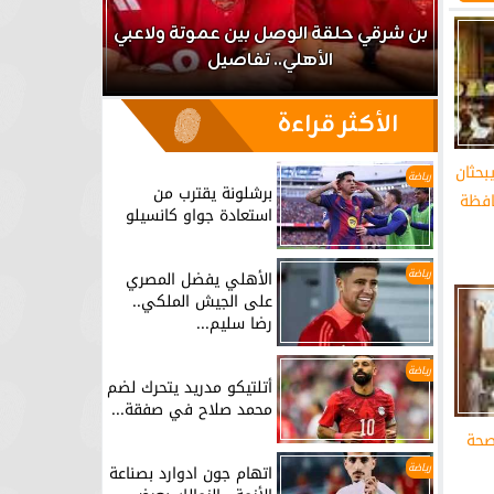
اعب
بن شرقي حلقة الوصل بين عموتة ولاعبي
الأهلي.. تفاصيل
برشلونة يق
الأكثر قراءة
بحثان
رياضة
برشلونة يقترب من
حافظة
استعادة جواو كانسيلو
رياضة
الأهلي يفضل المصري
على الجيش الملكي..
رضا سليم...
رياضة
أتلتيكو مدريد يتحرك لضم
محمد صلاح في صفقة...
صحة
رياضة
اتهام جون ادوارد بصناعة