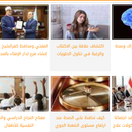
أهلي لمواجهة برشلونة
الزمالك ينهي أزمة خوان بيزيرا.. والل
خوان جامبر
يقترب من العودة إلى القاهرة
راك وصحة
اكتشاف علاقة بين الاكتئاب
المفتي ومحافظ كفرالشيخ ي
والرغبة في تناول الحلويات
إنشاء فرع لدار الإفتاء بالم
 اجتماعًا
كيف نحافظ على الصحة عند
مفتاح النجاح الدراسي وال
ولات علاج
ارتفاع مستوى الضغط الجوي
النفسية للأطفال