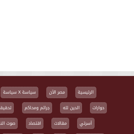
الرئيسية
مصر الآن
سياسة X سياسة
حوارات
الدين لله
جرائم ومحاكم
تحقيقا
أسرتي
مقالات
اقتصاد
صوت النق