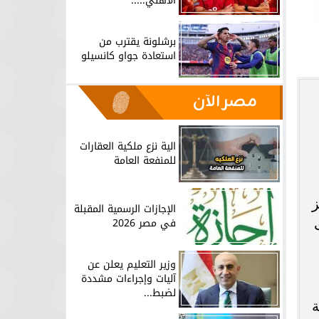
الأهلي.....
برشلونة يقترب من
استعادة جواو كانسيلو
مصر الآن
الية نزع ملكية العقارات
للمنفعة العامة
يز
الإجازات الرسمية المقبلة
في مصر 2026
وزير التعليم يعلن عن
آليات وإجراءات مشددة
لضبط...
ة