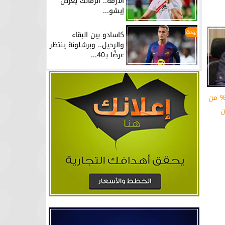
الأزمة.. الزمالك يعرض
إيشو...
رياضة
كاسادو بين البقاء
والرحيل.. وبرشلونة ينتظر
عرضًا بـ40...
ير الصحة: الاستجابة لـ 99% من
ن