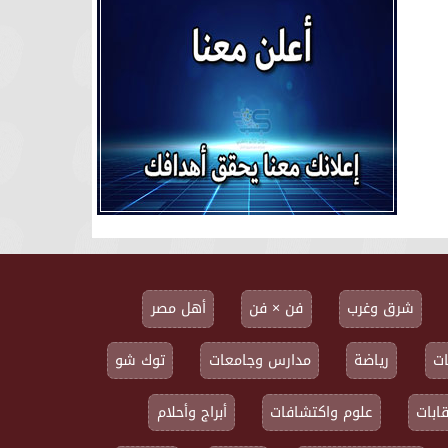
شرق وغرب
فن × فن
أهل مصر
ت
رياضة
مدارس وجامعات
توك شو
ابات
علوم واكتشافات
أبراج وأحلام