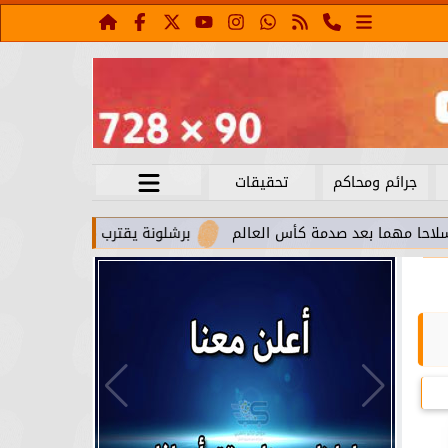
جرائم ومحاكم
تحقيقات
د صدمة كأس العالم
برشلونة يقترب من استعادة جواو كانسيلو