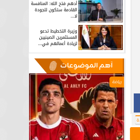
أدهم فتح الله: المنافسة
القادمة ستكون للجودة
لا...
وزيرة التخطيط تدعو
المستثمرين الصينيين
لزيادة أعمالهم في...
آهم الموضوعات
رياضة
ة