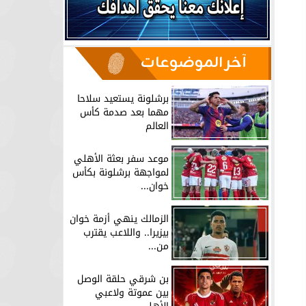
آخر الموضوعات
برشلونة يستعيد سلاحا
مهما بعد صدمة كأس
العالم
موعد سفر بعثة الأهلي
لمواجهة برشلونة بكأس
خوان...
الزمالك ينهي أزمة خوان
بيزيرا.. واللاعب يقترب
من...
بن شرقي حلقة الوصل
بين عموتة ولاعبي