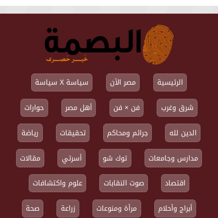
الرئيسية
مصر الآن
سياسة X سياسة
شرق وغرب
فن × فن
أهل مصر
حوارات
الدين لله
جرائم ومحاكم
تحقيقات
رياضة
مدارس وجامعات
توك شو
أسرتي
مقالات
اقتصاد
صوت النقابات
علوم واكتشافات
أبراج وأحلام
مرأة ومنوعات
زراعة
صحة