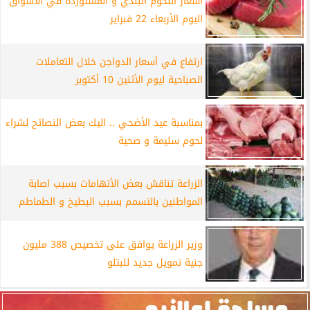
أسعار اللحوم البلدي و المستوردة في الأسواق
اليوم الأربعاء 22 فبراير
ارتفاع في أسعار الدواجن خلال التعاملات
الصباحية ليوم الأثنين 10 أكتوبر
بمناسبة عيد الأضحي .. اليك بعض النصائح لشراء
لحوم سليمة و صحية
الزراعة تناقش بعض الأتهامات بسبب اصابة
المواطنين بالتسمم بسبب البطيخ و الطماطم
وزير الزراعة يوافق على تخصيص 388 مليون
جنية تمويل جديد للبتلو