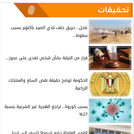
تحقيقات
عاجل.. حريق خلف نادي الصيد بأكتوبر بسبب
سقوط...
قرار من النيابة بشأن شخص تعدى على عجوز...
الحكومة توضح حقيقة نقص السلع والمنتجات
الزراعية
بسبب كورونا.. تراجع الهجرة غير الشرعية بنسبة
27%
القوى العاملة تضع شروطا للسفر إلى ليبيا..