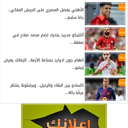
رياضة
الأهلي يفضل المصري على الجيش الملكي..
رضا سليم...
رياضة
أتلتيكو مدريد يتحرك لضم محمد صلاح في
صفقة...
رياضة
اتهام جون ادوارد بصناعة الأزمة.. الزمالك يعرض
إيشو...
رياضة
كاسادو بين البقاء والرحيل.. وبرشلونة ينتظر
عرضًا بـ40...