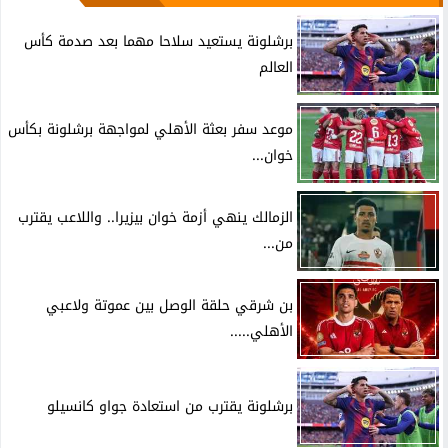
برشلونة يستعيد سلاحا مهما بعد صدمة كأس
العالم
موعد سفر بعثة الأهلي لمواجهة برشلونة بكأس
خوان...
الزمالك ينهي أزمة خوان بيزيرا.. واللاعب يقترب
من...
بن شرقي حلقة الوصل بين عموتة ولاعبي
الأهلي.....
برشلونة يقترب من استعادة جواو كانسيلو