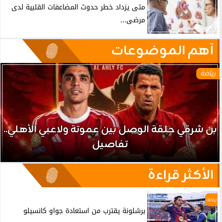
متى يزداد خطر حدوث المضاعفات القلبية لدى
مرضى...
آهم الموضوعات
رياضة
بن شرقي حلقة الوصل بين عموتة ولاعبي الأهلي..
تفاصيل
الأكثر قراءة
رياضة
برشلونة يقترب من استعادة جواو كانسيلو