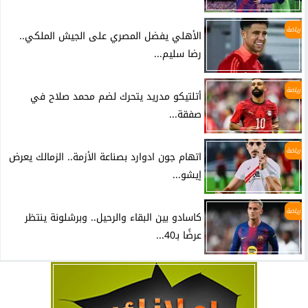
رياضة
الأهلي يفضل المصري على الجيش الملكي..
رضا سليم...
رياضة
أتلتيكو مدريد يتحرك لضم محمد صلاح في
صفقة...
رياضة
اتهام جون ادوارد بصناعة الأزمة.. الزمالك يعرض
إيشو...
رياضة
كاسادو بين البقاء والرحيل.. وبرشلونة ينتظر
عرضًا بـ40...