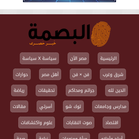
الرئيسية
مصر الآن
سياسة X سياسة
شرق وغرب
فن × فن
أهل مصر
حوارات
الدين لله
جرائم ومحاكم
تحقيقات
رياضة
مدارس وجامعات
توك شو
أسرتي
مقالات
اقتصاد
صوت النقابات
علوم واكتشافات
أبراج وأحلام
مرأة ومنوعات
زراعة
صحة