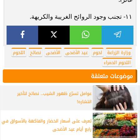
١١- تجنب وجود الروائح الغريبة والكريهة.
وزارة الزراعة
لحوم
عيد الأضحى
الأضحى
نصائح
اللحوم
اللحوم الحمراء
موضوعات متعلقة
عوامل تسرّع ظهور الشيب.. نصائح لتأخير
انتشاره!
تعرف على أسعار الخضار والفاكهة بالأسواق في
رابع أيام عيد الأضحى