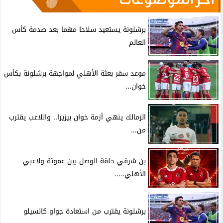
آخر الموضوعات
برشلونة يستعيد سلاحا مهما بعد صدمة كأس
العالم
موعد سفر بعثة الأهلي لمواجهة برشلونة بكأس
خوان...
الزمالك ينهي أزمة خوان بيزيرا.. واللاعب يقترب
من...
بن شرقي حلقة الوصل بين عموتة ولاعبي
الأهلي.....
برشلونة يقترب من استعادة جواو كانسيلو