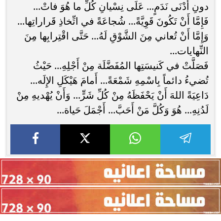
دونِ أَدْنَى نَدَمٍ... عَلَى نِسْيانِ كُلِّ ما هُوَ فاتْ...
فَإِمَّا أَنْ تَكُونَ قَوِيَّةً... شُجاعَةً في اتِّخاذِ قَراراتِها...
وَإِمَّا أَنْ تُعاني مِنَ الشَّوْقِ لَهُ... حَتَّى اقْتِرابِها مِنَ
النِّهايات...
فَصَلَّتْ في كَنيسَتِها المُفَضَّلَة مِنْ أَجْلِهِ... حَيْثُ
تُضيءُ دائماً بِاسْمِهِ شَمْعَةً... أَمامَ هَيْكَلِ الإِلَه...
دَاعِيَةً اللهَ أَنْ يَحْفَظَهُ مِنْ كُلِّ شَرٍّ... وَأَنْ يُهْديهِ مِنْ
لَدُنِهِ... هُوَ وَكُلَّ مَنْ أَحَبَّ... أَجْمَلَ حَياة...