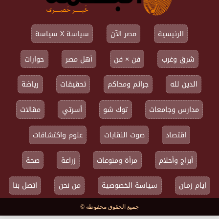
الرئيسية
مصر الآن
سياسة X سياسة
شرق وغرب
فن × فن
أهل مصر
حوارات
الدين لله
جرائم ومحاكم
تحقيقات
رياضة
مدارس وجامعات
توك شو
أسرتي
مقالات
اقتصاد
صوت النقابات
علوم واكتشافات
أبراج وأحلام
مرأة ومنوعات
زراعة
صحة
ايام زمان
سياسة الخصوصية
من نحن
اتصل بنا
جميع الحقوق محفوظة ©