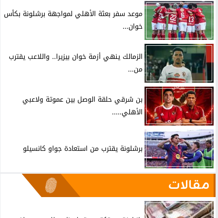
موعد سفر بعثة الأهلي لمواجهة برشلونة بكأس
خوان...
الزمالك ينهي أزمة خوان بيزيرا.. واللاعب يقترب
من...
بن شرقي حلقة الوصل بين عموتة ولاعبي
الأهلي.....
برشلونة يقترب من استعادة جواو كانسيلو
مقالات