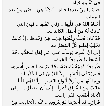
في نَفْسِهِ حَياة...
حَياةٌ ما مِنْ بَعْدِها حَياة... أَبَدِيَّةٌ هِيَ... حَتَّى مِنْ بَعْدِ
المَمَات...
أَحْياهُ اللهُ في قَلْبِها... وَفي عَقْلِها... فَهِيَ التي
كانَتْ لَهُ مِنْ أَجْمَلِ الكائنات...
قَدْ كانَ يُحِبُّ رِفْقَتَها هِيَ... هِيَ وَحْدَها... إِذْ كانَتْ
تَجْلِبُ لِقَلْبِهِ كُلَّ المَسَرَّات...
إِلَى أَنْ افْتَرَقا يَوْماً... عَلَى أَمَلِ لِقاءٍ مُتَجَدِّدٍ... قَدْ
اسْتَحالَتْهُ ظُروفُ الحَياة...
ظُروفٌ كَوْنِيَةٌ غَامِضَةٌ... قَدْ عَزَلَتْ العالَمَ بِأَسْرِهِ...
فَلَمْ يَتَبَقَّى لِلْبَشَرِ... إِلاَّ العَيْشُ في الذِّكْرَيات...
وَبِما أَنَّها مِنْ أَرَقِّ أَنْواعِ البَشَرِ... وَأَنْقاهُمْ قَلْباً...
عانَتْ مِنَ الفُراقِ كَثيراً... إِلَى أَنْ اضْطَرِّتْ... إِلى
اتِّخاذِ أَصْعَبِ القَرارات...
قَرارٌ... قَدْ أَجْبَرَها هُوَ بِبُرودِهِ... عَلَى اتِّخاذِهِ... مِنْ