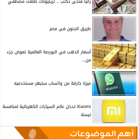
رانيا فتحى تكتب .. تريليونات طلعت مصطفي
طريق الجنون فى مصر
أسعار الذهب فى البورصة العالمية تعوض جزء
من...
ميزة خارقة من واتساب ستبهر مستخدميه
Xiaomi تدخل عالم السيارات الكهربائية لمنافسة
تيسلا
آهم الموضوعات