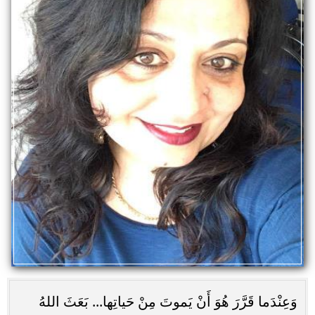
وَعِنْدَما قَرَّرَ هُوَ أَنْ يَموتَ مِنْ حَياتِها... بَعَثَ اللهُ