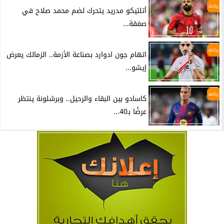
رياضة
أتلتيكو مدريد يتحرك لضم محمد صلاح في
صفقة...
رياضة
اتهام جون ادوارد بصناعة الأزمة.. الزمالك يعرض
إيشو...
رياضة
كاسادو بين البقاء والرحيل.. وبرشلونة ينتظر
عرضًا بـ40...