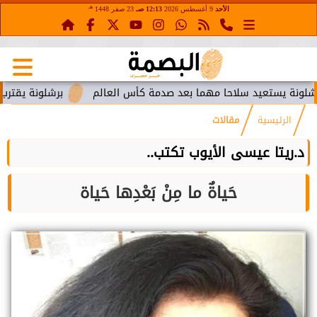
هـ
الأحد
9 أغسطس 2026
12:13 صـ
23 صفر 1448
يستعيد سلاحا مهما بعد صدمة كأس العالم
برشلونة يقترب من است
الرئيسية
مقالات
د.ريتا عيسى الأيوب تكتب..
حَياةٌ ما مِنْ بَعْدِها حَياة