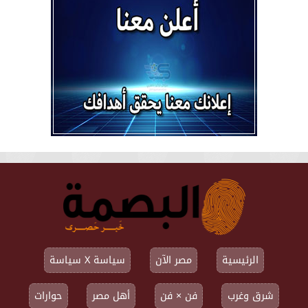
الرئيسية
مصر الآن
سياسة X سياسة
شرق وغرب
فن × فن
أهل مصر
حوارات