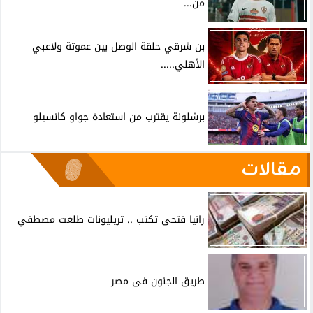
من...
بن شرقي حلقة الوصل بين عموتة ولاعبي
الأهلي.....
برشلونة يقترب من استعادة جواو كانسيلو
مقالات
رانيا فتحى تكتب .. تريليونات طلعت مصطفي
طريق الجنون فى مصر