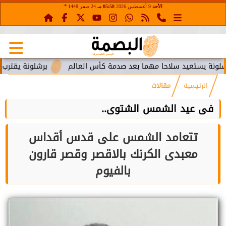
هـ
الأحد
9 أغسطس 2026
05:58 مـ
24 صفر 1448
 سلاحا مهما بعد صدمة كأس العالم
برشلونة يقترب من استعادة ج
الرئيسية
مقالات
فى عيد الشمس الشتوى..
تتعامد الشمس على قدس أقداس
معبدى الكرنك بالاقصر وقصر قارون
بالفيوم