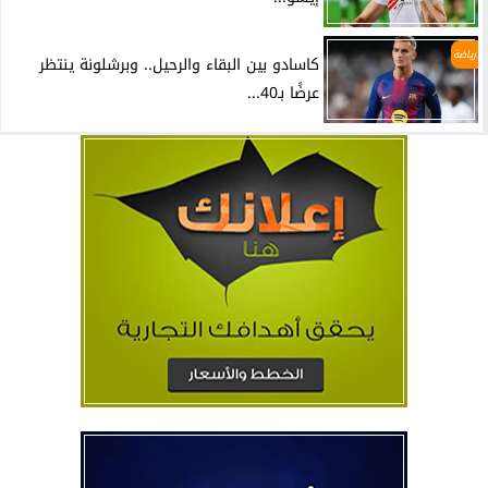
رياضة
كاسادو بين البقاء والرحيل.. وبرشلونة ينتظر
عرضًا بـ40...