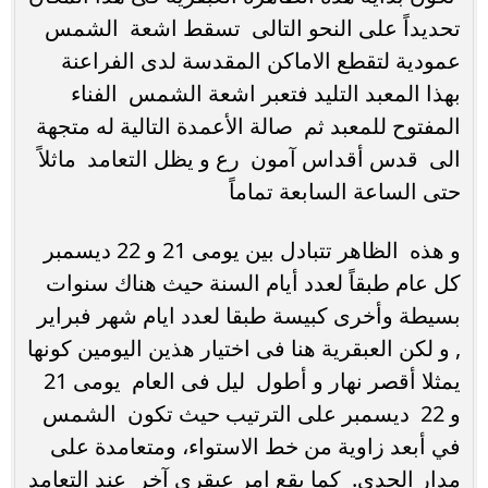
تحديداً على النحو التالى تسقط اشعة الشمس
عمودية لتقطع الاماكن المقدسة لدى الفراعنة
بهذا المعبد التليد فتعبر اشعة الشمس الفناء
المفتوح للمعبد ثم صالة الأعمدة التالية له متجهة
الى قدس أقداس آمون رع و يظل التعامد ماثلاً
حتى الساعة السابعة تماماً
و هذه الظاهر تتبادل بين يومى 21 و 22 ديسمبر
كل عام طبقاً لعدد أيام السنة حيث هناك سنوات
بسيطة وأخرى كبيسة طبقا لعدد ايام شهر فبراير
, و لكن العبقرية هنا فى اختيار هذين اليومين كونها
يمثلا أقصر نهار و أطول ليل فى العام يومى 21
و 22 ديسمبر على الترتيب حيث تكون الشمس
في أبعد زاوية من خط الاستواء، ومتعامدة على
مدار الجدي. كما يقع امر عبقرى آخر عند التعامد