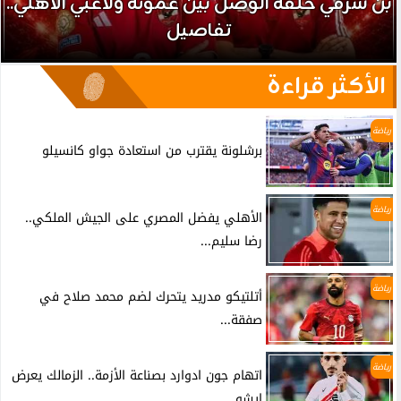
برشلونة يقترب من استعادة جواو كانسيلو
الأكثر قراءة
رياضة
برشلونة يقترب من استعادة جواو كانسيلو
رياضة
الأهلي يفضل المصري على الجيش الملكي..
رضا سليم...
رياضة
أتلتيكو مدريد يتحرك لضم محمد صلاح في
صفقة...
رياضة
اتهام جون ادوارد بصناعة الأزمة.. الزمالك يعرض
إيشو...