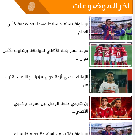
آخر الموضوعات
برشلونة يستعيد سلاحا مهما بعد صدمة كأس
العالم
موعد سفر بعثة الأهلي لمواجهة برشلونة بكأس
خوان...
الزمالك ينهي أزمة خوان بيزيرا.. واللاعب يقترب
من...
بن شرقي حلقة الوصل بين عموتة ولاعبي
الأهلي.....
برشلونة يقترب من استعادة جواو كانسيلو