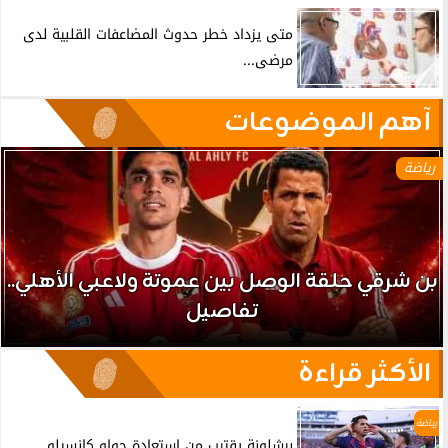
متى يزداد خطر حدوث المضاعفات القلبية لدى
مرضى...
آهم الموضوعات
رياضة
بن شرقي حلقة الوصل بين عموتة ولاعبي الأهلي..
تفاصيل
الأكثر قراءة
رياضة
برشلونة يقترب من استعادة جواو كانسيلو