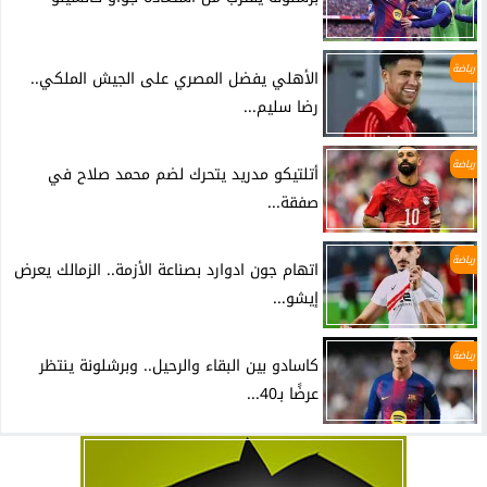
رياضة
الأهلي يفضل المصري على الجيش الملكي..
رضا سليم...
رياضة
أتلتيكو مدريد يتحرك لضم محمد صلاح في
صفقة...
رياضة
اتهام جون ادوارد بصناعة الأزمة.. الزمالك يعرض
إيشو...
رياضة
كاسادو بين البقاء والرحيل.. وبرشلونة ينتظر
عرضًا بـ40...