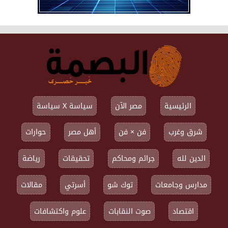
الرئيسية
مصر الآن
سياسة X سياسة
شرق وغرب
فن × فن
أهل مصر
حوارات
الدين لله
جرائم ومحاكم
تحقيقات
رياضة
مدارس وجامعات
توك شو
أسرتي
مقالات
اقتصاد
صوت النقابات
علوم واكتشافات