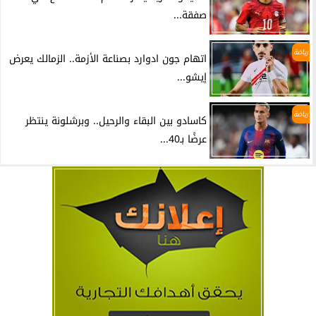
صفقة...
رياضة
اتهام جون ادوارد بصناعة الأزمة.. الزمالك يعرض
إيشو...
رياضة
كاسادو بين البقاء والرحيل.. وبرشلونة ينتظر
عرضًا بـ40...