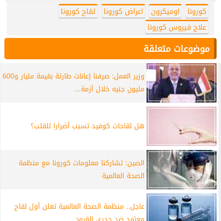
كورونا
اوميكرون
اعراض كورونا
لقاح كورونا
علاج فيروس كورونا
موضوعات متعلقة
وزير العمل: صرفنا إعانات طارئة بقيمة مليار و600
مليون جنيه خلال أزمة...
هل لقاحات كوفيد تسبب أضرارا للقلب؟
الصين: تشاركنا معلومات كورونا مع منظمة
الصحة العالمية
عاجل.. منظمة الصحة العالمية تعلن أول لقاح
معتمد ضد جدري القرود