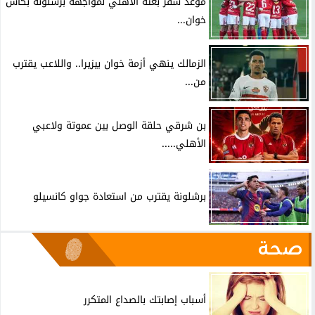
موعد سفر بعثة الأهلي لمواجهة برشلونة بكأس
خوان...
الزمالك ينهي أزمة خوان بيزيرا.. واللاعب يقترب
من...
بن شرقي حلقة الوصل بين عموتة ولاعبي
الأهلي.....
برشلونة يقترب من استعادة جواو كانسيلو
صحة
أسباب إصابتك بالصداع المتكرر