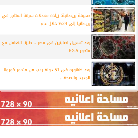
صحيفة بريطانية: زيادة معدلات سرقة المتاجر في
بريطانيا إلى 24% خلال عام
بعد تسجيل اصابتين فى مصر .. طرق التعامل مع
متحور EG.5
بعد ظهوره فى 51 دولة رعب من متحور كورونا
الجديد والصحة...