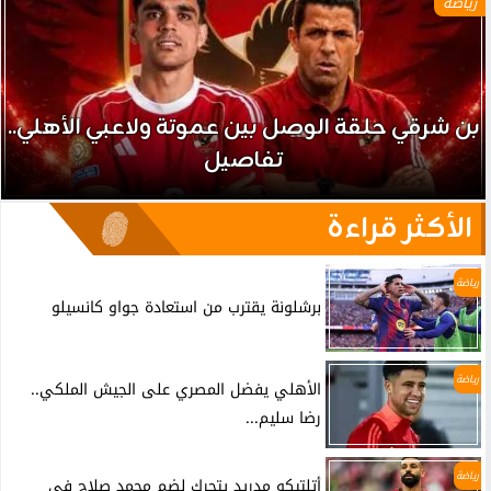
رياضة
بن شرقي حلقة الوصل بين عموتة ولاعبي الأهلي..
تفاصيل
الأكثر قراءة
رياضة
برشلونة يقترب من استعادة جواو كانسيلو
رياضة
الأهلي يفضل المصري على الجيش الملكي..
رضا سليم...
رياضة
أتلتيكو مدريد يتحرك لضم محمد صلاح في