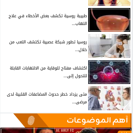
طبيبة روسية تكشف بعض الأخطاء في علاج
التهاب...
روسيا تطور شبكة عصبية تكتشف التعب من
خلال...
اكتشاف مفتاح للوقاية من الالتهابات القابلة
للتحول إلى...
متى يزداد خطر حدوث المضاعفات القلبية لدى
مرضى...
آهم الموضوعات