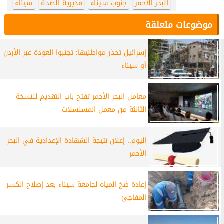
البحر الأحمر
جنوب سيناء
مديرية الصحة
سيناء
موضوعات متعلقة
إسرائيل تحذر مواطنيها: تجنبوا العودة عبر الأردن
أو سيناء
معامل البحر الأحمر تفتح باب التقديم للنسخة
الثالثة من معمل المسلسلات
اليوم.. إعلان نتيجة الشهادة الإعدادية في البحر
الأحمر
إعادة ضخ المياه لجامعة سيناء بعد إصلاح الكسر
المفاجئ