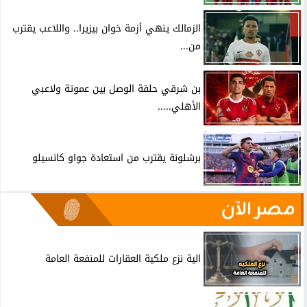
الزمالك ينهي أزمة خوان بيزيرا.. واللاعب يقترب
من...
بن شرقي حلقة الوصل بين عموتة ولاعبي
الأهلي.....
برشلونة يقترب من استعادة جواو كانسيلو
مصر الآن
الية نزع ملكية العقارات للمنفعة العامة