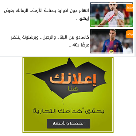
رياضة
اتهام جون ادوارد بصناعة الأزمة.. الزمالك يعرض
إيشو...
رياضة
كاسادو بين البقاء والرحيل.. وبرشلونة ينتظر
عرضًا بـ40...