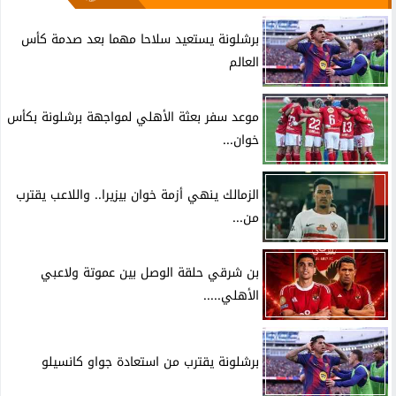
برشلونة يستعيد سلاحا مهما بعد صدمة كأس
العالم
موعد سفر بعثة الأهلي لمواجهة برشلونة بكأس
خوان...
الزمالك ينهي أزمة خوان بيزيرا.. واللاعب يقترب
من...
بن شرقي حلقة الوصل بين عموتة ولاعبي
الأهلي.....
برشلونة يقترب من استعادة جواو كانسيلو