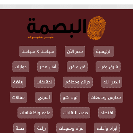
الرئيسية
مصر الآن
سياسة X سياسة
شرق وغرب
فن × فن
أهل مصر
حوارات
الدين لله
جرائم ومحاكم
تحقيقات
رياضة
مدارس وجامعات
توك شو
أسرتي
مقالات
اقتصاد
صوت النقابات
علوم واكتشافات
أبراج وأحلام
مرأة ومنوعات
زراعة
صحة