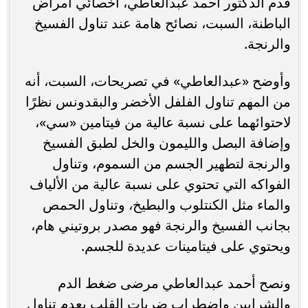
قدم الدكتور أحمد عبدالعاطي، أخصائي أمراض
الباطنة، السبت، نصائح هامة عند تناول الفسيخ
والرنجة.
وأوضح «عبدالعاطي» في تصريحات، السبت، أنه
من المهم تناول الفلفل الأخضر والبقدونس نظرًا
لاحتوائهما على نسبة عالية من فيتامين «سي»،
وإضافة البصل والليمون والخل لطبق الفسيخ
والرنجة لتطهير الجسم من السموم، وتناول
الفواكه التي تحتوي على نسبة عالية من الألياف
والماء مثل الكنتلوب والبطيخ، وتناول الحمص
بجانب الفسيخ والرنجة فهو مصدر بروتيني هام،
ويحتوي على فيتامينات عديدة للجسم.
ونصح أحمد عبدالعاطي مرضى ضغط الدم
والشرايين واضطراب ضربات القلب بعدم تناول