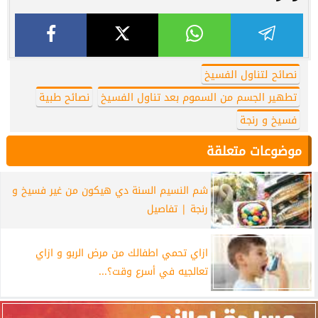
نصائح لتناول الفسيخ
تطهير الجسم من السموم بعد تناول الفسيخ
نصائح طبية
فسيخ و رنجة
موضوعات متعلقة
شم النسيم السنة دي هيكون من غير فسيخ و
رنجة | تفاصيل
ازاي تحمي اطفالك من مرض الربو و ازاي
تعالجيه في أسرع وقت؟...