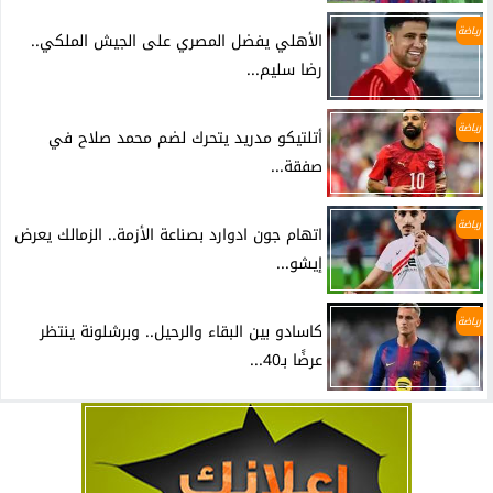
رياضة
الأهلي يفضل المصري على الجيش الملكي..
رضا سليم...
رياضة
أتلتيكو مدريد يتحرك لضم محمد صلاح في
صفقة...
رياضة
اتهام جون ادوارد بصناعة الأزمة.. الزمالك يعرض
إيشو...
رياضة
كاسادو بين البقاء والرحيل.. وبرشلونة ينتظر
عرضًا بـ40...