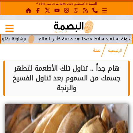
هـ
السبت
8 أغسطس 2026
12:06 مـ
23 صفر 1448
ستعيد سلاحا مهما بعد صدمة كأس العالم
برشلونة يقترب من استع
الرئيسية
صحة
هام جداً .. تناول تلك الأطعمة لتطهر
جسمك من السموم بعد تناول الفسيخ
والرنجة