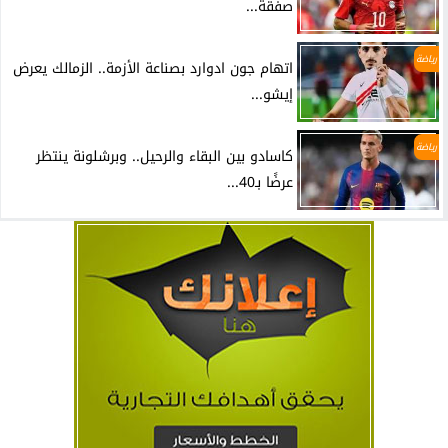
صفقة...
رياضة
اتهام جون ادوارد بصناعة الأزمة.. الزمالك يعرض
إيشو...
رياضة
كاسادو بين البقاء والرحيل.. وبرشلونة ينتظر
عرضًا بـ40...