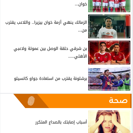
خوان...
الزمالك ينهي أزمة خوان بيزيرا.. واللاعب يقترب
من...
بن شرقي حلقة الوصل بين عموتة ولاعبي
الأهلي.....
برشلونة يقترب من استعادة جواو كانسيلو
صحة
أسباب إصابتك بالصداع المتكرر