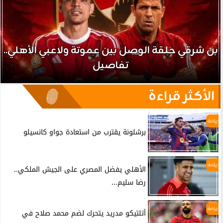
بن شرقي حلقة الوصل بين عموتة ولاعبي الأهلي..
تفاصيل
الأكثر قراءة
رياضة
برشلونة يقترب من استعادة جواو كانسيلو
رياضة
الأهلي يفضل المصري على الجيش الملكي..
رضا سليم...
رياضة
أتلتيكو مدريد يتحرك لضم محمد صلاح في