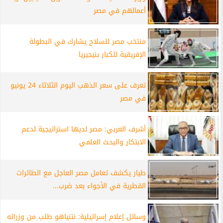
أعمالهم في مصر
منتخب مصر للسلاح يشارك في البطولة
الإفريقية للكبار بنيجيريا
تعرف على سعر الذهب اليوم الثلاثاء 24 يونيو
في مصر
أشرف العربي: مصر لديها استراتيجية لدعم
الابتكار والبحث العلمي
طيار يكشف تعامل مصر العاجل مع الطائرات
القطرية في الأجواء بعد ضرب...
وسائل إعلام إسرائيلية: نتنياهو طلب من وزرائه