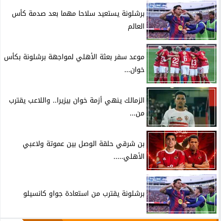
برشلونة يستعيد سلاحا مهما بعد صدمة كأس
العالم
موعد سفر بعثة الأهلي لمواجهة برشلونة بكأس
خوان...
الزمالك ينهي أزمة خوان بيزيرا.. واللاعب يقترب
من...
بن شرقي حلقة الوصل بين عموتة ولاعبي
الأهلي.....
برشلونة يقترب من استعادة جواو كانسيلو