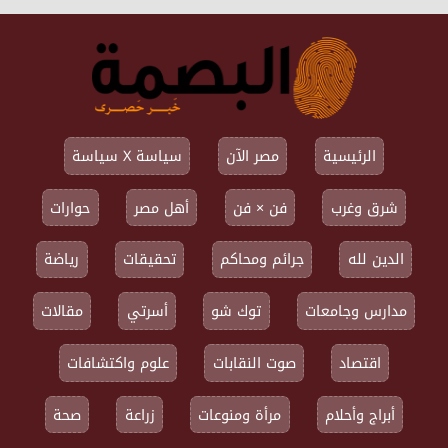
الرئيسية
مصر الآن
سياسة X سياسة
شرق وغرب
فن × فن
أهل مصر
حوارات
الدين لله
جرائم ومحاكم
تحقيقات
رياضة
مدارس وجامعات
توك شو
أسرتي
مقالات
اقتصاد
صوت النقابات
علوم واكتشافات
أبراج وأحلام
مرأة ومنوعات
زراعة
صحة