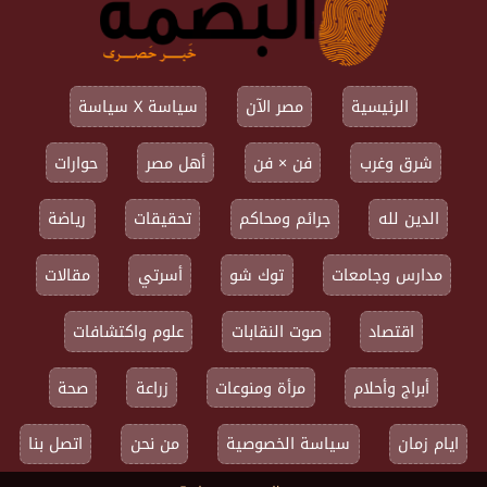
الرئيسية
مصر الآن
سياسة X سياسة
شرق وغرب
فن × فن
أهل مصر
حوارات
الدين لله
جرائم ومحاكم
تحقيقات
رياضة
مدارس وجامعات
توك شو
أسرتي
مقالات
اقتصاد
صوت النقابات
علوم واكتشافات
أبراج وأحلام
مرأة ومنوعات
زراعة
صحة
ايام زمان
سياسة الخصوصية
من نحن
اتصل بنا