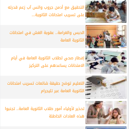
التحقيق مع أدمن جروب واتس آب زعم قدرته
على تسريب امتحانات الثانوية...
الحبس والغرامة.. عقوبة الغش في امتحانات
الثانوية العامة
إفطار صحي لطلاب الثانوية العامة في أيام
الامتحانات يساعدهم على التركيز
التعليم توضح حقيقة شائعات تسريب امتحانات
الثانوية العامة عبر تليجرام
تحذير لأولياء أمور طلاب الثانوية العامة.. تجنبوا
هذه العادات الخاطئة