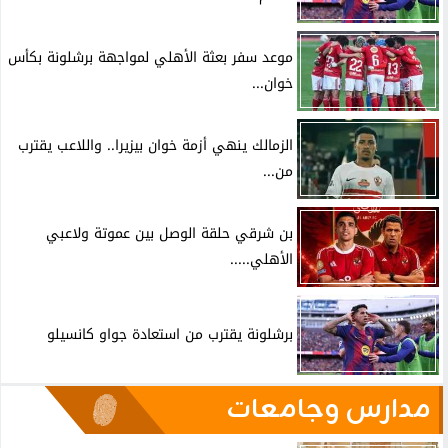
موعد سفر بعثة الأهلي لمواجهة برشلونة بكأس
خوان...
الزمالك ينهي أزمة خوان بيزيرا.. واللاعب يقترب
من...
بن شرقي حلقة الوصل بين عموتة ولاعبي
الأهلي.....
برشلونة يقترب من استعادة جواو كانسيلو
مدارس وجامعات