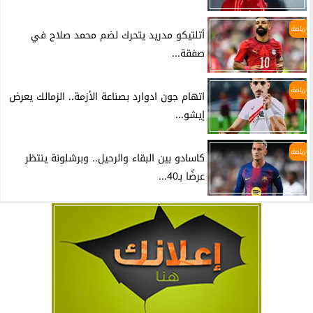
رياضة
أتلتيكو مدريد يتحرك لضم محمد صلاح في
صفقة...
رياضة
اتهام جون ادوارد بصناعة الأزمة.. الزمالك يعرض
إيشو...
رياضة
كاسادو بين البقاء والرحيل.. وبرشلونة ينتظر
عرضًا بـ40...