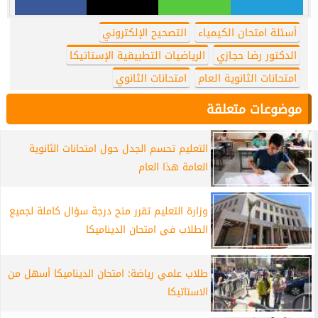
أسئلة امتحان الكيمياء
التصحيح الإلكتروني
الدكتور رضا حجازي
الرياضيات التطبيقية الإستاتيكا
امتحانات الثانوية العام
امتحانات الثانوي
موضوعات متعلقة
التعليم تحسم الجدل حول امتحانات الثانوية
العامة هذا العام
وزارة التعليم تقرر منح درجة سؤال كاملة لجميع
الطلاب فى امتحان الديناميكا
طلاب علمي رياضة: امتحان الديناميكا أسهل من
الاستاتيكا