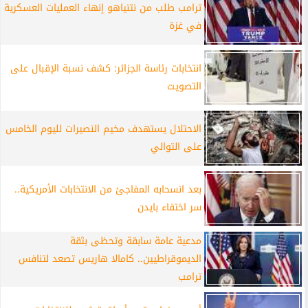
ترامب طلب من نتنياهو إنهاء العمليات العسكرية
في غزة
انتخابات رئاسة الجزائر: كشف نسبة الإقبال على
التصويت
الاحتلال يستهدف مخيم النصيرات لليوم الخامس
على التوالي
بعد انسحابه المفاجئ من الانتخابات الأمريكية..
سر اختفاء بايدن
مدعية عامة سابقة وتحظى بثقة
الديموقراطيين.. كامالا هاريس تصعد لتنافس
ترامب