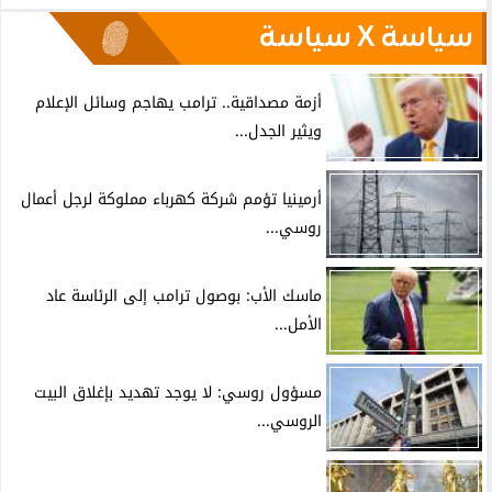
سياسة X سياسة
أزمة مصداقية.. ترامب يهاجم وسائل الإعلام
ويثير الجدل...
أرمينيا تؤمم شركة كهرباء مملوكة لرجل أعمال
روسي...
ماسك الأب: بوصول ترامب إلى الرئاسة عاد
الأمل...
مسؤول روسي: لا يوجد تهديد بإغلاق البيت
الروسي...