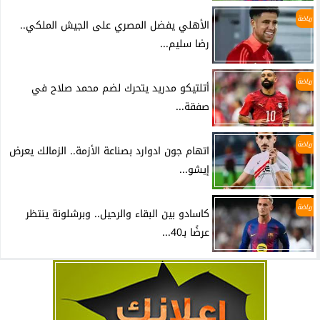
رياضة
الأهلي يفضل المصري على الجيش الملكي..
رضا سليم...
رياضة
أتلتيكو مدريد يتحرك لضم محمد صلاح في
صفقة...
رياضة
اتهام جون ادوارد بصناعة الأزمة.. الزمالك يعرض
إيشو...
رياضة
كاسادو بين البقاء والرحيل.. وبرشلونة ينتظر
عرضًا بـ40...