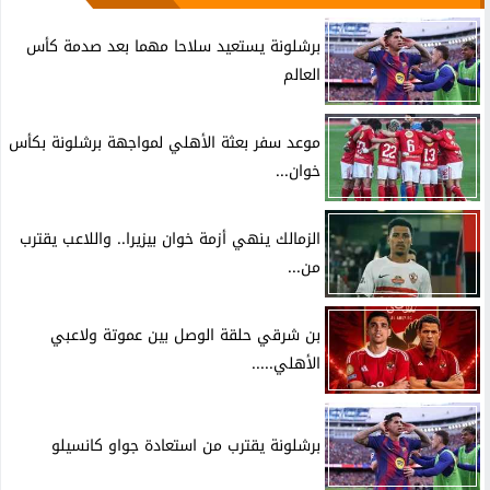
برشلونة يستعيد سلاحا مهما بعد صدمة كأس
العالم
موعد سفر بعثة الأهلي لمواجهة برشلونة بكأس
خوان...
الزمالك ينهي أزمة خوان بيزيرا.. واللاعب يقترب
من...
بن شرقي حلقة الوصل بين عموتة ولاعبي
الأهلي.....
برشلونة يقترب من استعادة جواو كانسيلو