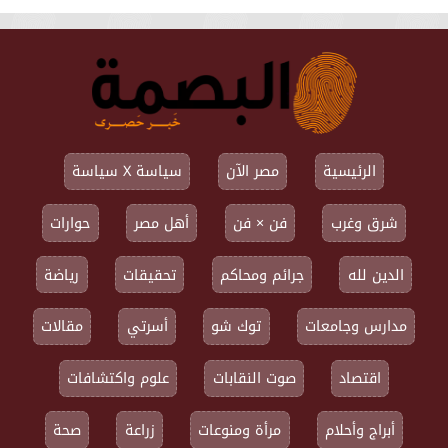
الرئيسية
مصر الآن
سياسة X سياسة
شرق وغرب
فن × فن
أهل مصر
حوارات
الدين لله
جرائم ومحاكم
تحقيقات
رياضة
مدارس وجامعات
توك شو
أسرتي
مقالات
اقتصاد
صوت النقابات
علوم واكتشافات
أبراج وأحلام
مرأة ومنوعات
زراعة
صحة