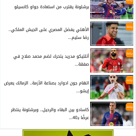
برشلونة يقترب من استعادة جواو كانسيلو
رياضة
الأهلي يفضل المصري على الجيش الملكي..
رضا سليم...
رياضة
أتلتيكو مدريد يتحرك لضم محمد صلاح في
صفقة...
رياضة
اتهام جون ادوارد بصناعة الأزمة.. الزمالك يعرض
إيشو...
رياضة
كاسادو بين البقاء والرحيل.. وبرشلونة ينتظر
عرضًا بـ40...