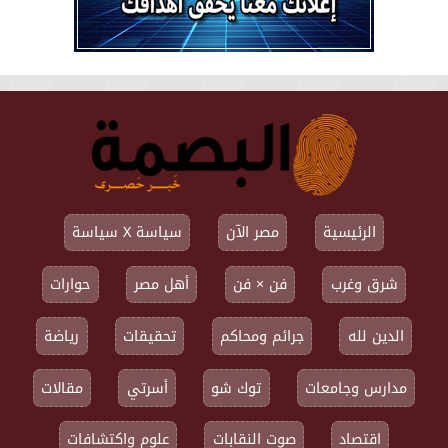
الرئيسية
مصر الآن
سياسة X سياسة
شرق وغرب
فن × فن
أهل مصر
حوارات
الدين لله
جرائم ومحاكم
تحقيقات
رياضة
مدارس وجامعات
توك شو
أسرتي
مقالات
اقتصاد
صوت النقابات
علوم واكتشافات