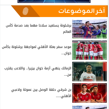
آخر الموضوعات
برشلونة يستعيد سلاحا مهما بعد صدمة كأس
العالم
موعد سفر بعثة الأهلي لمواجهة برشلونة بكأس
خوان...
الزمالك ينهي أزمة خوان بيزيرا.. واللاعب يقترب
من...
بن شرقي حلقة الوصل بين عموتة ولاعبي
الأهلي.....