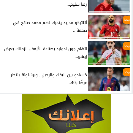
رضا سليم...
رياضة
أتلتيكو مدريد يتحرك لضم محمد صلاح في
صفقة...
رياضة
اتهام جون ادوارد بصناعة الأزمة.. الزمالك يعرض
إيشو...
رياضة
كاسادو بين البقاء والرحيل.. وبرشلونة ينتظر
عرضًا بـ40...