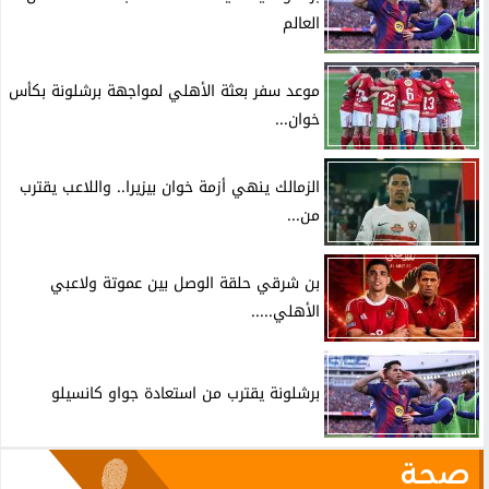
العالم
موعد سفر بعثة الأهلي لمواجهة برشلونة بكأس
خوان...
الزمالك ينهي أزمة خوان بيزيرا.. واللاعب يقترب
من...
بن شرقي حلقة الوصل بين عموتة ولاعبي
الأهلي.....
برشلونة يقترب من استعادة جواو كانسيلو
صحة