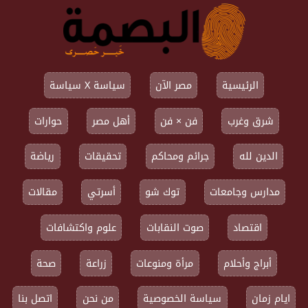
الرئيسية
مصر الآن
سياسة X سياسة
شرق وغرب
فن × فن
أهل مصر
حوارات
الدين لله
جرائم ومحاكم
تحقيقات
رياضة
مدارس وجامعات
توك شو
أسرتي
مقالات
اقتصاد
صوت النقابات
علوم واكتشافات
أبراج وأحلام
مرأة ومنوعات
زراعة
صحة
ايام زمان
سياسة الخصوصية
من نحن
اتصل بنا