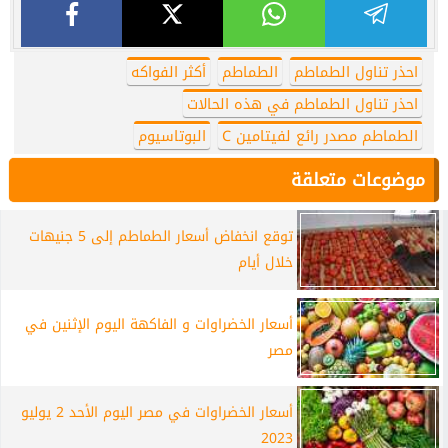
احذر تناول الطماطم
الطماطم
أكثر الفواكه
احذر تناول الطماطم في هذه الحالات
الطماطم مصدر رائع لفيتامين C
البوتاسيوم
موضوعات متعلقة
توقع انخفاض أسعار الطماطم إلى 5 جنيهات
خلال أيام
أسعار الخضراوات و الفاكهة اليوم الإثنين في
مصر
أسعار الخضراوات في مصر اليوم الأحد 2 يوليو
2023