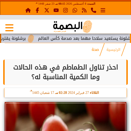
هـ
السبت
8 أغسطس 2026
08:15 مـ
23 صفر 1448
ستعيد سلاحا مهما بعد صدمة كأس العالم
برشلونة يقترب من استع
الرئيسية
صحة
احذر تناول الطماطم في هذه الحالات
وما الكمية المناسبة له؟
هـ
الثلاثاء
27 فبراير 2024
02:28 مـ
17 شعبان 1445