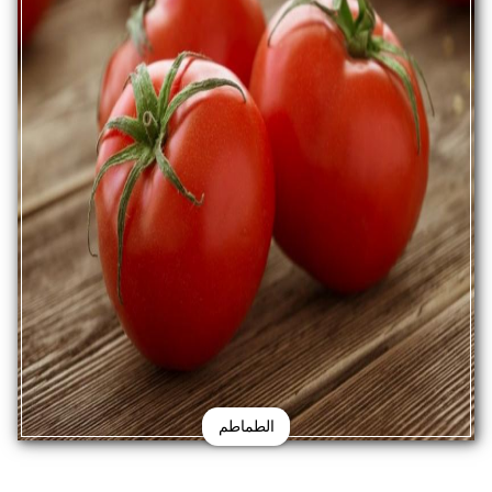
الطماطم