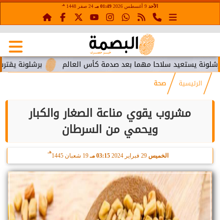
هـ
الأحد
9 أغسطس 2026
01:49 مـ
24 صفر 1448
تعيد سلاحا مهما بعد صدمة كأس العالم
برشلونة يقترب من استعا
الرئيسية
صحة
مشروب يقوي مناعة الصغار والكبار
ويحمي من السرطان
هـ
الخميس
29 فبراير 2024
03:15 مـ
19 شعبان 1445