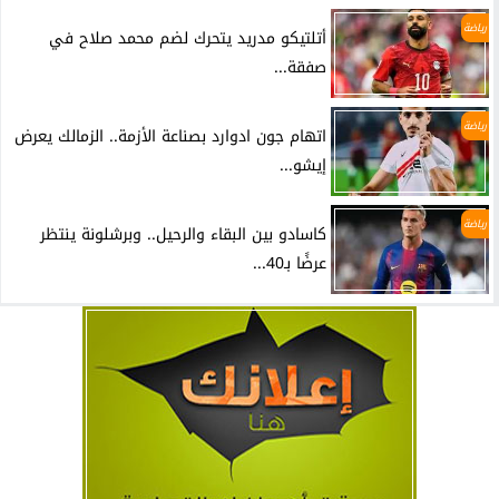
رياضة
أتلتيكو مدريد يتحرك لضم محمد صلاح في
صفقة...
رياضة
اتهام جون ادوارد بصناعة الأزمة.. الزمالك يعرض
إيشو...
رياضة
كاسادو بين البقاء والرحيل.. وبرشلونة ينتظر
عرضًا بـ40...