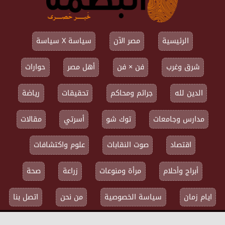
الرئيسية
مصر الآن
سياسة X سياسة
شرق وغرب
فن × فن
أهل مصر
حوارات
الدين لله
جرائم ومحاكم
تحقيقات
رياضة
مدارس وجامعات
توك شو
أسرتي
مقالات
اقتصاد
صوت النقابات
علوم واكتشافات
أبراج وأحلام
مرأة ومنوعات
زراعة
صحة
ايام زمان
سياسة الخصوصية
من نحن
اتصل بنا
جميع الحقوق محفوظة ©