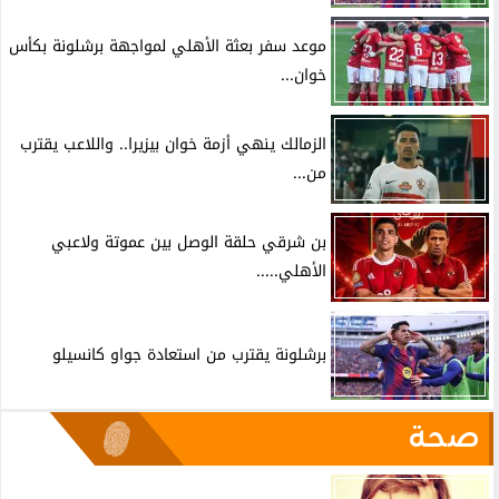
موعد سفر بعثة الأهلي لمواجهة برشلونة بكأس
خوان...
الزمالك ينهي أزمة خوان بيزيرا.. واللاعب يقترب
من...
بن شرقي حلقة الوصل بين عموتة ولاعبي
الأهلي.....
برشلونة يقترب من استعادة جواو كانسيلو
صحة