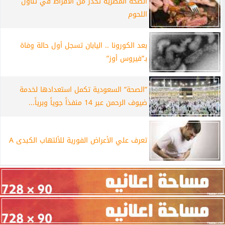
الصحة المصرية تحذر من الافراط في تناول
اللحوم
بعد الكورونا .. اليابان تسجل أول حالة وفاة
بـ”فيروس أوز”
”الصحة” السعودية تكمل استعدادها لخدمة
ضيوف الرحمن عبر 14 منفذاً جوياً وبرياً...
تعرف علي الأعراض الفورية للألتهاب الكبدى A