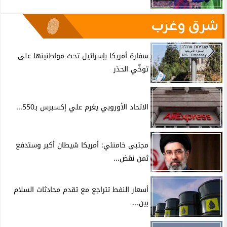
شرق وغرب
سفارة أمريكا بإسرائيل تحث مواطنينها على
توخّي الحذر
الاتحاد الأوروبي يغرم علي إكسبرس بـ550...
مجتبى خامنئي: أمريكا شيطان أكبر وستدفع
ثمن نقض...
أسعار النفط تتراجع مع تقدم محادثات السلام
بين...