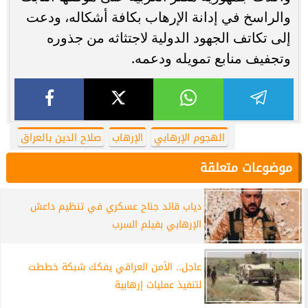
والراسخ في إدانة الإرهاب بكافة أشكاله، ودعت
إلى تكاتف الجهود الدولية لاجتثاثه من جذوره
وتجفيف منابع تمويله ودعمه.
الهجوم الإرهابي
الإرهاب
صلاح الدين بالعراق
موضوعات متعلقة
دياب قائد جناح عسكري في تنظيم داعش
الإرهابي بفيلم السرب
عاجل.. الأمن العراقي يفكك شبكة خططت
لتنفيذ عمليات إرهابية