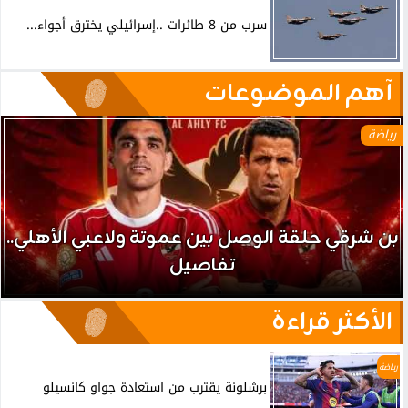
سرب من 8 طائرات ..إسرائيلي يخترق أجواء...
آهم الموضوعات
رياضة
بن شرقي حلقة الوصل بين عموتة ولاعبي الأهلي..
تفاصيل
الأكثر قراءة
رياضة
برشلونة يقترب من استعادة جواو كانسيلو