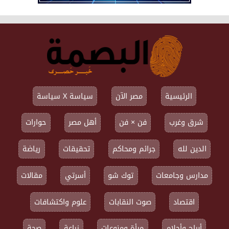
الرئيسية
مصر الآن
سياسة X سياسة
شرق وغرب
فن × فن
أهل مصر
حوارات
الدين لله
جرائم ومحاكم
تحقيقات
رياضة
مدارس وجامعات
توك شو
أسرتي
مقالات
اقتصاد
صوت النقابات
علوم واكتشافات
أبراج وأحلام
مرأة ومنوعات
زراعة
صحة