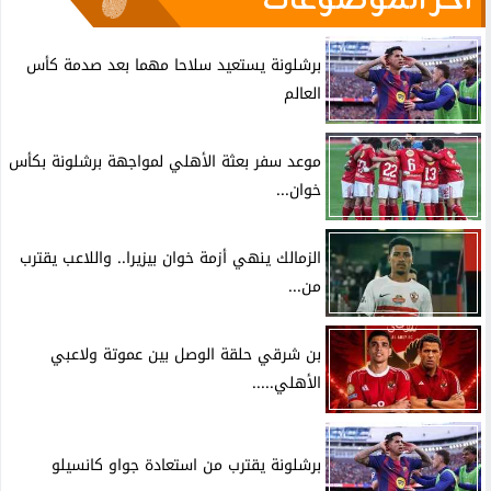
آخر الموضوعات
برشلونة يستعيد سلاحا مهما بعد صدمة كأس
العالم
موعد سفر بعثة الأهلي لمواجهة برشلونة بكأس
خوان...
الزمالك ينهي أزمة خوان بيزيرا.. واللاعب يقترب
من...
بن شرقي حلقة الوصل بين عموتة ولاعبي
الأهلي.....
برشلونة يقترب من استعادة جواو كانسيلو