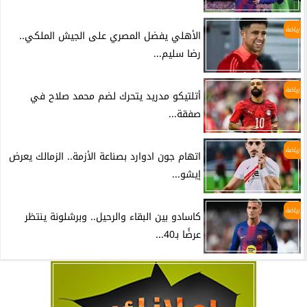
رياضة
الأهلي يفضل المصري على الجيش الملكي..
رضا سليم...
رياضة
أتلتيكو مدريد يتحرك لضم محمد صلاح في
صفقة...
رياضة
اتهام جون ادوارد بصناعة الأزمة.. الزمالك يعرض
إيشو...
رياضة
كاسادو بين البقاء والرحيل.. وبرشلونة ينتظر
عرضًا بـ40...