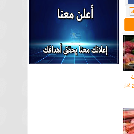
ك
ملة
 قبل