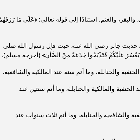
أهلي لمواجهة برشلونة
الزمالك ينهي أزمة خوان بيزيرا.. والل
خوان جامبر
يقترب من العودة إلى القاهرة
لبقر، والغنم، استنادًا إلى قوله تعالى: ﴿عَلَى مَا رَزَقَهُمْ
 إلى حديث جابر رضي الله عنه، حيث قال رسول الله صلى
نْ يَعْسُرَ عَلَيْكُمْ فَتَذْبَحُوا جَذَعَةً مِنْ الضَّأْنِ» (أخرجه مسلم).
حنفية والحنابلة، وما أتم سنة عند المالكية والشافعية.
 الحنفية والمالكية والحنابلة، وما أتم سنتين عند
فية والشافعية والحنابلة، وما أتم ثلاث سنوات عند