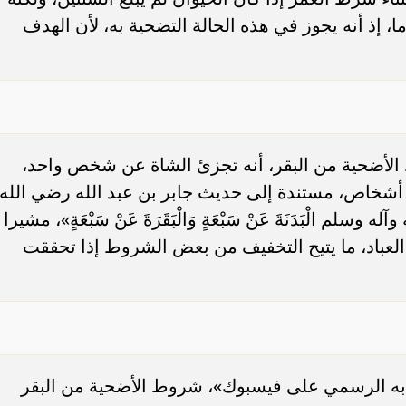
لغ وزنه حوالي 350 كيلوجراما، إذ أنه يجوز في هذه الحالة التضحية به، لأن الهدف
الأضحية من البقر، أنه تجزئ الشاة عن شخص واحد،
 أشخاص، مستندة إلى حديث جابر بن عبد الله رضي الله
له وسلم الْبَدَنَةَ عَنْ سَبْعَةٍ وَالْبَقَرَةَ عَنْ سَبْعَةٍ»، مشيرا
العباد، ما يتيح التخفيف من بعض الشروط إذا تحققت
به الرسمي على فيسبوك»، شروط الأضحية من البقر