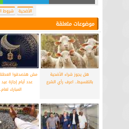
الأضحية
شروط ال
موضوعات متعلقة
هل يجوز شراء الأضحية
مش هتصدقوا العطلة ك
بالتقسيط.. اعرف رأي الشرع
عدد أيام إجازة عيد
المبارك لعام..