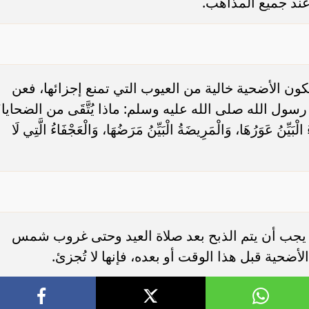
عند جميع المذاهب.
كون الأضحية خالية من العيوب التي تمنع إجزائها، فعن
ول الله صلى الله عليه وسلم: ماذا يُتَّقَى من الضحايا
الْبَيِّنُ عَوَرُهَا، وَالْمَرِيضَةُ الْبَيِّنُ مَرَضُهَا، وَالْعَجْفَاءُ الَّتِي لَا
: يجب أن يتم الذبح بعد صلاة العيد وحتى غروب شمس
لأضحية قبل هذا الوقت أو بعده، فإنها لا تُجزئ.