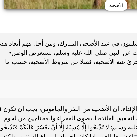
الأضحية
سلمون في عيد الأضحى المبارك، ومن أجل فهم أبعاد هذه
ردت عن النبي صلى الله عليه وسلم، تستعرض الوطن»
تجزئ عنه الأضحية، فضلا عن شروط الأضحية، حسب ما
إفتاء، أن الأضحية من البقر والجاموس، يجب أن تكون ق
لتحقيق الفائدة القصوى للفقراء والمحتاجين من لحوم
َذْبَحُوا إِلَّا مُسِنَّةً إِلَّا أنْ يَعْسُرَ عَلَيْكُمْ فَتَذْبَحُوا
ستثناء شرط العمر إذا كان الحيوان لم يبلغ السنتين، ولكنه