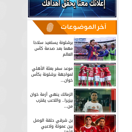
آخر الموضوعات
برشلونة يستعيد سلاحا
مهما بعد صدمة كأس
العالم
موعد سفر بعثة الأهلي
لمواجهة برشلونة بكأس
خوان...
الزمالك ينهي أزمة خوان
بيزيرا.. واللاعب يقترب
من...
بن شرقي حلقة الوصل
بين عموتة ولاعبي