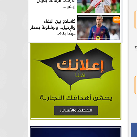
الأزمة.. الزمالك يعرض
إيشو...
رياضة
كاسادو بين البقاء
والرحيل.. وبرشلونة ينتظر
عرضًا بـ40...
؟