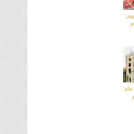
ريين
م
ح حكم