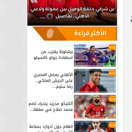
اعب
بن شرقي حلقة الوصل بين عموتة ولاعبي
الأهلي.. تفاصيل
برشلونة يق
الأكثر قراءة
رياضة
برشلونة يقترب من
استعادة جواو كانسيلو
رياضة
الأهلي يفضل المصري
على الجيش الملكي..
رضا سليم...
رياضة
أتلتيكو مدريد يتحرك لضم
محمد صلاح في صفقة...
رياضة
اتهام جون ادوارد بصناعة