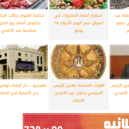
لاة عيد
استقرار أسعار الخضروات في
محافظ الفيوم يطالب الجزا
ي جميع
اسواق مصر اليوم الأربعاء 14
بتخفيض أسعار بيع اللحو
ر
يونيو
بمناسبة عيد الأضحي
ئ الرئيس
القوات المسلحة تهنئ الرئيس
بالفيديو .. دار الإفتاء توض
الأضحى
السيسي بحلول عيد الأضحى
ذبح الأضحية فى الحمام
المبارك