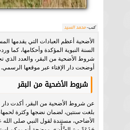
محمد السيد
كتب-
الأضحية أعظم العبادات التي يقدمها الم
السنة النبوية المؤكدة وأحكامها، كما و
شروط الأضحية من البقر، والعدد الذي 
أوضحت دار الإفتاء عبر موقعها الرسمي.
شروط الأضحية من البقر
عن شروط الأضحية من البقر، أكدت دار ال
بلغت سنتين، لضمان نضجها وكثرة لحمها، 
الأضاحي، مستندة لقول النبي صلى الله عليه وسلم: لَا ت
جَذَعَةً مِنَ الضَّأْن»، موضحة أنه يمكن ا