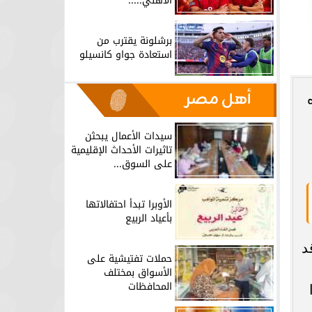
الأهلي.....
برشلونة يقترب من
استعادة جواو كانسيلو
أهل مصر
سيدات الأعمال يبحثن
تاثيرات الأحداث الإقليمية
على السوق...
الأوبرا تبدأ احتفالاتها
بأعياد الربيع
د
حملات تفتيشية على
الأسواق بمختلف
المحافظات