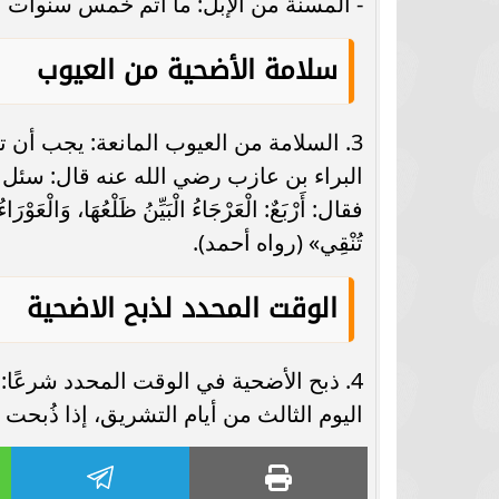
- المسنة من الإبل: ما أتم خمس سنوات 
سلامة الأضحية من العيوب
3. السلامة من العيوب المانعة: يجب أن ت
البراء بن عازب رضي الله عنه قال: سئل رس
فقال: أَرْبَعٌ: الْعَرْجَاءُ الْبَيِّنُ ظَلْعُهَا، وَالْعَوْرَاءُ 
تُنْقِي» (رواه أحمد).
الوقت المحدد لذبح الاضحية
4. ذبح الأضحية في الوقت المحدد شرعًا
اليوم الثالث من أيام التشريق، إذا ذُبحت ا