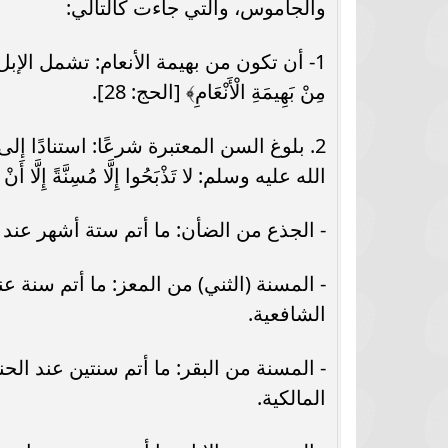
والجاموس، والتي جاءت كالتالي:
برشلونة يستعيد سلاحا مهما بعد صدمة
موعد سفر بعثة ال
كأس العالم
بكأس 
1- أن تكون من بهيمة الأنعام: تشمل الإبل، وا
مِنْ بَهِيمَةِ الْأَنْعَامِ﴾ [الحج: 28].
2. بلوغ السن المعتبرة شرعًا: استنادًا
الله عليه وسلم: لا تَذْبَحُوا إِلَّا مُسِنَّةً إِلَّا أَ
- الجذع من الضأن: ما أتم ستة أشهر عند ال
- المسنة (الثني) من المعز: ما أتم سنة عند
الشافعية.
- المسنة من البقر: ما أتم سنتين عند الحن
المالكية.