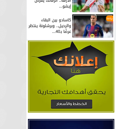
الأزمة.. الزمالك يعرض
إيشو...
رياضة
كاسادو بين البقاء
والرحيل.. وبرشلونة ينتظر
عرضًا بـ40...