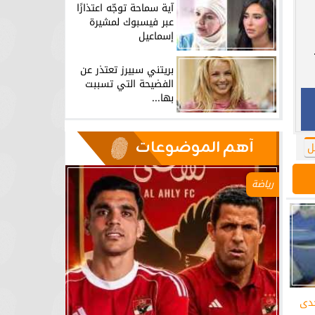
آية سماحة توجّه اعتذارًا
عبر فيسبوك لمشيرة
إسماعيل
بريتني سبيرز تعتذر عن
الفضيحة التي تسببت
بها...
آهم الموضوعات
ل
رياضة
حدى