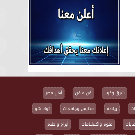
شرق وغرب
فن × فن
أهل مصر
ت
رياضة
مدارس وجامعات
توك شو
ابات
علوم واكتشافات
أبراج وأحلام