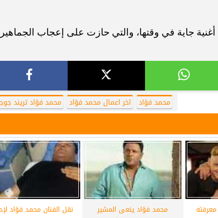
أغنية جاية في وقتها، والتي حازت على إعجاب الجماهير
محمد فؤاد
اخر اعمال محمد فؤاد
محمد فؤاد تريند جوج
معرفته
محمد فؤاد ينعى المشير
نقل الفنان محمد فؤاد لإ