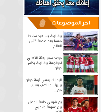
آخر الموضوعات
برشلونة يستعيد سلاحا
مهما بعد صدمة كأس
العالم
موعد سفر بعثة الأهلي
لمواجهة برشلونة بكأس
خوان...
الزمالك ينهي أزمة خوان
بيزيرا.. واللاعب يقترب
من...
بن شرقي حلقة الوصل
بين عموتة ولاعبي