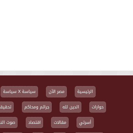
الرئيسية
مصر الآن
سياسة X سياسة
حوارات
الدين لله
جرائم ومحاكم
تحقيقا
أسرتي
مقالات
اقتصاد
صوت النق