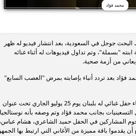
محمد فؤاد
 البحث جوجل في السعودية، بعد انتشار فيديو له ظهر
ابنته "بسملة"، وتم تداول فيديوهات له أثناء غنائه
ه يعاني من أزمة صحية.
مد فؤاد بعد تردد أنباء بإصابته بمرض "العصب السابع"
وفي سياق آخر، يستعد الفنان محمد لإحياء حفل غنائي له بلبنان يوم 25 يوليو الجاري تحت عنوان
م جيل التسعينيات بجانب محمد فؤاد وتم وصفه بأنه نوستالجيا
نجوم المشاركين في الحفل حميد الشاعري، هشام عباس،
 يقدموا باقة مميزة من الأغاني التي ارتبط بها الجمهو