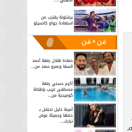
الأهلي.....
برشلونة يقترب من
استعادة جواو كانسيلو
فن × فن
حمادة هلال رفقة أحمد
السقا وعمرو سعد من...
أكرم حسني رفقة
مصطفى غريب بإطلالة
كوميدية من...
أمينة خليل تحتفل بـ
حنتها وجميلة عوض
تبارك...
ر