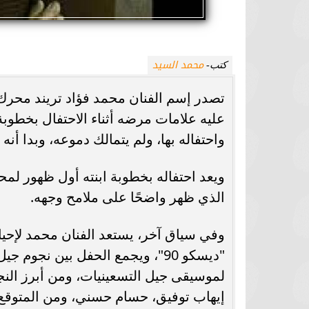
محمد السيد
كتب-
تصدر إسم الفنان محمد فؤاد تريند محرك
عليه علامات مرضه أثناء الاحتفال بخطوبة 
واحتفاله بها، ولم يتمالك دموعه، وبدا أن
ويعد احتفاله بخطوبة ابنته أول ظهور لمح
الذي ظهر واضحًا على ملامح وجهه.
"ديسكو 90"، ويجمع الحفل بين نجو
لموسيقى جيل التسعينيات، ومن أبرز ال
إيهاب توفيق، حسام حسني، ومن المتوقع أن