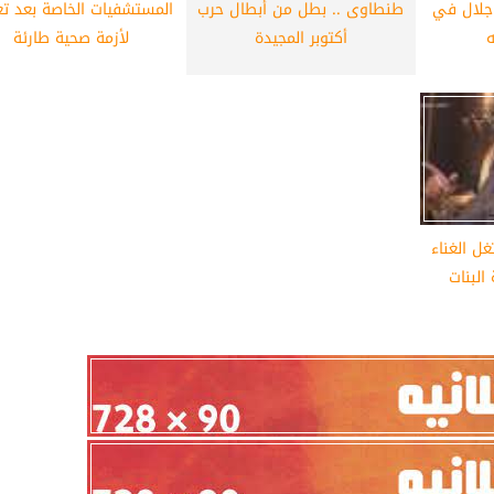
 جلال في
طنطاوى .. بطل من أبطال حرب
المستشفيات الخاصة بعد ت
أهلي لمواجهة برشلونة
الزمالك ينهي أزمة خوان بيزيرا.. والل
ه
أكتوبر المجيدة
لأزمة صحية طارئة
خوان جامبر
يقترب من العودة إلى القاهرة
ل الغناء
البنات