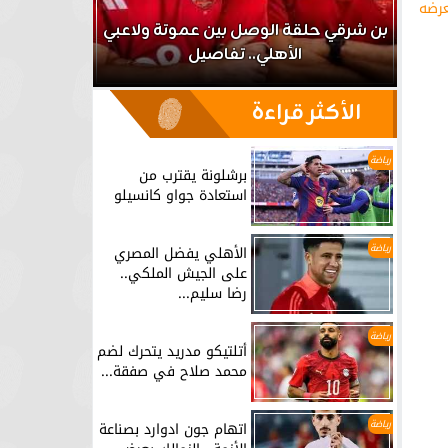
عرضه
اعب
بن شرقي حلقة الوصل بين عموتة ولاعبي
الأهلي.. تفاصيل
برشلونة يق
الأكثر قراءة
رياضة
برشلونة يقترب من
استعادة جواو كانسيلو
رياضة
الأهلي يفضل المصري
على الجيش الملكي..
رضا سليم...
رياضة
أتلتيكو مدريد يتحرك لضم
محمد صلاح في صفقة...
رياضة
اتهام جون ادوارد بصناعة