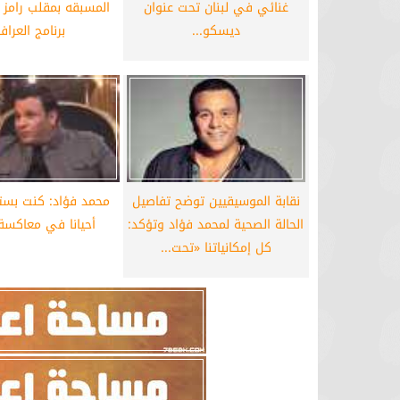
غنائي في لبنان تحت عنوان
المسبقه بمقلب رامز
برشلونة يستعيد سلاحا مهما بعد صدمة
موعد سفر بعثة ال
ديسكو...
برنامج العراف
كأس العالم
بكأس 
نقابة الموسيقيين توضح تفاصيل
محمد فؤاد: كنت بستغ
الحالة الصحية لمحمد فؤاد وتؤكد:
أحيانا في معاكسة 
كل إمكانياتنا «تحت...