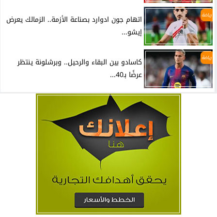
رياضة
اتهام جون ادوارد بصناعة الأزمة.. الزمالك يعرض
إيشو...
رياضة
كاسادو بين البقاء والرحيل.. وبرشلونة ينتظر
عرضًا بـ40...