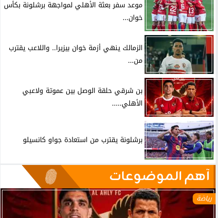
موعد سفر بعثة الأهلي لمواجهة برشلونة بكأس
خوان...
الزمالك ينهي أزمة خوان بيزيرا.. واللاعب يقترب
من...
بن شرقي حلقة الوصل بين عموتة ولاعبي
الأهلي.....
برشلونة يقترب من استعادة جواو كانسيلو
آهم الموضوعات
رياضة