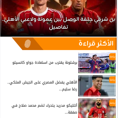
بن شرقي حلقة الوصل بين عموتة ولاعبي الأهلي..
تفاصيل
الأكثر قراءة
رياضة
برشلونة يقترب من استعادة جواو كانسيلو
رياضة
الأهلي يفضل المصري على الجيش الملكي..
رضا سليم...
رياضة
أتلتيكو مدريد يتحرك لضم محمد صلاح في
صفقة...