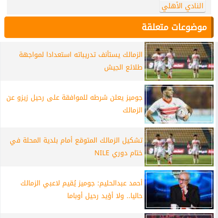
النادي الأهلي
موضوعات متعلقة
الزمالك يستأنف تدريباته استعدادا لمواجهة
طلائع الجيش
جوميز يعلن شرطه للموافقة على رحيل زيزو عن
الزمالك
تشكيل الزمالك المتوقع أمام بلدية المحلة في
ختام دوري NILE
أحمد عبدالحليم: جوميز يُقيم لاعبي الزمالك
حاليا.. ولا أؤيد رحيل أوباما