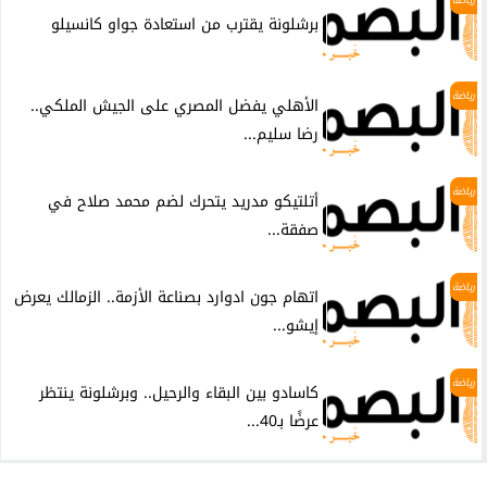
برشلونة يقترب من استعادة جواو كانسيلو
رياضة
الأهلي يفضل المصري على الجيش الملكي..
رضا سليم...
رياضة
أتلتيكو مدريد يتحرك لضم محمد صلاح في
صفقة...
رياضة
اتهام جون ادوارد بصناعة الأزمة.. الزمالك يعرض
إيشو...
رياضة
كاسادو بين البقاء والرحيل.. وبرشلونة ينتظر
عرضًا بـ40...