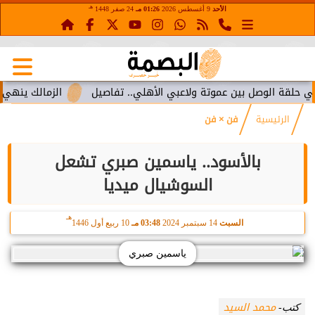
هـ
الأحد
9 أغسطس 2026
01:26 مـ
24 صفر 1448
ة الوصل بين عموتة ولاعبي الأهلي.. تفاصيل
الزمالك ينهي أزمة خ
الرئيسية
فن × فن
بالأسود.. ياسمين صبري تشعل
السوشيال ميديا
هـ
السبت
14 سبتمبر 2024
03:48 مـ
10 ربيع أول 1446
ياسمين صبري
محمد السيد
كتب-