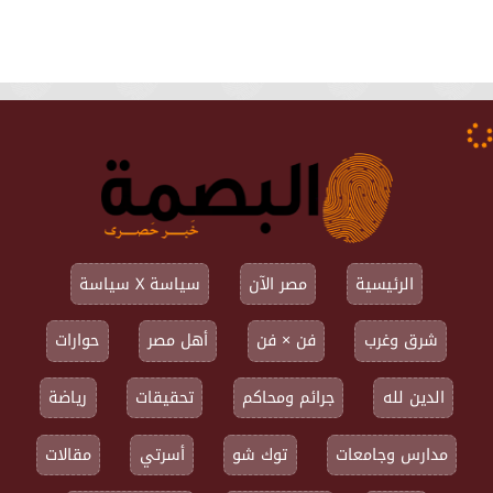
الرئيسية
مصر الآن
سياسة X سياسة
شرق وغرب
فن × فن
أهل مصر
حوارات
الدين لله
جرائم ومحاكم
تحقيقات
رياضة
مدارس وجامعات
توك شو
أسرتي
مقالات