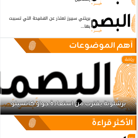
بريتني سبيرز تعتذر عن الفضيحة التي تسببت
بها...
آهم الموضوعات
رياضة
برشلونة يقترب من استعادة جواو كانسيلو
الأكثر قراءة
رياضة