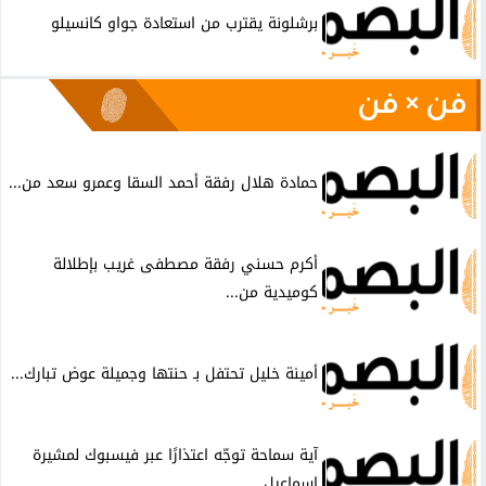
برشلونة يقترب من استعادة جواو كانسيلو
فن × فن
حمادة هلال رفقة أحمد السقا وعمرو سعد من...
أكرم حسني رفقة مصطفى غريب بإطلالة
كوميدية من...
أمينة خليل تحتفل بـ حنتها وجميلة عوض تبارك...
آية سماحة توجّه اعتذارًا عبر فيسبوك لمشيرة
إسماعيل