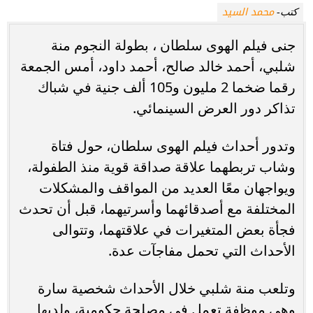
محمد السيد
كتب-
جنى فيلم الهوى سلطان ، بطولة النجوم منة
شلبي، أحمد خالد صالح، أحمد داود، أمس الجمعة
رقما ضخما 2 مليون و105 ألف جنية في شباك
تذاكر دور العرض السينمائي.
وتدور أحداث فيلم الهوى سلطان، حول فتاة
وشاب تربطهما علاقة صداقة قوية منذ الطفولة،
ويواجهان معًا العديد من المواقف والمشكلات
المختلفة مع أصدقائهما وأسرتيهما، قبل أن تحدث
فجأة بعض المتغيرات في علاقتهما، وتتوالى
الأحداث التي تحمل مفاجآت عدة.
وتلعب منة شلبي خلال الأحداث شخصية سارة
وهي موظفة تعمل في مصلحة حكومية، ولديها