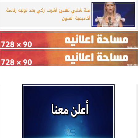
منة شلبي تهنئ أشرف زكي بعد توليه رئاسة
أكاديمية الفنون