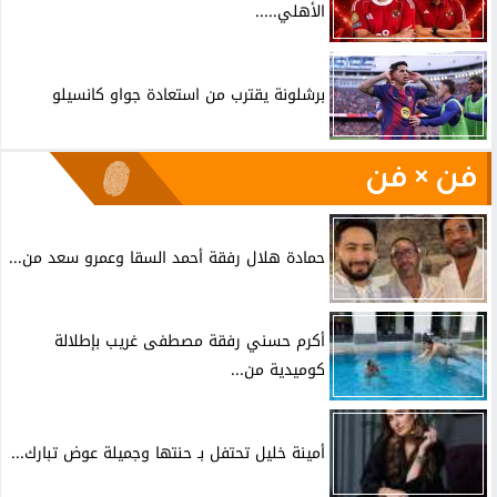
الأهلي.....
برشلونة يقترب من استعادة جواو كانسيلو
فن × فن
حمادة هلال رفقة أحمد السقا وعمرو سعد من...
أكرم حسني رفقة مصطفى غريب بإطلالة
كوميدية من...
أمينة خليل تحتفل بـ حنتها وجميلة عوض تبارك...