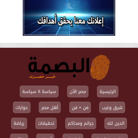
الرئيسية
مصر الآن
سياسة X سياسة
شرق وغرب
فن × فن
أهل مصر
حوارات
الدين لله
جرائم ومحاكم
تحقيقات
رياضة