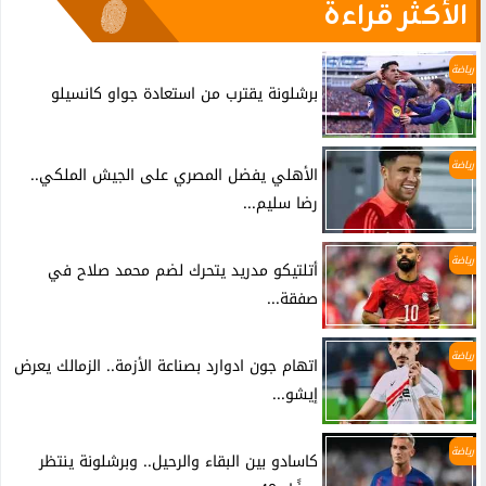
الأكثر قراءة
رياضة
برشلونة يقترب من استعادة جواو كانسيلو
رياضة
الأهلي يفضل المصري على الجيش الملكي..
رضا سليم...
رياضة
أتلتيكو مدريد يتحرك لضم محمد صلاح في
صفقة...
رياضة
اتهام جون ادوارد بصناعة الأزمة.. الزمالك يعرض
إيشو...
رياضة
كاسادو بين البقاء والرحيل.. وبرشلونة ينتظر