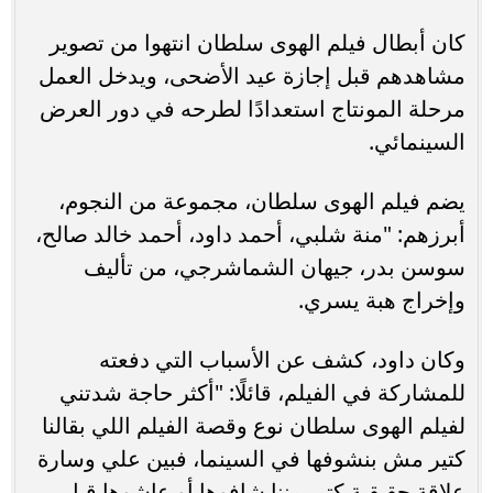
كان أبطال فيلم الهوى سلطان انتهوا من تصوير
مشاهدهم قبل إجازة عيد الأضحى، ويدخل العمل
مرحلة المونتاج استعدادًا لطرحه في دور العرض
السينمائي.
يضم فيلم الهوى سلطان، مجموعة من النجوم،
أبرزهم: "منة شلبي، أحمد داود، أحمد خالد صالح،
سوسن بدر، جيهان الشماشرجي، من تأليف
وإخراج هبة يسري.
وكان داود، كشف عن الأسباب التي دفعته
للمشاركة في الفيلم، قائلًا: "أكثر حاجة شدتني
لفيلم الهوى سلطان نوع وقصة الفيلم اللي بقالنا
كتير مش بنشوفها في السينما، فبين علي وسارة
علاقة حقيقية كتير مننا شافوها أو عاشوها قبل