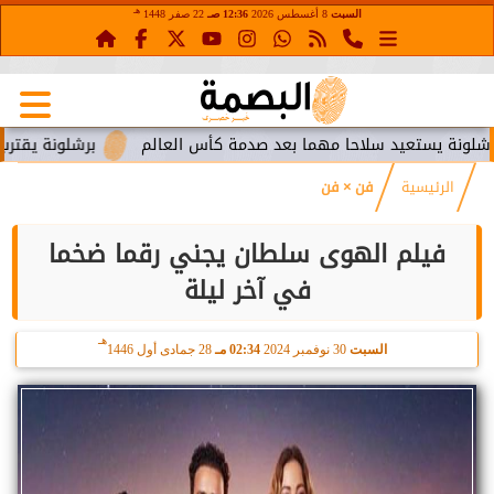
هـ
السبت
8 أغسطس 2026
12:36 صـ
22 صفر 1448
تعيد سلاحا مهما بعد صدمة كأس العالم
برشلونة يقترب من استعا
الرئيسية
فن × فن
فيلم الهوى سلطان يجني رقما ضخما
في آخر ليلة
هـ
السبت
30 نوفمبر 2024
02:34 مـ
28 جمادى أول 1446