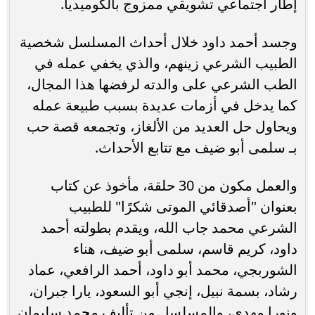
إطار اجتماعي تشويقي ممزوج بالكوميديا.
وجسد أحمد داود خلال أحداث المسلسل شخصية
الطبيب الشرعي زينهم، والذي يخفي عمله في
الطب الشرعي على والدته لرفضها هذا المجال،
كما يدخل في أزمات عديدة بسبب طبيعة عمله
ويحاول حل العديد من الألغاز، وتجمعه قصة حب
بـ سلمى أبو ضيف مع تتابع الأحداث.
والعمل مكون من 30 حلقة، مأخوذ عن كتاب
بعنوان "أصدقائي الموتى شكرًا" للطبيب
الشرعي محمد جاب الله، ويقدم بطولته أحمد
داود، كريم قاسم، سلمى أبو ضيف، هناء
الشوربجي، محمد أبو داود، أحمد الرافعي، عماد
رشاد، بسمة نبيل، إنجي أبو السعود، يارا جبران،
ونورا مهدي، والمسلسل من تأليف محمد سليمان