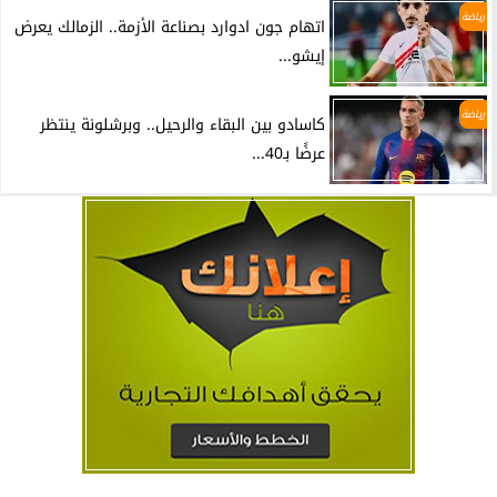
رياضة
اتهام جون ادوارد بصناعة الأزمة.. الزمالك يعرض
إيشو...
رياضة
كاسادو بين البقاء والرحيل.. وبرشلونة ينتظر
عرضًا بـ40...