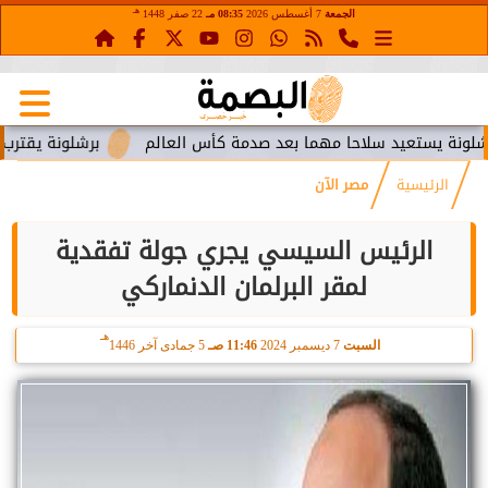
هـ
الجمعة
7 أغسطس 2026
08:35 مـ
22 صفر 1448
ستعيد سلاحا مهما بعد صدمة كأس العالم
برشلونة يقترب من استع
الرئيسية
مصر الآن
الرئيس السيسي يجري جولة تفقدية
لمقر البرلمان الدنماركي
هـ
السبت
7 ديسمبر 2024
11:46 صـ
5 جمادى آخر 1446