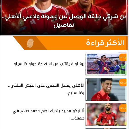
بن شرقي حلقة الوصل بين عموتة ولاعبي الأهلي..
تفاصيل
الأكثر قراءة
رياضة
برشلونة يقترب من استعادة جواو كانسيلو
رياضة
الأهلي يفضل المصري على الجيش الملكي..
رضا سليم...
رياضة
أتلتيكو مدريد يتحرك لضم محمد صلاح في
صفقة...