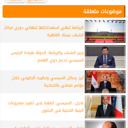
موضوعات متعلقة
الرياضة تنهي استعداداتها لنهائي دوري مراكز
الشباب بستاد القاهرة
وزير الشباب والرياضة: الدولة بقيادة الرئيس
السيسي تدعم ذوي الهمم
أبرز رسائل السيسي ونظيره الجابوني خلال
مؤتمر صحفي بالاتحادية
عاجل.. السيسي: اتفقنا على تنفيذ مشروعات
البنية التحتية فى الجابون