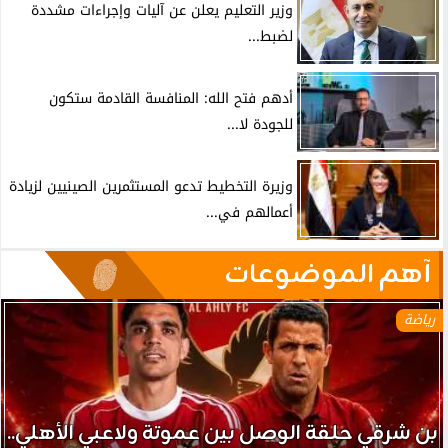
وزير التعليم يعلن عن آليات وإجراءات مشددة
لضبط...
أدهم فتح الله: المنافسة القادمة ستكون
للجودة لا...
وزيرة التخطيط تدعو المستثمرين الصينيين لزيادة
أعمالهم في...
آهم الموضوعات
رياضة
بن شرقي حلقة الوصل بين عموتة ولاعبي الأهلي..