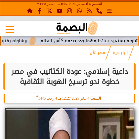
هـ
الخميس
6 أغسطس 2026
02:56 مـ
21 صفر 1448
تعيد سلاحا مهما بعد صدمة كأس العالم
برشلونة يقترب من استعا
الرئيسية
مصر الآن
داعية إسلامي: عودة الكتاتيب في مصر
خطوة نحو ترسيخ الهوية الثقافية
هـ
السبت
4 يناير 2025
12:27 مـ
4 رجب 1446