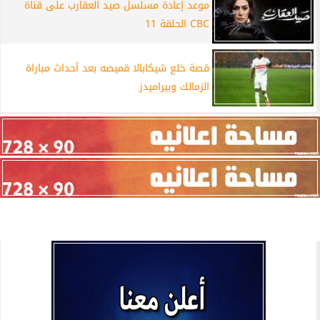
موعد إعادة مسلسل صيد العقارب على قناة
CBC الحلقة 11
قصة خلع شيكابالا قميصه بعد أحداث مباراة
الزمالك وبيراميدز