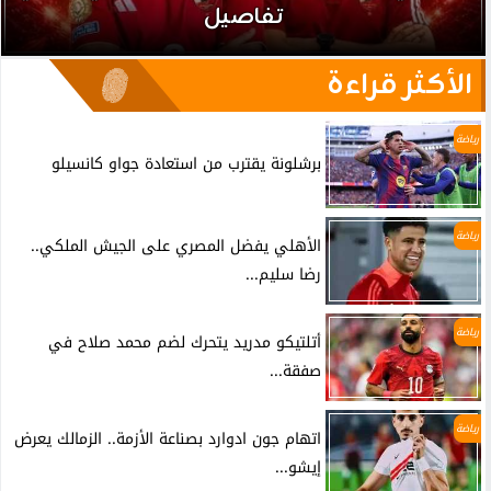
تفاصيل
الأكثر قراءة
رياضة
برشلونة يقترب من استعادة جواو كانسيلو
رياضة
الأهلي يفضل المصري على الجيش الملكي..
رضا سليم...
رياضة
أتلتيكو مدريد يتحرك لضم محمد صلاح في
صفقة...
رياضة
اتهام جون ادوارد بصناعة الأزمة.. الزمالك يعرض
إيشو...