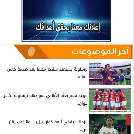
آخر الموضوعات
برشلونة يستعيد سلاحا مهما بعد صدمة كأس
العالم
موعد سفر بعثة الأهلي لمواجهة برشلونة بكأس
خوان...
الزمالك ينهي أزمة خوان بيزيرا.. واللاعب يقترب
من...