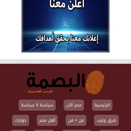
الرئيسية
مصر الآن
سياسة X سياسة
شرق وغرب
فن × فن
أهل مصر
حوارات