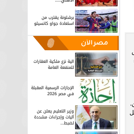
الأهلي.....
برشلونة يقترب من
استعادة جواو كانسيلو
مصر الآن
الية نزع ملكية العقارات
للمنفعة العامة
الإجازات الرسمية المقبلة
في مصر 2026
ن.
وزير التعليم يعلن عن
ل
آليات وإجراءات مشددة
لضبط...