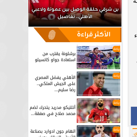
ة
اعب
بن شرقي حلقة الوصل بين عموتة ولاعبي
الأهلي.. تفاصيل
برشلونة يق
الأكثر قراءة
ء
رياضة
برشلونة يقترب من
استعادة جواو كانسيلو
رياضة
الأهلي يفضل المصري
على الجيش الملكي..
رضا سليم...
رياضة
أتلتيكو مدريد يتحرك لضم
محمد صلاح في صفقة...
رياضة
اتهام جون ادوارد بصناعة
ي