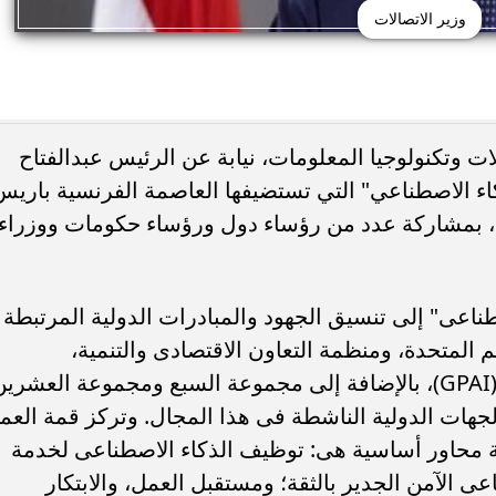
وزير الاتصالات
 وتكنولوجيا المعلومات، نيابة عن الرئيس عبدالفتاح
 الاصطناعي" التي تستضيفها العاصمة الفرنسية باريس
الى 11 فبراير المقبل، بمشاركة عدد من رؤساء دول ورؤساء حكومات ووزراء
اعى" إلى تنسيق الجهود والمبادرات الدولية المرتبطة
 المتحدة، ومنظمة التعاون الاقتصادى والتنمية،
والشراكة الدولية فى الذكاء الاصطناعى (GPAI)، بالإضافة إلى مجموعة السبع ومجموعة العشري
لجهات الدولية الناشطة فى هذا المجال. وتركز قمة العم
محاور أساسية هى: توظيف الذكاء الاصطناعى لخدمة
عى الآمن الجدير بالثقة؛ ومستقبل العمل، والابتكار