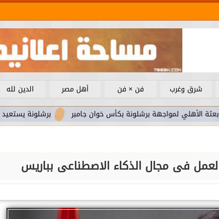
شرق وغرب
فن × فن
أهل مصر
الدين لله
مواجهة برشلونة بكأس خوان جامبر
برشلونة يستعيد سلاحا مهما 
 العمل فى مجال الذكاء الاصطناعى بباريس