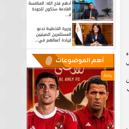
أدهم فتح الله: المنافسة
القادمة ستكون للجودة
لا...
وزيرة التخطيط تدعو
المستثمرين الصينيين
لزيادة أعمالهم في...
ء
آهم الموضوعات
في
رياضة
ن