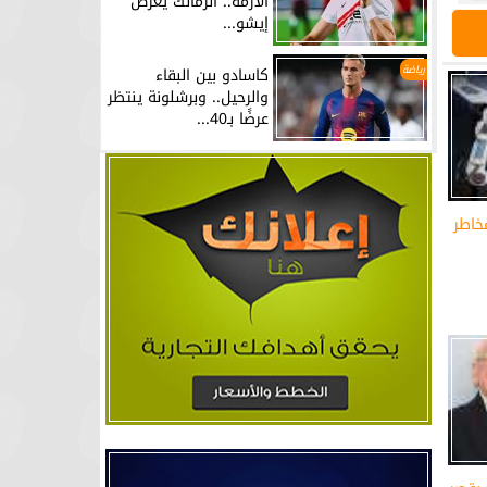
الأزمة.. الزمالك يعرض
إيشو...
رياضة
كاسادو بين البقاء
والرحيل.. وبرشلونة ينتظر
عرضًا بـ40...
خاطر