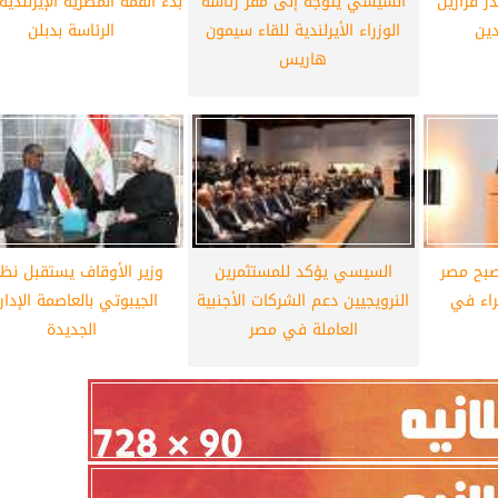
 قرارين
السيسي يتوجه إلى مقر رئاسة
بدء القمة المصرية الإيرلندية
ين
الوزراء الأيرلندية للقاء سيمون
الرئاسة بدبلن
هاريس
بح مصر
السيسي يؤكد للمستثمرين
وزير الأوقاف يستقبل نظي
راء في
النرويجيين دعم الشركات الأجنبية
الجيبوتي بالعاصمة الإدار
العاملة في مصر
الجديدة