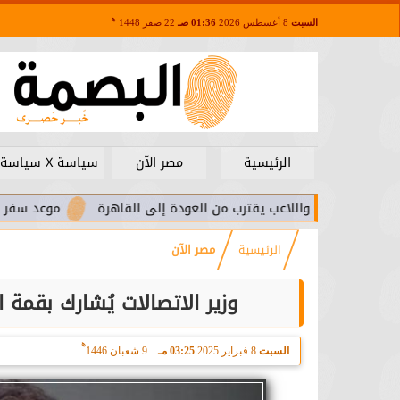
هـ
السبت
8 أغسطس 2026
01:36 صـ
22 صفر 1448
الرئيسية
مصر الآن
سياسة X سياسة
ا.. واللاعب يقترب من العودة إلى القاهرة
موعد سفر بعثة الأهلي ل
الرئيسية
مصر الآن
وزير الاتصالات يُشارك بقمة
هـ
السبت
8 فبراير 2025
03:25 مـ
9 شعبان 1446