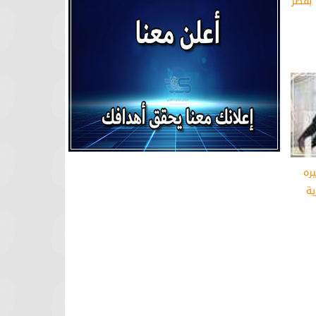
 بقصر
ره
ية