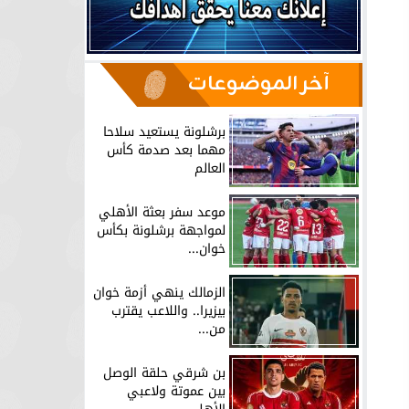
آخر الموضوعات
برشلونة يستعيد سلاحا
مهما بعد صدمة كأس
العالم
موعد سفر بعثة الأهلي
لمواجهة برشلونة بكأس
خوان...
الزمالك ينهي أزمة خوان
بيزيرا.. واللاعب يقترب
من...
بن شرقي حلقة الوصل
بين عموتة ولاعبي