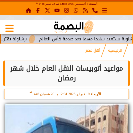
هـ
السبت
8 أغسطس 2026
12:38 صـ
22 صفر 1448
ستعيد سلاحا مهما بعد صدمة كأس العالم
برشلونة يقترب من استع
الرئيسية
أهل مصر
مواعيد أتوبيسات النقل العام خلال شهر
رمضان
هـ
الأربعاء
19 فبراير 2025
12:31 مـ
20 شعبان 1446