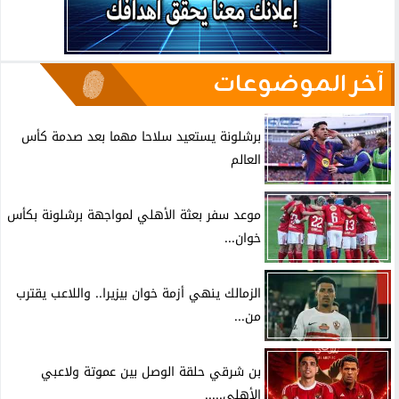
آخر الموضوعات
برشلونة يستعيد سلاحا مهما بعد صدمة كأس
العالم
موعد سفر بعثة الأهلي لمواجهة برشلونة بكأس
خوان...
الزمالك ينهي أزمة خوان بيزيرا.. واللاعب يقترب
من...
بن شرقي حلقة الوصل بين عموتة ولاعبي
الأهلي.....