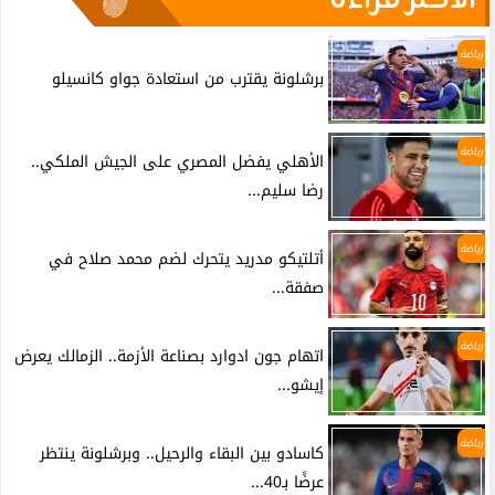
الأكثر قراءة
رياضة
برشلونة يقترب من استعادة جواو كانسيلو
رياضة
الأهلي يفضل المصري على الجيش الملكي..
رضا سليم...
رياضة
أتلتيكو مدريد يتحرك لضم محمد صلاح في
صفقة...
رياضة
اتهام جون ادوارد بصناعة الأزمة.. الزمالك يعرض
إيشو...
رياضة
كاسادو بين البقاء والرحيل.. وبرشلونة ينتظر
عرضًا بـ40...