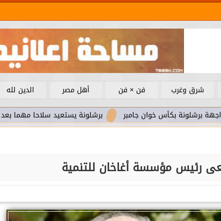
شرق وغرب
فن × فن
أهل مصر
الدين لله
كأس خوان جامبر
برشلونة يستعيد سلاحا مهما بعد صدمة كأس الع
عى رئيس مؤسسة أغاخان للتنمية