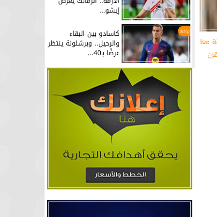
الأزمة.. الزمالك يعرض
إيشو...
رياضة
كاسادو بين البقاء
ة معا
والرحيل.. وبرشلونة ينتظر
عرضًا بـ40...
قرن