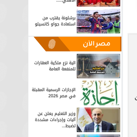
الأهلي.....
برشلونة يقترب من
استعادة جواو كانسيلو
مصر الآن
الية نزع ملكية العقارات
للمنفعة العامة
الإجازات الرسمية المقبلة
في مصر 2026
وزير التعليم يعلن عن
آليات وإجراءات مشددة
لضبط...