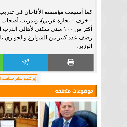
كما أسهمت مؤسسة الأغاخان فى تدريب أ
– خزف – نجارة عربي)، وتدريب أصحاب ال
أكثر من ١٠٠ مبني سكني لأهالي ا
رصف عدد كبير من الشوارع والحواري ب
الوزير.
إبراهيم صابر محافظ ا
موضوعات متعلقة