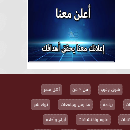
شرق وغرب
فن × فن
أهل مصر
ت
رياضة
مدارس وجامعات
توك شو
ابات
علوم واكتشافات
أبراج وأحلام