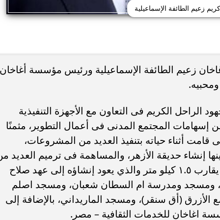
كريم زعيم الطائفة الإسماعيلية
غاخان زعيم الطائفة الإسماعيلية ورئيس مؤسسة أغاخان
ومحبيه.
ود الراحل الكريم فى التعاون مع الأجهزة التنفيذية
 إسهامات المجتمع المدنى فى أعمال التطوير، مثمنًا
ى قامت أثناء حياته بتنفيذ العديد من المشروعات،
ينها إنشاء حديقة الأزهر، والمساهمة فى ترميم العديد من
الآثار الإسلامية مثل السور الايوبي بطول يقارب ١.٥ كيلو متر والذي يعود إنشاؤه إلى عهد صلاح
رية، ومسجد ومدرسة ام السطان شعبان، ومسجد اصلم
 الأزرق (أق سنقر)، ومسجد الماريداني، بالإضافة إلى
سسة اغاخان للخدمات الثقافية – مصر.