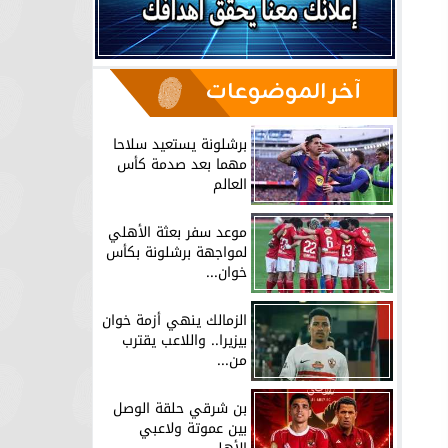
آخر الموضوعات
برشلونة يستعيد سلاحا
مهما بعد صدمة كأس
العالم
موعد سفر بعثة الأهلي
لمواجهة برشلونة بكأس
خوان...
الزمالك ينهي أزمة خوان
بيزيرا.. واللاعب يقترب
من...
بن شرقي حلقة الوصل
بين عموتة ولاعبي