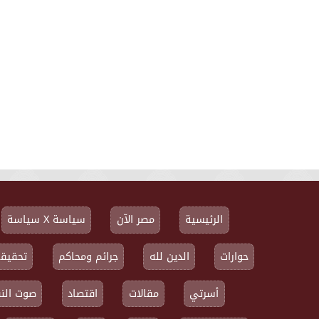
الرئيسية
مصر الآن
سياسة X سياسة
حوارات
الدين لله
جرائم ومحاكم
تحقيقا
أسرتي
مقالات
اقتصاد
صوت النق