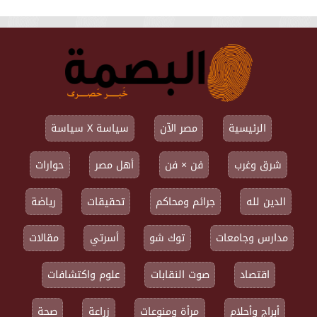
الرئيسية
مصر الآن
سياسة X سياسة
شرق وغرب
فن × فن
أهل مصر
حوارات
الدين لله
جرائم ومحاكم
تحقيقات
رياضة
مدارس وجامعات
توك شو
أسرتي
مقالات
اقتصاد
صوت النقابات
علوم واكتشافات
أبراج وأحلام
مرأة ومنوعات
زراعة
صحة