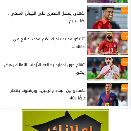
رياضة
الأهلي يفضل المصري على الجيش الملكي..
رضا سليم...
رياضة
أتلتيكو مدريد يتحرك لضم محمد صلاح في
صفقة...
رياضة
اتهام جون ادوارد بصناعة الأزمة.. الزمالك يعرض
إيشو...
رياضة
كاسادو بين البقاء والرحيل.. وبرشلونة ينتظر
عرضًا بـ40...