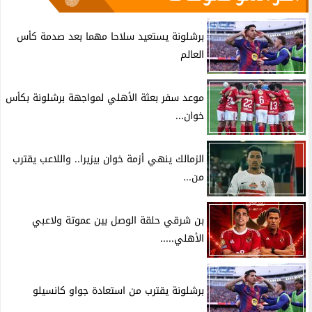
برشلونة يستعيد سلاحا مهما بعد صدمة كأس
العالم
موعد سفر بعثة الأهلي لمواجهة برشلونة بكأس
خوان...
الزمالك ينهي أزمة خوان بيزيرا.. واللاعب يقترب
من...
بن شرقي حلقة الوصل بين عموتة ولاعبي
الأهلي.....
برشلونة يقترب من استعادة جواو كانسيلو