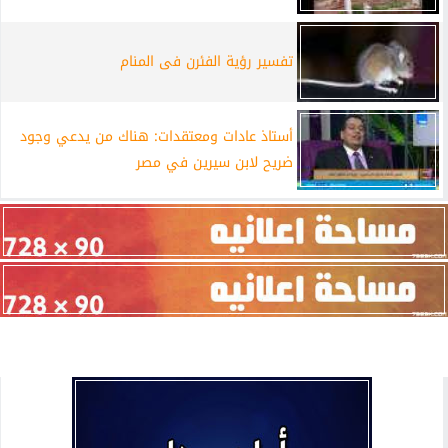
تفسير رؤية الفئرن فى المنام
أستاذ عادات ومعتقدات: هناك من يدعي وجود
ضريح لابن سيرين في مصر