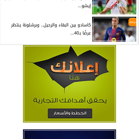
إيشو...
رياضة
كاسادو بين البقاء والرحيل.. وبرشلونة ينتظر
عرضًا بـ40...