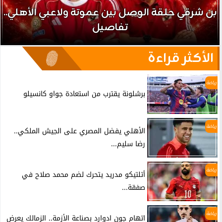
بن شرقي حلقة الوصل بين عموتة ولاعبي الأهلي..
تفاصيل
الأكثر قراءة
رياضة
برشلونة يقترب من استعادة جواو كانسيلو
رياضة
الأهلي يفضل المصري على الجيش الملكي..
رضا سليم...
رياضة
أتلتيكو مدريد يتحرك لضم محمد صلاح في
صفقة...
رياضة
اتهام جون ادوارد بصناعة الأزمة.. الزمالك يعرض