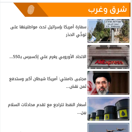
شرق وغرب
سفارة أمريكا بإسرائيل تحث مواطنينها على
توخّي الحذر
الاتحاد الأوروبي يغرم علي إكسبرس بـ550...
مجتبى خامنئي: أمريكا شيطان أكبر وستدفع
ثمن نقض...
أسعار النفط تتراجع مع تقدم محادثات السلام
بين...