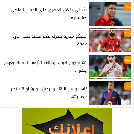
رياضة
الأهلي يفضل المصري على الجيش الملكي..
رضا سليم...
رياضة
أتلتيكو مدريد يتحرك لضم محمد صلاح في
صفقة...
رياضة
اتهام جون ادوارد بصناعة الأزمة.. الزمالك يعرض
إيشو...
رياضة
كاسادو بين البقاء والرحيل.. وبرشلونة ينتظر
عرضًا بـ40...