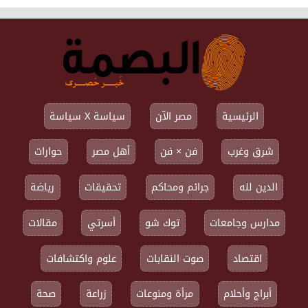
الرئيسية
مصر الآن
سياسة X سياسة
شرق وغرب
فن × فن
أهل مصر
حوارات
الدين لله
جرائم ومحاكم
تحقيقات
رياضة
مدارس وجامعات
توك شو
أسرتي
مقالات
اقتصاد
صوت النقابات
علوم واكتشافات
أبراج وأحلام
مرأة ومنوعات
زراعة
صحة