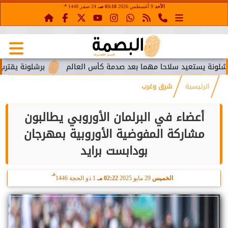
هـ
الأحد
9 أغسطس 2026
03:18 صـ
24 صفر 1448
يستعيد سلاحا مهما بعد صدمة كأس العالم
برشلونة يقترب من است
الرئيسية
شرق وغرب
أعضاء في البرلمان الأوروبي يطالبون
مشاركة المفوضية الأوروبية بمهرجان
بودابست برايد
هـ
الخميس
29 مايو 2025
02:22 مـ
1 ذو الحجة 1446