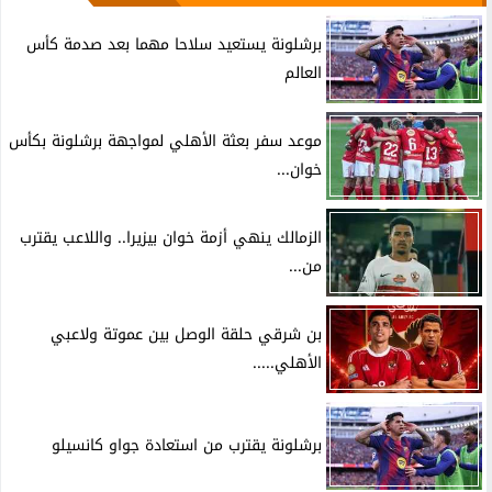
برشلونة يستعيد سلاحا مهما بعد صدمة كأس
العالم
موعد سفر بعثة الأهلي لمواجهة برشلونة بكأس
خوان...
الزمالك ينهي أزمة خوان بيزيرا.. واللاعب يقترب
من...
بن شرقي حلقة الوصل بين عموتة ولاعبي
الأهلي.....
برشلونة يقترب من استعادة جواو كانسيلو