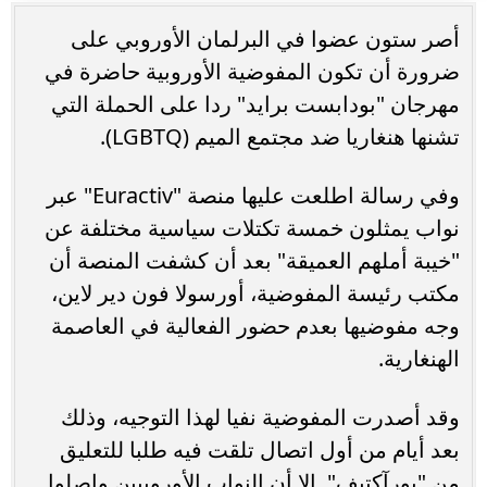
أصر ستون عضوا في البرلمان الأوروبي على
ضرورة أن تكون المفوضية الأوروبية حاضرة في
مهرجان "بودابست برايد" ردا على الحملة التي
تشنها هنغاريا ضد مجتمع الميم (LGBTQ).
وفي رسالة اطلعت عليها منصة "Euractiv" عبر
نواب يمثلون خمسة تكتلات سياسية مختلفة عن
"خيبة أملهم العميقة" بعد أن كشفت المنصة أن
مكتب رئيسة المفوضية، أورسولا فون دير لاين،
وجه مفوضيها بعدم حضور الفعالية في العاصمة
الهنغارية.
وقد أصدرت المفوضية نفيا لهذا التوجيه، وذلك
بعد أيام من أول اتصال تلقت فيه طلبا للتعليق
من "يورآكتيف". إلا أن النواب الأوروبيين واصلوا