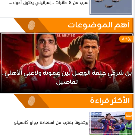
سرب من 8 طائرات ..إسرائيلي يخترق أجواء...
آهم الموضوعات
رياضة
بن شرقي حلقة الوصل بين عموتة ولاعبي الأهلي..
تفاصيل
الأكثر قراءة
رياضة
برشلونة يقترب من استعادة جواو كانسيلو