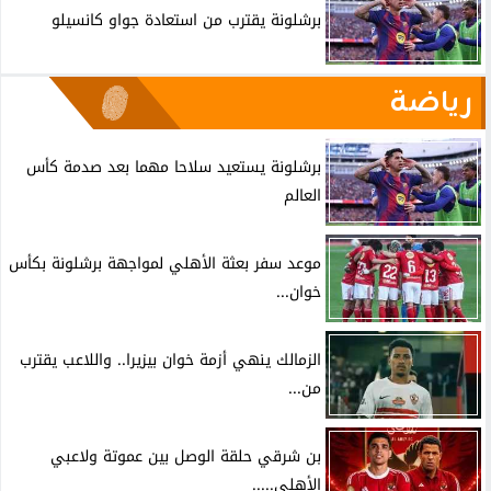
برشلونة يقترب من استعادة جواو كانسيلو
رياضة
برشلونة يستعيد سلاحا مهما بعد صدمة كأس
العالم
موعد سفر بعثة الأهلي لمواجهة برشلونة بكأس
خوان...
الزمالك ينهي أزمة خوان بيزيرا.. واللاعب يقترب
من...
بن شرقي حلقة الوصل بين عموتة ولاعبي
الأهلي.....