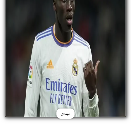
ميندي