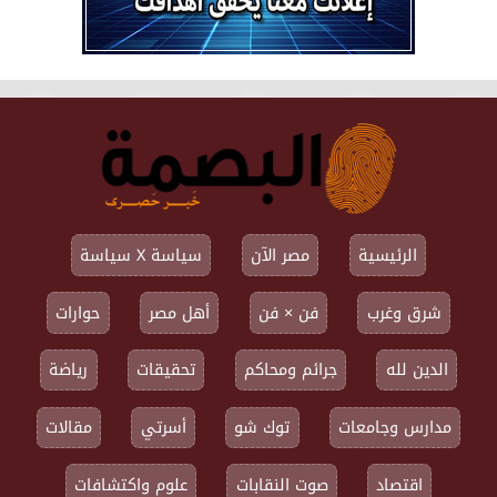
الرئيسية
مصر الآن
سياسة X سياسة
شرق وغرب
فن × فن
أهل مصر
حوارات
الدين لله
جرائم ومحاكم
تحقيقات
رياضة
مدارس وجامعات
توك شو
أسرتي
مقالات
اقتصاد
صوت النقابات
علوم واكتشافات