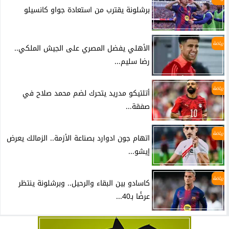
برشلونة يقترب من استعادة جواو كانسيلو
رياضة
الأهلي يفضل المصري على الجيش الملكي..
رضا سليم...
رياضة
أتلتيكو مدريد يتحرك لضم محمد صلاح في
صفقة...
رياضة
اتهام جون ادوارد بصناعة الأزمة.. الزمالك يعرض
إيشو...
رياضة
كاسادو بين البقاء والرحيل.. وبرشلونة ينتظر
عرضًا بـ40...