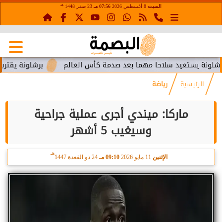
هـ
السبت
8 أغسطس 2026
07:56 مـ
23 صفر 1448
يستعيد سلاحا مهما بعد صدمة كأس العالم
برشلونة يقترب من است
الرئيسية
رياضة
ماركا: ميندي أجرى عملية جراحية
وسيغيب 5 أشهر
هـ
الإثنين
11 مايو 2026
09:10 مـ
24 ذو القعدة 1447