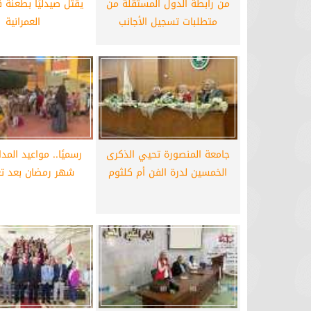
من رابطة الدول المستقلة من
يقتل صيدليًا بطعنة 
متطلبات تسجيل الأجانب
العمرانية
برشلونة يستعيد سلاحا مهما بعد صدمة
موعد سفر بعثة ال
كأس العالم
بكأس 
جامعة المنصورة تحيي الذكرى
رسميًا.. مواعيد الم
الخمسين لدرة الفن أم كلثوم
شهر رمضان بعد تع