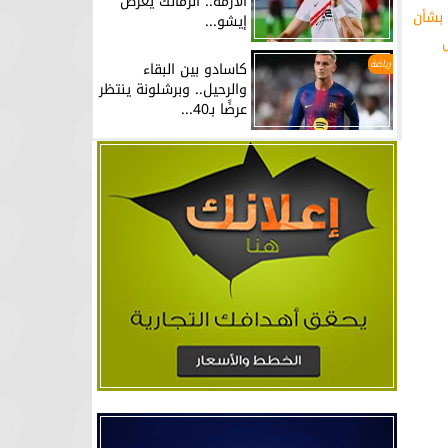
الأزمة.. الزمالك يعرض
 بشأن
إيشو...
رياضة
كاسادو بين البقاء
والرحيل.. وبرشلونة ينتظر
عرضًا بـ40...