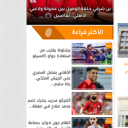
اعب
بن شرقي حلقة الوصل بين عموتة ولاعبي
الأهلي.. تفاصيل
برشلونة يق
الأكثر قراءة
رياضة
برشلونة يقترب من
استعادة جواو كانسيلو
يم
ج
رياضة
الأهلي يفضل المصري
على الجيش الملكي..
رضا سليم...
رياضة
أتلتيكو مدريد يتحرك لضم
محمد صلاح في صفقة...
رياضة
اتهام جون ادوارد بصناعة