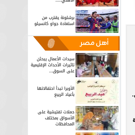
الأهلي.....
برشلونة يقترب من
استعادة جواو كانسيلو
أهل مصر
سيدات الأعمال يبحثن
تاثيرات الأحداث الإقليمية
على السوق...
الأوبرا تبدأ احتفالاتها
.
بأعياد الربيع
حملات تفتيشية على
الأسواق بمختلف
شأة
المحافظات