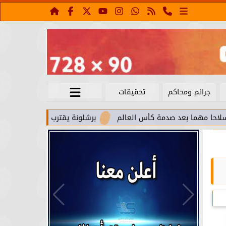
جرائم ومحاكم
تحقيقات
د صدمة كأس العالم
برشلونة يقترب من استعادة جواو كانسيلو