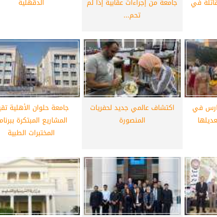
قاتلة في
جامعة من إجراءات عقابية إذا لم
الدقهلية
تحم...
أهلي لمواجهة برشلونة
الزمالك ينهي أزمة خوان بيزيرا.. والل
خوان جامبر
يقترب من العودة إلى القاهرة
دارس في
اكتشاف عالمي جديد لحفريات
جامعة حلوان الأهلية تق
ديلها
المنصورة
المشاريع المبتكرة ببرنام
المختبرات الطبية