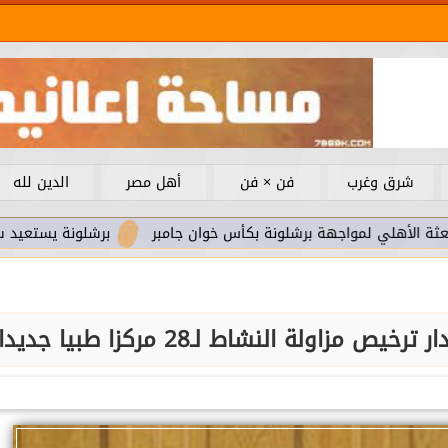
شرق وغرب
فن × فن
أهل مصر
الدين لله
اجهة برشلونة بكأس خوان جامبر
برشلونة يستعيد سلاحا مهما بع
ولة النشاط لـ28 مركزا طبيا جديدا