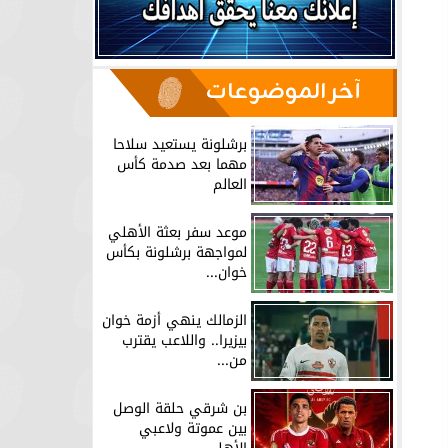
آخر الموضوعات
برشلونة يستعيد سلاحا
مهما بعد صدمة كأس
العالم
موعد سفر بعثة الأهلي
لمواجهة برشلونة بكأس
خوان...
الزمالك ينهي أزمة خوان
بيزيرا.. واللاعب يقترب
من...
بن شرقي حلقة الوصل
بين عموتة ولاعبي