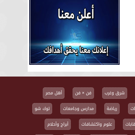
شرق وغرب
فن × فن
أهل مصر
ت
رياضة
مدارس وجامعات
توك شو
ابات
علوم واكتشافات
أبراج وأحلام