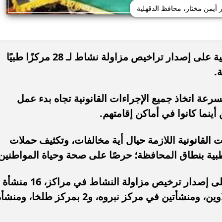
ر أيمن مختار، محافظ الدقهلية
وافق الدكتور أيمن مختار، محافظ الدقهلية على إصدار تراخيص مزاولة نشاط لـ 28 مركزًا طبيًا
.
ة اتخاذ جميع الإجراءات القانونية تجاه بدء عمل
أينما كانوا في أماكن إقامتهم.
ت القانونية اللازمة حيال أية مخالفات، وتكثيف حملات
بية بنطاق المحافظة؛ حرصًا على صحة وحياة المواطنين
وشمل قرار محافظ الدقهلية الموافقة على إصدار ترخيص مزاولة النشاط في مراكز، 16 منشأة
في مركز المنصورة، و7 في مركز السنبلاوين، ومنشأتين في مركز نبروه، و2 بمركز طلخا، ومن