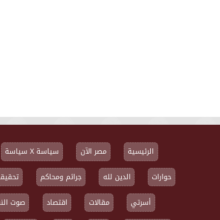
الرئيسية
مصر الآن
سياسة X سياسة
حوارات
الدين لله
جرائم ومحاكم
تحقيقا
أسرتي
مقالات
اقتصاد
صوت النق