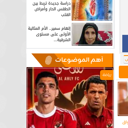
دراسة جديدة تربط بين
الطقس الحار وأمراض
القلب
إلهام سمير.. الأم المثالية
الأولى على مستوى
الشرقية...
آهم الموضوعات
ب
رياضة
واق