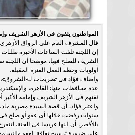
المواطنون يثقون فى الأزهر الشريف وإما
قال المشرف العام على الرواق الأزهرى وع
إن اللجنة تلقت الساعات الأخيرة طلبات ك
الشريف للصلح فيها، موضحا أن اللجنة س
أولويات وخطة العمل الفترة المقبلة.
وأضاف فؤاد فى تصريحات لـ«الشروق»، أ
عدة محافظات منها: القاهرة، والإسكندرية،
ثقتهم فى الأزهر الشريف وإمامه الأكبر أ
سنوات رفضت خلالها أى عفو أو صلح فى حق
بالأقصر، أن ابنها عريسا فى الجنة، لتنفر
على ضرورة ترسيخ ثقافة العفو والتسامح