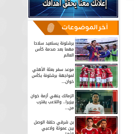
آخر الموضوعات
برشلونة يستعيد سلاحا
مهما بعد صدمة كأس
العالم
موعد سفر بعثة الأهلي
لمواجهة برشلونة بكأس
خوان...
الزمالك ينهي أزمة خوان
بيزيرا.. واللاعب يقترب
من...
بن شرقي حلقة الوصل
بين عموتة ولاعبي