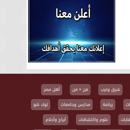
شرق وغرب
فن × فن
أهل مصر
ت
رياضة
مدارس وجامعات
توك شو
ابات
علوم واكتشافات
أبراج وأحلام