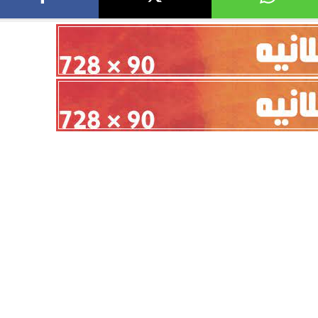
أهلي لمواجهة برشلونة
الزمالك ينهي أزمة خوان بيزيرا.. والل
خوان جامبر
يقترب من العودة إلى القاهرة