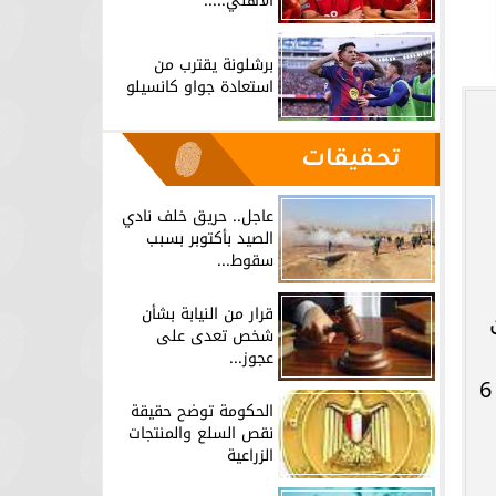
الأهلي.....
برشلونة يقترب من
استعادة جواو كانسيلو
تحقيقات
عاجل.. حريق خلف نادي
الصيد بأكتوبر بسبب
سقوط...
قرار من النيابة بشأن
شخص تعدى على
عجوز...
واعتبر فؤاد، أن قصة السيدة مصرية جاد، من العجائب إذ هى رفضت الصلح إلا بمقابلة الإمام، بعد 6
الحكومة توضح حقيقة
نقص السلع والمنتجات
الزراعية