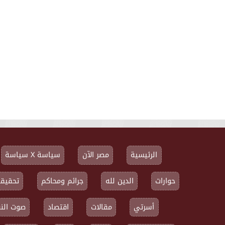
الرئيسية
مصر الآن
سياسة X سياسة
حوارات
الدين لله
جرائم ومحاكم
تحقيقا
أسرتي
مقالات
اقتصاد
صوت النق