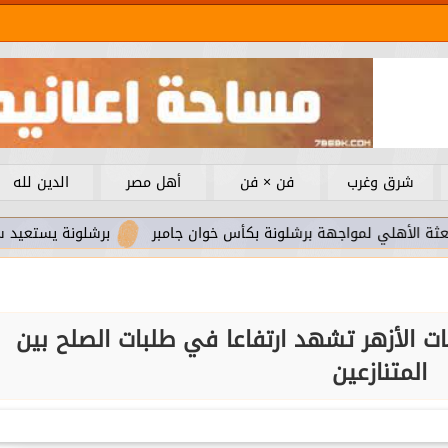
شرق وغرب
فن × فن
أهل مصر
الدين لله
مواجهة برشلونة بكأس خوان جامبر
برشلونة يستعيد سلاحا مهما 
ت الأزهر تشهد ارتفاعا في طلبات الصلح بين
المتنازعين