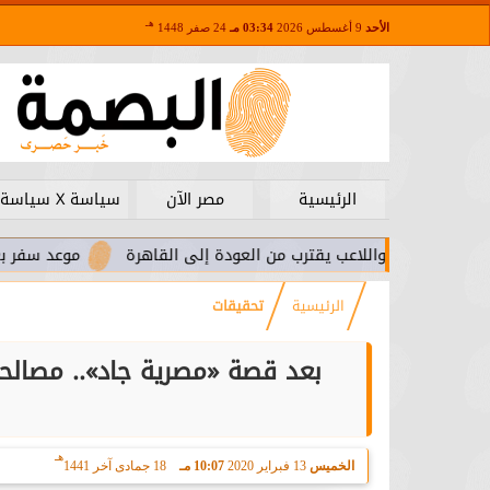
هـ
الأحد
9 أغسطس 2026
03:34 مـ
24 صفر 1448
الرئيسية
مصر الآن
سياسة X سياسة
ا.. واللاعب يقترب من العودة إلى القاهرة
موعد سفر بعثة الأهلي ل
الرئيسية
تحقيقات
بعد قصة «مصرية جاد».. مصالحا
هـ
الخميس
13 فبراير 2020
10:07 مـ
18 جمادى آخر 1441