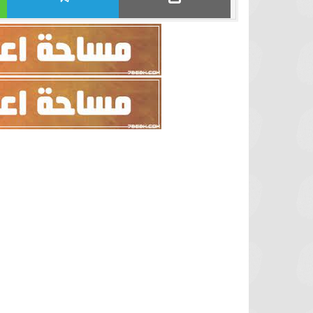
برشلونة يستعيد سلاحا مهما بعد صدمة
موعد سفر بعثة ال
كأس العالم
بكأس 