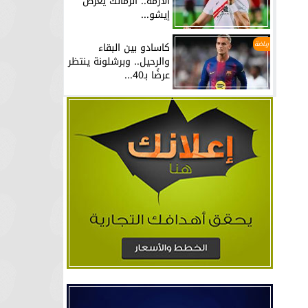
الأزمة.. الزمالك يعرض
إيشو...
رياضة
كاسادو بين البقاء
والرحيل.. وبرشلونة ينتظر
عرضًا بـ40...