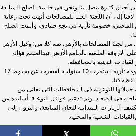
فى أحيان كثيرة يتصل بنا ونحن فى جلسة للصلح للمتابعة
لافتا إلى أن اللجنة العليا للمصالحات أنهت تحت رعاية
نين الماضى، خصومة ثأرية فى نجع حمادى، وأتمت الصلح
ة.
، من لجنة المصالحات بالأزهر، ضم كلا من: وكيل الأزهر
الأروقة العلمية بالجامع الأزهر عبدالمنعم فؤاد،
قيادات الدينية بالمحافظة.
وتابع: فى يناير الماضى، أنهت اللجنة خصومة ثأرية استمرت 10 سنوات، أسفرت عن سقوط 17
فظة قنا.
 حملاتها التوعوية فى المحافظات التى تعانى من
خنة فى الصعيد، وتم تدعيم قوافل التوعية بأساتذة من
يف الزيارات الميدانية للجان المتابعة، والنزول إلى
القيادات الشعبية والمحلية.