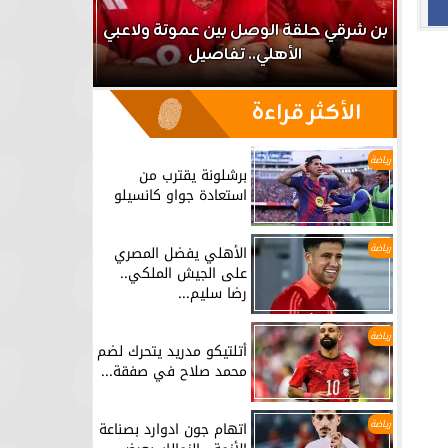
اعب
بن شرقي حلقة الوصل بين عموتة ولاعبي
الأهلي.. تفاصيل
برشلونة يق
الأكثر قراءة
رياضة
برشلونة يقترب من
استعادة جواو كانسيلو
رياضة
الأهلي يفضل المصري
على الجيش الملكي..
رضا سليم...
رياضة
أتلتيكو مدريد يتحرك لضم
محمد صلاح في صفقة...
رياضة
اتهام جون ادوارد بصناعة