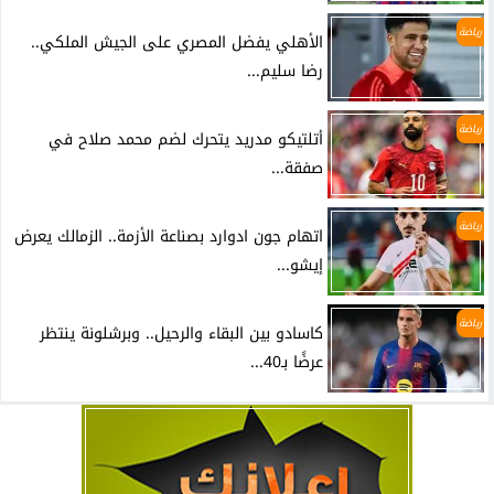
رياضة
الأهلي يفضل المصري على الجيش الملكي..
رضا سليم...
رياضة
أتلتيكو مدريد يتحرك لضم محمد صلاح في
صفقة...
رياضة
اتهام جون ادوارد بصناعة الأزمة.. الزمالك يعرض
إيشو...
رياضة
كاسادو بين البقاء والرحيل.. وبرشلونة ينتظر
عرضًا بـ40...