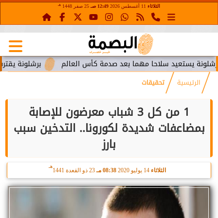
هـ
الثلاثاء
11 أغسطس 2026
12:49 صـ
25 صفر 1448
ستعيد سلاحا مهما بعد صدمة كأس العالم
برشلونة يقترب من استع
الرئيسية
تحقيقات
1 من كل 3 شباب معرضون للإصابة
بمضاعفات شديدة لكورونا.. التدخين سبب
بارز
هـ
الثلاثاء
14 يوليو 2020
08:38 مـ
23 ذو القعدة 1441