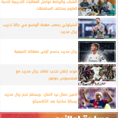
الشباب والرياضة تواصل الفعاليات التدريبية لأندية
العلوم بمختلف المحافظات
أنشيلوتي يصعب مهمة ألونسو في حالة تدريب
ريال مدريد
ريال مدريد يحسم أولى صفقاته الصيفية
موعد إعلان تجديد تعاقد ريال مدريد مع
فينيسيوس جونيور
لامين جمال يرد الصاع.. ويستفز نجم ريال مدريد
برسالة ساخرة بعد الكلاسيكو