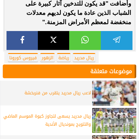
وأضافت "قد يكون للتدخين آثار كبيرة على
الشباب الذين عادة ما يكون لديهم معدلات
منخفضة لمعظم الأمراض المزمنة."
ريال مدريد
رياضة
الزهور
فيروس كورونا
موضوعات متعلقة
لاعب ريال مدريد يتقرب من فنربخشة
ريال مدريد يسعى لتجاوز كبوة الموسم الماضي
والتتويج بمونديال الأندية