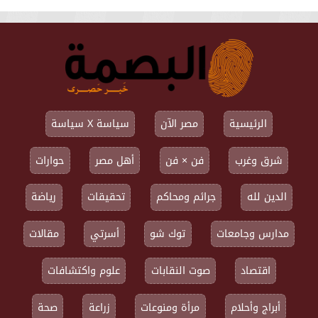
الرئيسية
مصر الآن
سياسة X سياسة
شرق وغرب
فن × فن
أهل مصر
حوارات
الدين لله
جرائم ومحاكم
تحقيقات
رياضة
مدارس وجامعات
توك شو
أسرتي
مقالات
اقتصاد
صوت النقابات
علوم واكتشافات
أبراج وأحلام
مرأة ومنوعات
زراعة
صحة