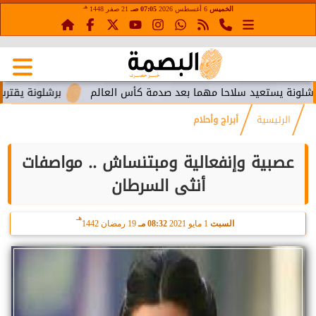
هـ
الخميس
6 أغسطس 2026
07:05 صـ
21 صفر 1448
تعيد سلاحا مهما بعد صدمة كأس العالم
برشلونة يقترب من استعا
الرئيسية
أبراج وأحلام
عصبية وإنفعالية ومبتنساش .. مواصفات
أنثى السرطان
هـ
السبت
1 مايو 2021
08:32 مـ
19 رمضان 1442