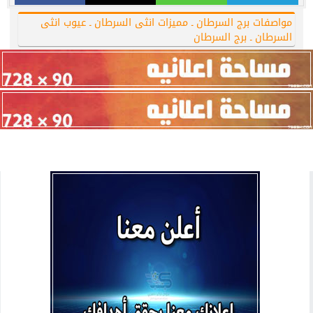
مواصفات برج السرطان ـ مميزات انثى السرطان ـ عيوب انثى
السرطان ـ برج السرطان