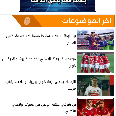
آخر الموضوعات
برشلونة يستعيد سلاحا مهما بعد صدمة كأس
العالم
موعد سفر بعثة الأهلي لمواجهة برشلونة بكأس
خوان...
الزمالك ينهي أزمة خوان بيزيرا.. واللاعب يقترب
من...
بن شرقي حلقة الوصل بين عموتة ولاعبي
الأهلي.....