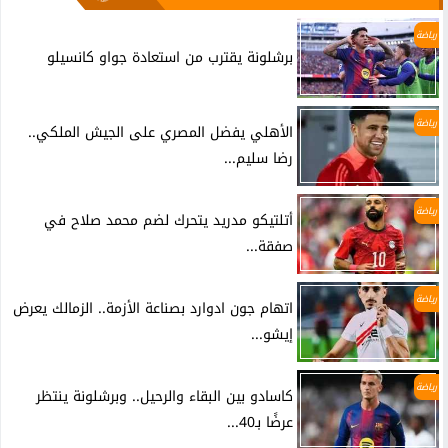
رياضة
برشلونة يقترب من استعادة جواو كانسيلو
رياضة
الأهلي يفضل المصري على الجيش الملكي..
رضا سليم...
رياضة
أتلتيكو مدريد يتحرك لضم محمد صلاح في
صفقة...
رياضة
اتهام جون ادوارد بصناعة الأزمة.. الزمالك يعرض
إيشو...
رياضة
كاسادو بين البقاء والرحيل.. وبرشلونة ينتظر
عرضًا بـ40...