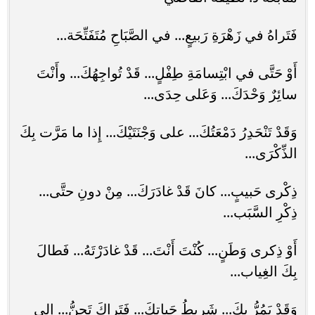
فَتَراهُ في زَهْرَةِ رَبيعٍ... في الصَّبَاحِ مُتَفَتِّحَة...
أَوْ حَتَّى في ابْتِسامَةِ طِفْلٍ... قَدْ تُواجِهُكَ... وأَنْتَ
سائِرٌ وَحْدَكَ... وَعَلى حِدَى...
وَقَدْ تَنْحَدِرُ دَمْعَتُكَ... على وَجْنَتَيْكَ... إِذا ما مَرَّت بِكَ
الذِّكْرَى...
ذِكْرى حَبيبٍ... كانَ قَدْ غادَرَكَ... مِنْ دونِ حتَّى...
ذِكْرِ السَّبَب...
أَوْ ذِكرى وَطَنٍ... كُنْتَ أَنْتَ... قَدْ غادَرْتَهُ... فَطالَ
بِكَ الغِياب...
وَقَدْ يَمُرُّ بِكَ... شَريطُ حَياتِكَ... فَتَراكَ تَحِنُّ... إِلى