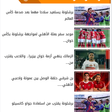
برشلونة يستعيد سلاحا مهما بعد صدمة كأس
العالم
موعد سفر بعثة الأهلي لمواجهة برشلونة بكأس
خوان...
الزمالك ينهي أزمة خوان بيزيرا.. واللاعب يقترب
من...
بن شرقي حلقة الوصل بين عموتة ولاعبي
الأهلي.....
برشلونة يقترب من استعادة جواو كانسيلو