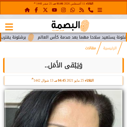
هـ
الثلاثاء
11 أغسطس 2026
01:06 صـ
25 صفر 1448
ستعيد سلاحا مهما بعد صدمة كأس العالم
برشلونة يقترب من استع
الرئيسية
مقالات
وَيَبْقى الأَمَل..
هـ
الثلاثاء
25 مايو 2021
04:45 مـ
13 شوال 1442