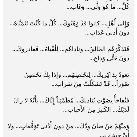
كُلِّ... ما هُوَ وَلَّى... وَغَاب...
وَإِلى أَهْلٍ... كانوا قَدْ وَهَبُوكَ... كُلَّ ما كُنْتَ تَتَمَنَّاهُ...
دونَ أَدنى عَذاب...
فَتَذَكَّرَهُم الخَالِقُ... وناداهُم... لِلُقْياهُ... فَغادروكَ...
دونَ حَتَّى وَداع...
تَعودُ بِذاكِرَتِكَ... لِتَحْتَضِنَهُم... وَإِذا بِكَ تَحْتَضِنُ
صُوَراً... قَدْ تَشَكَّلَتْ مِنْ سَراب...
فَتُفاجَأُ بِصَوْتٍ يُناديكَ... مُطَمْئِناً إِيَّاكَ... بِأَنَّهُ لا زالَ
لَدَيْكَ... الكَثيرَ مِنَ الأَحباب...
وَمِنْهُمْ مَنْ صانَ وِدَّكَ... مِنْ دونِ أَدْنى تَوَقُّعاتٍ... ولا
أَيِّ حِسَاب...