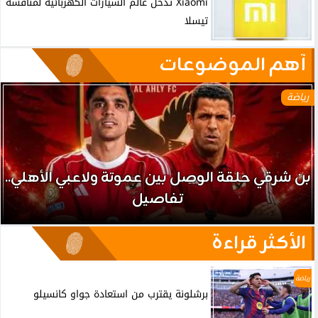
Xiaomi تدخل عالم السيارات الكهربائية لمنافسة
تيسلا
آهم الموضوعات
رياضة
بن شرقي حلقة الوصل بين عموتة ولاعبي الأهلي..
تفاصيل
الأكثر قراءة
رياضة
برشلونة يقترب من استعادة جواو كانسيلو