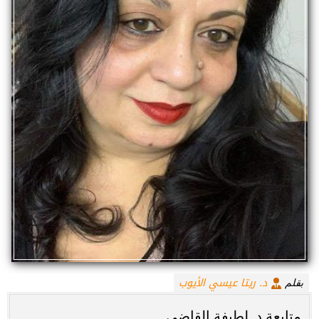
د. ريتا عيسي الأيوب
بقلم
متابعة د. لطيفة القاضي