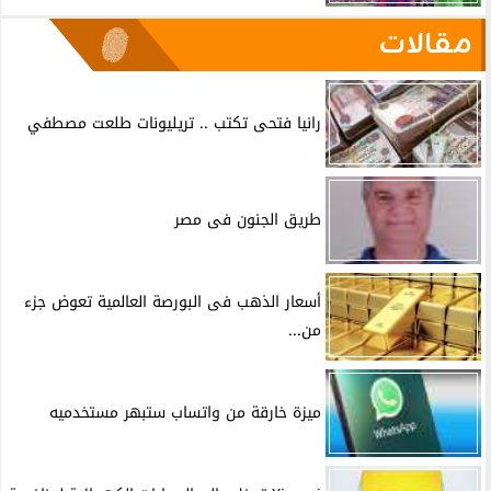
مقالات
رانيا فتحى تكتب .. تريليونات طلعت مصطفي
طريق الجنون فى مصر
أسعار الذهب فى البورصة العالمية تعوض جزء
من...
ميزة خارقة من واتساب ستبهر مستخدميه