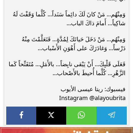
وَمِنْهُم... مَنْ كانَ لَكَ دائِماً سَنَداً... كُلَّما وَقَفْتَ لَهُ
شاكِياً... أَمامَ ذاكَ الباب...
وَمِنْهُم... مَنْ دَخَلَ حَياتَكَ لِمُدَّةٍ... فَتَعَلَّمْتَ مِنْهُ
دَرْساً... وَغادَرَكَ على أَهْوَنِ الأَسْباب...
فَعَلَى قَلْبِكَ... أَنْ يَبْقى نابِضاً... بالأَمَلِ... مُتَفَتِّحاً كَما
الزَّهْرِ... كُلَّما أُحيطَ بالأَصْحاب...
فيسبوك: ريتا عيسى الأيوب
Instagram @alayoubrita