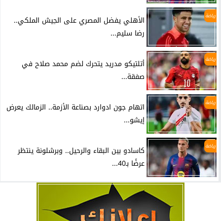
رياضة
الأهلي يفضل المصري على الجيش الملكي..
رضا سليم...
رياضة
أتلتيكو مدريد يتحرك لضم محمد صلاح في
صفقة...
رياضة
اتهام جون ادوارد بصناعة الأزمة.. الزمالك يعرض
إيشو...
رياضة
كاسادو بين البقاء والرحيل.. وبرشلونة ينتظر
عرضًا بـ40...