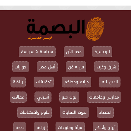
الرئيسية
مصر الآن
سياسة X سياسة
شرق وغرب
فن × فن
أهل مصر
حوارات
الدين لله
جرائم ومحاكم
تحقيقات
رياضة
مدارس وجامعات
توك شو
أسرتي
مقالات
اقتصاد
صوت النقابات
علوم واكتشافات
أبراج وأحلام
مرأة ومنوعات
زراعة
صحة