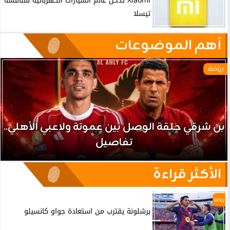
Xiaomi تدخل عالم السيارات الكهربائية لمنافسة
تيسلا
آهم الموضوعات
رياضة
بن شرقي حلقة الوصل بين عموتة ولاعبي الأهلي..
تفاصيل
الأكثر قراءة
رياضة
برشلونة يقترب من استعادة جواو كانسيلو