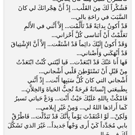
فَشُكْراً لَكَ مِنَ القَلْب... إِذْ أَنَّ هِجْرانَكَ لي كانَ
السَّبَبَ في راحَةِ بالي...
قَدْ أَكونُ بِدايَةً قَدْ تَأَلَّمْت... إِلاَّ أَنَّني في الأَلَمِ
تَعَلَّمْتُ أَنْ أَتَناسى كُلَّ أَحْزاني...
وَقَدْ أَكونُ إِلَيْكَ دائِماً قَدْ اشْتَقْت... إِلاَّ أَنَّ الإِشْتِياقَ
قَدْ أَنْهَكَني وَأَضْناني...
فَها أَنا عَنْكَ قَدْ ابْتَعَدْت... فَيا لَيْتَني كُنْتُ ابْتَعَدْتُ
مِنْ قَبْلِ أَنْ تَسْتَوْطِنَ قَلْبي أَشْجاني...
أَشْجاني التي كانَ كُلُّ سَبَبِها أَنْت... إِذْ أَنَّني
بِطَبيعَتي إِنْسانَةٌ فَرِحَةٌ تُحِبُّ الحَياةَ وَالخِلاَّنِ...
فَامْكُثْ بِاللهِ عَلَيْكَ حَيْثُ أَنْت... وَدَعْ حَياتي تَسيرُ
كَما أَرادَها اللهُ لي... وَمِنْ غَيْرِ إِيلامي...
وَلَكِنْ... لَوْ اعْتَقَدْتَ يَوْماً بِأَنَّكَ قَدْ تَبَدَّلْت... فَاطْرُقْ
بابي مُجَدَّداً كَيْ أَرى وَجْهاً جَديداً... غَيْرَ الذي تَشَكَّلَ
لَكَ في خَيالي...