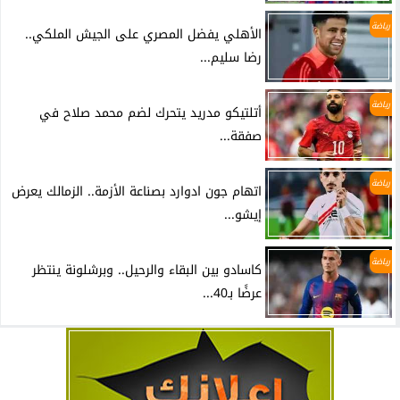
رياضة
الأهلي يفضل المصري على الجيش الملكي..
رضا سليم...
رياضة
أتلتيكو مدريد يتحرك لضم محمد صلاح في
صفقة...
رياضة
اتهام جون ادوارد بصناعة الأزمة.. الزمالك يعرض
إيشو...
رياضة
كاسادو بين البقاء والرحيل.. وبرشلونة ينتظر
عرضًا بـ40...