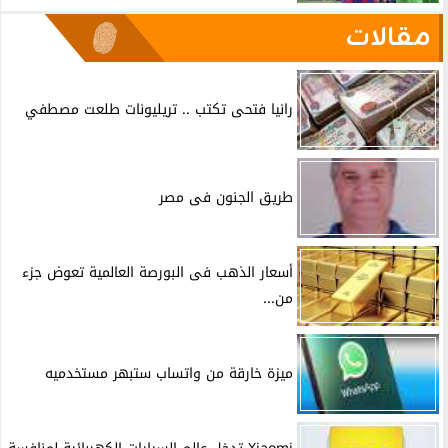
مقالات
رانيا فتحى تكتب .. تريليونات طلعت مصطفي
طريق الجنون فى مصر
أسعار الذهب فى البورصة العالمية تعوض جزء
من...
ميزة خارقة من واتساب ستبهر مستخدميه