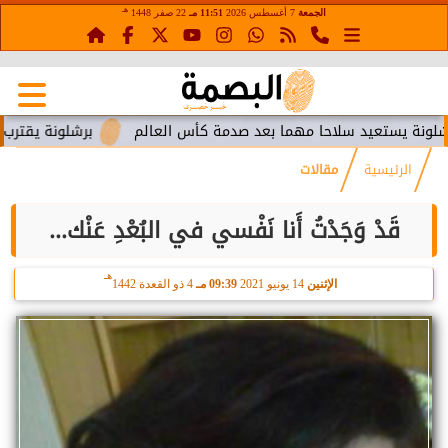
هـ
الجمعة
7 أغسطس 2026
11:51 مـ
22 صفر 1448
ستعيد سلاحا مهما بعد صدمة كأس العالم
برشلونة يقترب من استع
الرئيسية
مقالات
قَدْ وَجَدْتُ أَنا نَفْسي في البُعْدِ عَنْك...
هـ
الإثنين
14 يونيو 2021
09:39 مـ
4 ذو القعدة 1442