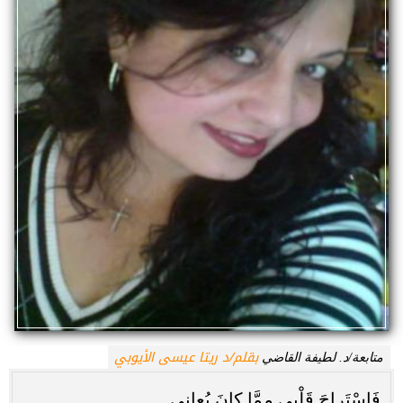
بقلم/د ريتا عيسى الأيوبي
متابعة/د. لطيفة القاضي
فَاسْتَراحَ قَلْبي مِمَّا كانَ يُعاني...