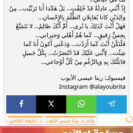
إِذْ أَنَّني عادِلَةٌ قَدْ خُلِقْت... بَلْ هَكَذا أَنا تَرَبَّيْت... مِنْ
والِدَيْنِ كانا يُقابِلانِ الظُّلْمَ بِالإِحْسانِ...
فَهَلْ أَنْتَ كَذَلِكَ يا تُرى... أَمّْ أَنَّكَ ظالِمٌ... لا تَتَمَتَّعُ
بِحِسٍّ رَقيقٍ... كَما هُمْ أَهْلي وَجيراني...
فَلْتَكُنْ أَنْتَ كَما أَرَدْت... وَدَعْني أَكونُ أَنا كَما
شِئْت... لِأَنَّني عَلَيْكَ قَدْ انْتَصَرْتُ... بِكُلِّ جَميلٍ
قابَلْتُكَ بِهِ وَبِالرَّغْمِ مِنْ كُلِّ أَوْجاعي...
فيسبوك: ريتا عيسى الأيوب
Instagram @alayoubrita
بقلم /د. ريتا عيسى الأيوب
د. لطيفة القاضي