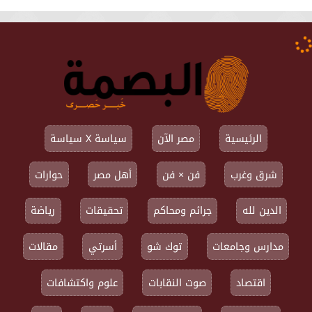
الرئيسية
مصر الآن
سياسة X سياسة
شرق وغرب
فن × فن
أهل مصر
حوارات
الدين لله
جرائم ومحاكم
تحقيقات
رياضة
مدارس وجامعات
توك شو
أسرتي
مقالات
اقتصاد
صوت النقابات
علوم واكتشافات