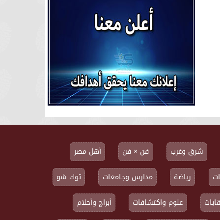
شرق وغرب
فن × فن
أهل مصر
ت
رياضة
مدارس وجامعات
توك شو
ابات
علوم واكتشافات
أبراج وأحلام