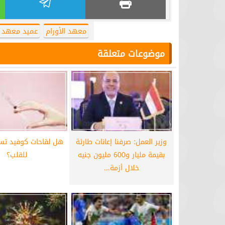
برشلونة يستعيد سلاحا مهما بعد صدمة
موعد سفر بعثة ال
كأس العالم
بكأس 
معهد الأورام
عميد معهد ا
موضوعات متعلقة
وزير العمل: صرفنا إعانات طارئة
هل لقاحات كوفيد تسب
بقيمة مليار و600 مليون جنيه
للقلب؟
خلال أزمة...