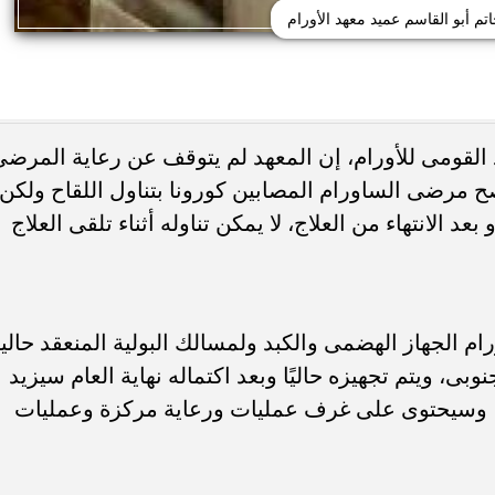
اتم أبو القاسم عميد معهد الأورام
د القومى للأورام، إن المعهد لم يتوقف عن رعاية المرض
ننصح مرضى الساورام المصابين كورونا بتناول اللقاح ولكن
بعد الانتهاء من العلاج، لا يمكن تناوله أثناء تلقى العلاج
 الجهاز الهضمى والكبد ولمسالك البولية المنعقد حاليا
بى، ويتم تجهيزه حاليًا وبعد اكتماله نهاية العام سيزيد
طاقة الإجمالية للمعهد بنسبة 50 %، وسيحتوى على غرف عمليات ورعاية مركزة وعمليات