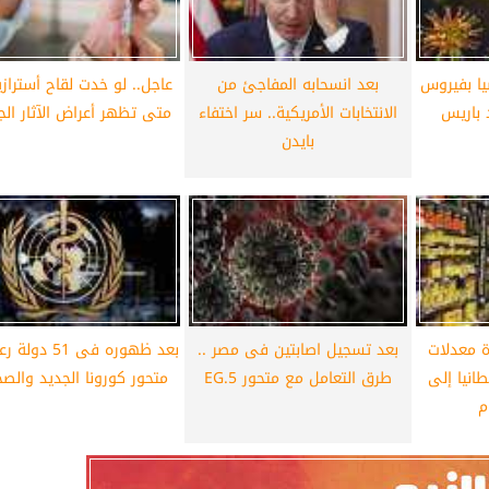
 من 40 رياضيا بفيروس
بعد انسحابه المفاجئ من
عاجل.. لو خدت لقاح أسترازين
 باريس
الانتخابات الأمريكية.. سر اختفاء
متى تظهر أعراض الآثار الجا
بايدن
ة معدلات
بعد تسجيل اصابتين فى مصر ..
بعد ظهوره فى 51 
انيا إلى
طرق التعامل مع متحور EG.5
متحور كورونا الجديد والصح