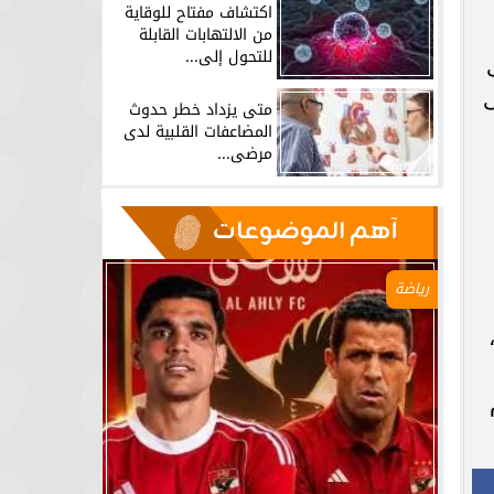
اكتشاف مفتاح للوقاية
من الالتهابات القابلة
للتحول إلى...
 صغرى، ومن 30 إلى
يض يتلقى
متى يزداد خطر حدوث
المضاعفات القلبية لدى
مرضى...
آهم الموضوعات
رياضة
سنوات،