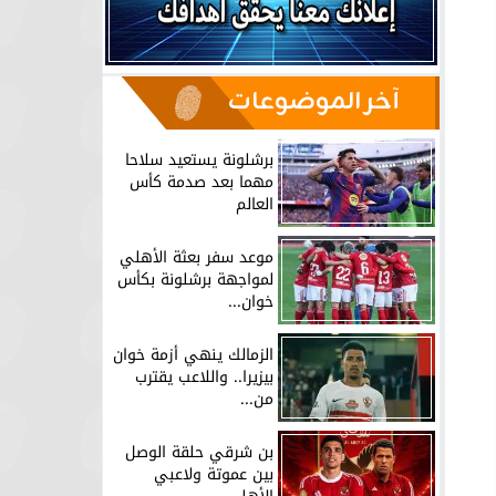
آخر الموضوعات
برشلونة يستعيد سلاحا
مهما بعد صدمة كأس
العالم
موعد سفر بعثة الأهلي
لمواجهة برشلونة بكأس
خوان...
الزمالك ينهي أزمة خوان
بيزيرا.. واللاعب يقترب
من...
بن شرقي حلقة الوصل
بين عموتة ولاعبي