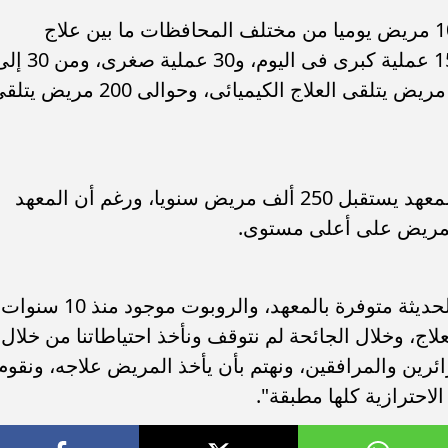
وأوضح، أن "المعهد يستقبل أكثر من 1000 مريض يوميا من مختلف المحافظات ما بين علاج
جراحى وإشعاعى ومتابعة، ونقوم بعمل 15 عملية كبرى فى اليوم، و30 عملية
40 تدخل بالأشعة التداخلية، وحوالى 400 مريض يتلقى العلاج الكيميائى، وحوالى 200 مر
وأشار الدكتور حاتم أبو القاسم، إلى أن المعهد يستقبل 250 ألف مريض سنويا، ورغم أن المعهد
 للمريض على أعلى مستوى.
وتابع: "المعهد من 10 سنوات والتقنيات الحديثة متوفرة بالمعهد، والروبوت موجود منذ 10 
لاج، وخلال الجائحة لم نتوقف ونأخذ احتياطاتنا من خلال
ئرين والمرافقين، ونهتم بأن يأخذ المريض علاجه، ونقوم
الاحترازية كلها مطبقة".