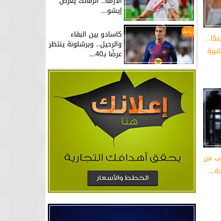
الأزمة.. الزمالك يعرض
إيشو...
رياضة
كاسادو بين البقاء
كا..
والرحيل.. وبرشلونة ينتظر
نبية
عرضًا بـ40...
دولة رعب من
ة...