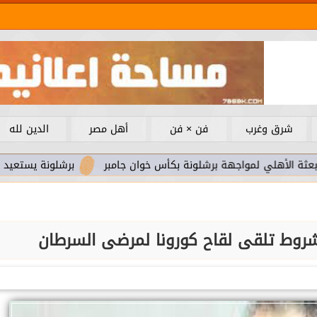
شرق وغرب
فن × فن
أهل مصر
الدين لله
مواجهة برشلونة بكأس خوان جامبر
برشلونة يستعيد سلاحا مهما 
شروط تلقى لقاح كورونا لمرضى السرطان