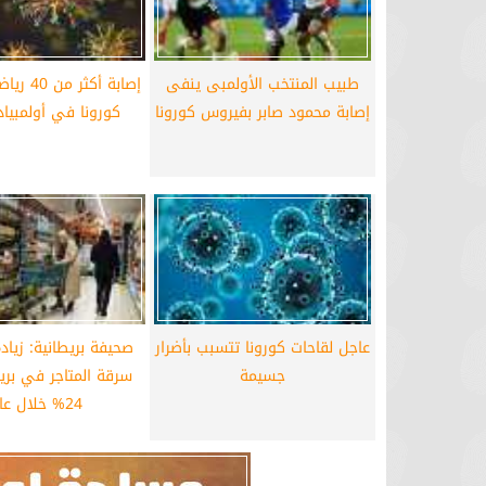
طبيب المنتخب الأولمبى ينفى
إصابة أكثر
إصابة محمود صابر بفيروس كورونا
كورونا في أولمبياد
عاجل لقاحات كورونا تتسبب بأضرار
صحيفة بريطانية: زياد
جسيمة
سرقة المتاجر في بريط
24% خلال عام