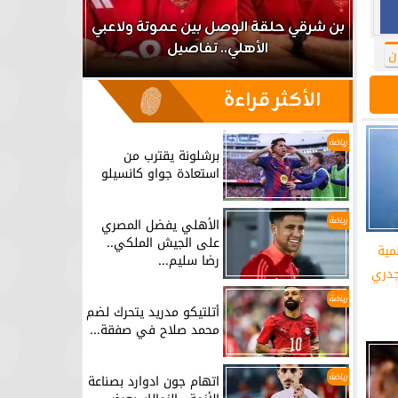
اعب
بن شرقي حلقة الوصل بين عموتة ولاعبي
الأهلي.. تفاصيل
برشلونة يق
ن
الأكثر قراءة
رياضة
برشلونة يقترب من
استعادة جواو كانسيلو
رياضة
الأهلي يفضل المصري
على الجيش الملكي..
مية
رضا سليم...
جدري
رياضة
أتلتيكو مدريد يتحرك لضم
محمد صلاح في صفقة...
رياضة
اتهام جون ادوارد بصناعة