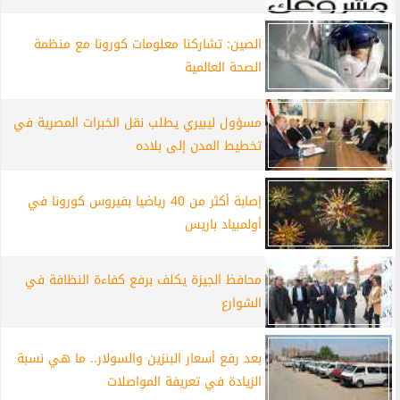
الصين: تشاركنا معلومات كورونا مع منظمة
الصحة العالمية
مسؤول ليبيري يطلب نقل الخبرات المصرية في
تخطيط المدن إلى بلاده
إصابة أكثر من 40 رياضيا بفيروس كورونا في
أولمبياد باريس
محافظ الجيزة يكلف برفع كفاءة النظافة في
الشوارع
بعد رفع أسعار البنزين والسولار.. ما هي نسبة
الزيادة في تعريفة المواصلات