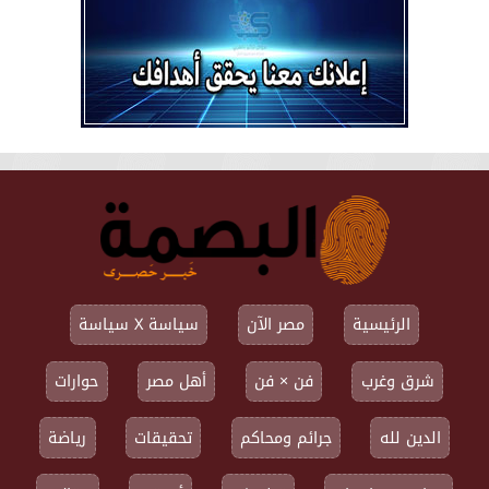
الرئيسية
مصر الآن
سياسة X سياسة
شرق وغرب
فن × فن
أهل مصر
حوارات
الدين لله
جرائم ومحاكم
تحقيقات
رياضة