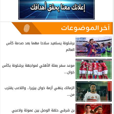
آخر الموضوعات
برشلونة يستعيد سلاحا مهما بعد صدمة كأس
العالم
موعد سفر بعثة الأهلي لمواجهة برشلونة بكأس
خوان...
الزمالك ينهي أزمة خوان بيزيرا.. واللاعب يقترب
من...
بن شرقي حلقة الوصل بين عموتة ولاعبي