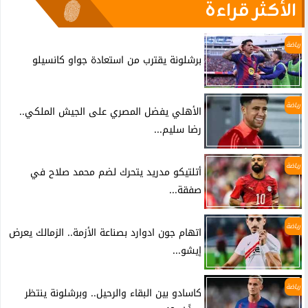
الأكثر قراءة
رياضة
برشلونة يقترب من استعادة جواو كانسيلو
رياضة
الأهلي يفضل المصري على الجيش الملكي..
رضا سليم...
رياضة
أتلتيكو مدريد يتحرك لضم محمد صلاح في
صفقة...
رياضة
اتهام جون ادوارد بصناعة الأزمة.. الزمالك يعرض
إيشو...
رياضة
كاسادو بين البقاء والرحيل.. وبرشلونة ينتظر