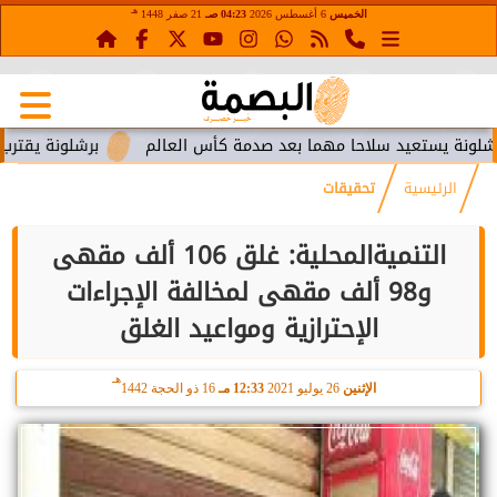
هـ
الخميس
6 أغسطس 2026
04:23 صـ
21 صفر 1448
تعيد سلاحا مهما بعد صدمة كأس العالم
برشلونة يقترب من استعا
الرئيسية
تحقيقات
التنميةالمحلية: غلق 106 ألف مقهى
و98 ألف مقهى لمخالفة الإجراءات
الإحترازية ومواعيد الغلق
هـ
الإثنين
26 يوليو 2021
12:33 مـ
16 ذو الحجة 1442